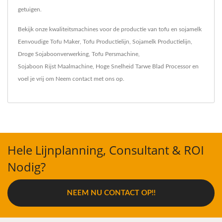
getuigen.
Bekijk onze kwaliteitsmachines voor de productie van tofu en sojamelk
Eenvoudige Tofu Maker
,
Tofu Productielijn
,
Sojamelk Productielijn
,
Droge Sojaboonverwerking
,
Tofu Persmachine
,
Sojaboon Rijst Maalmachine
,
Hoge Snelheid Tarwe Blad Processor
en
voel je vrij om
Neem contact met ons op
.
Hele Lijnplanning, Consultant & ROI
Nodig?
NEEM NU CONTACT OP!!