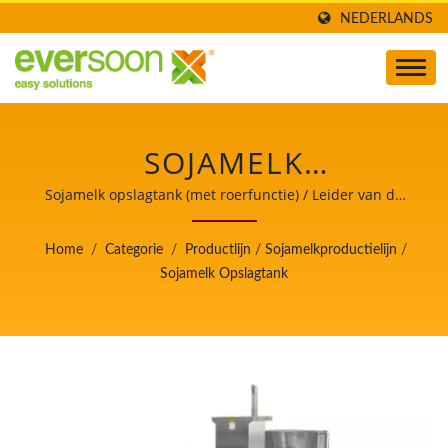
NEDERLANDS
SOJAMELK
OPSLAGTANK IS EEN
Sojamelk opslagtank (met roerfunctie) / Leider van de
Automatische Tofu- en Sojamelkmachines met de
VAN DE MACHINES IN
hoogste prioriteit voor voedselveiligheid.
Home
/
Categorie
/
Productlijn
/
Sojamelkproductielijn
/
DE
Sojamelk Opslagtank
SOJAMELKPRODUCTIELIJN
/ LEIDER VAN DE
AUTOMATISCHE TOFU-
EN