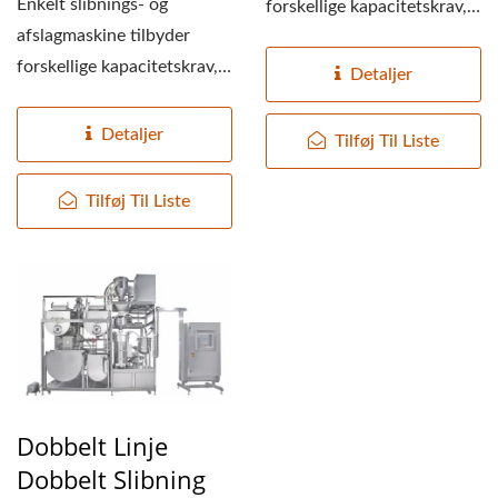
Enkelt slibnings- og
forskellige kapacitetskrav,
afslagmaskine tilbyder
kapaciteten er så lille...
forskellige kapacitetskrav,
Detaljer
kapaciteten er så lille...
Detaljer
Tilføj Til Liste
Tilføj Til Liste
Dobbelt Linje
Dobbelt Slibning