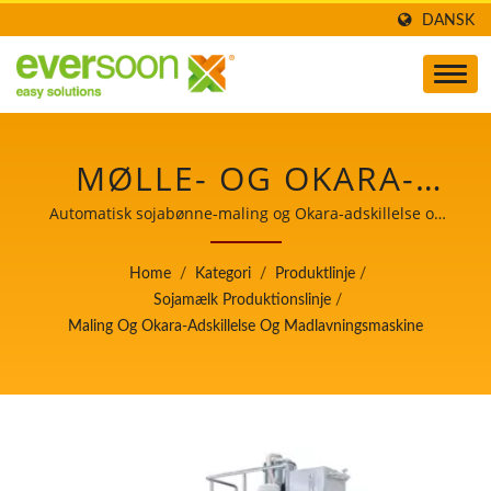
DANSK
MØLLE- OG OKARA-
SEPARATIONS- OG
Automatisk sojabønne-maling og Okara-adskillelse og
madlavningsmaskine / Leder af den automatiske tofu-
MADLAVNINGSMASKINE
og sojamælkefremstillingsmaskine med højeste prioritet
Home
/
Kategori
/
Produktlinje
/
i fødevaresikkerhed.
ER EN AF MASKINERNE
Sojamælk Produktionslinje
/
Maling Og Okara-Adskillelse Og Madlavningsmaskine
I
SOJAMÆLKPRODUKTIONSL
/ LEDER AF DEN
AUTOMATISKE TOFU-