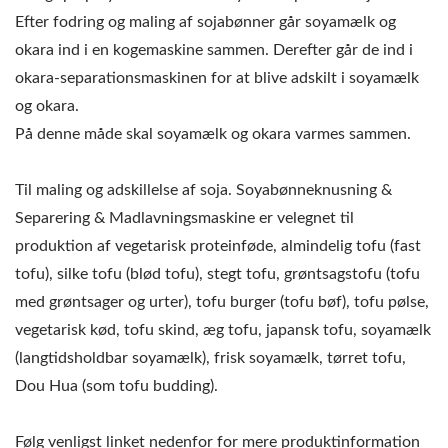
Efter fodring og maling af sojabønner går soyamælk og
okara ind i en kogemaskine sammen. Derefter går de ind i
okara-separationsmaskinen for at blive adskilt i soyamælk
og okara.
På denne måde skal soyamælk og okara varmes sammen.
Til maling og adskillelse af soja. Soyabønneknusning &
Separering & Madlavningsmaskine er velegnet til
produktion af vegetarisk proteinføde, almindelig tofu (fast
tofu), silke tofu (blød tofu), stegt tofu, grøntsagstofu (tofu
med grøntsager og urter), tofu burger (tofu bøf), tofu pølse,
vegetarisk kød, tofu skind, æg tofu, japansk tofu, soyamælk
(langtidsholdbar soyamælk), frisk soyamælk, tørret tofu,
Dou Hua (som tofu budding).
Følg venligst linket nedenfor for mere produktinformation