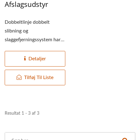
Afslagsudstyr
Dobbeltlinje dobbelt
slibning og
slaggefjerningssystem har
fire slibnings- og
slaggefjerningsmaskiner,...
Detaljer
Tilføj Til Liste
Resultat 1 - 3 af 3