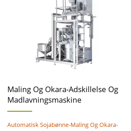
OG
SOJAMÆLKEFREMSTILLIN
MED HØJESTE
PRIORITET I
FØDEVARESIKKERHED.
Maling Og Okara-Adskillelse Og
Madlavningsmaskine
Automatisk Sojabønne-Maling Og Okara-