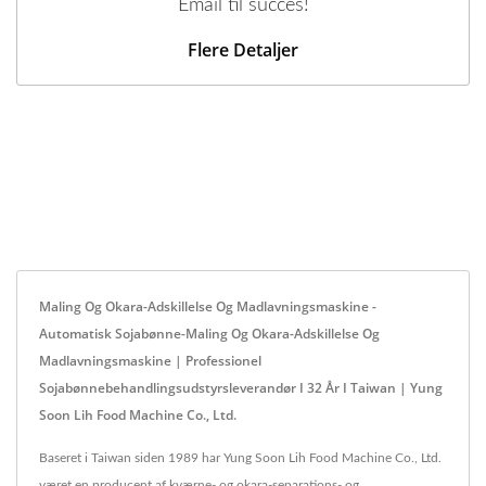
Email til succes!
Flere Detaljer
Maling Og Okara-Adskillelse Og Madlavningsmaskine -
Automatisk Sojabønne-Maling Og Okara-Adskillelse Og
Madlavningsmaskine | Professionel
Sojabønnebehandlingsudstyrsleverandør I 32 År I Taiwan | Yung
Soon Lih Food Machine Co., Ltd.
Baseret i Taiwan siden 1989 har Yung Soon Lih Food Machine Co., Ltd.
været en producent af kværne- og okara-separations- og