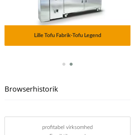
Lille Tofu Fabrik-Tofu Legend
Browserhistorik
profitabel virksomhed