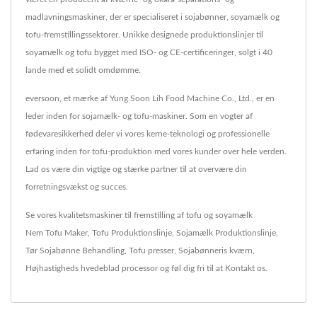
madlavningsmaskiner, der er specialiseret i sojabønner, soyamælk og
tofu-fremstillingssektorer. Unikke designede produktionslinjer til
soyamælk og tofu bygget med ISO- og CE-certificeringer, solgt i 40
lande med et solidt omdømme.
eversoon, et mærke af Yung Soon Lih Food Machine Co., Ltd., er en
leder inden for sojamælk- og tofu-maskiner. Som en vogter af
fødevaresikkerhed deler vi vores kerne-teknologi og professionelle
erfaring inden for tofu-produktion med vores kunder over hele verden.
Lad os være din vigtige og stærke partner til at overvære din
forretningsvækst og succes.
Se vores kvalitetsmaskiner til fremstilling af tofu og soyamælk
Nem Tofu Maker
,
Tofu Produktionslinje
,
Sojamælk Produktionslinje
,
Tør Sojabønne Behandling
,
Tofu presser
,
Sojabønneris kværn
,
Højhastigheds hvedeblad processor
og føl dig fri til at
Kontakt os
.