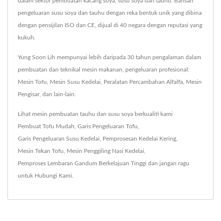
dalam sektor pembuatan kacang soya, susu soya dan tauhu. Barisan
pengeluaran susu soya dan tauhu dengan reka bentuk unik yang dibina
dengan pensijilan ISO dan CE, dijual di 40 negara dengan reputasi yang
kukuh.
Yung Soon Lih mempunyai lebih daripada 30 tahun pengalaman dalam
pembuatan dan teknikal mesin makanan, pengeluaran profesional:
Mesin Tofu, Mesin Susu Kedelai, Peralatan Percambahan Alfalfa, Mesin
Pengisar, dan lain-lain.
Lihat mesin pembuatan tauhu dan susu soya berkualiti kami
Pembuat Tofu Mudah
,
Garis Pengeluaran Tofu
,
Garis Pengeluaran Susu Kedelai
,
Pemprosesan Kedelai Kering
,
Mesin Tekan Tofu
,
Mesin Penggiling Nasi Kedelai
,
Pemproses Lembaran Gandum Berkelajuan Tinggi
dan jangan ragu
untuk
Hubungi Kami
.