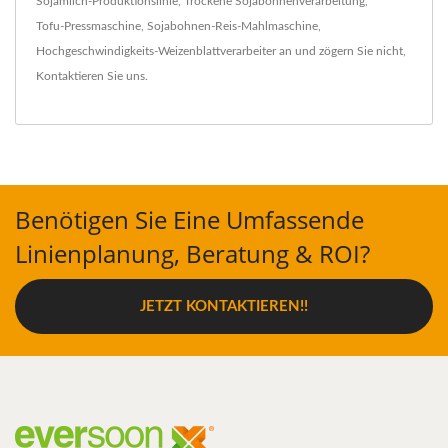
Sojamilch-Produktionslinie
,
Trockene Sojabohnenverarbeitung
,
Tofu-Pressmaschine
,
Sojabohnen-Reis-Mahlmaschine
,
Hochgeschwindigkeits-Weizenblattverarbeiter
an und zögern Sie nicht,
Kontaktieren Sie uns
.
Benötigen Sie Eine Umfassende
Linienplanung, Beratung & ROI?
JETZT KONTAKTIEREN!!