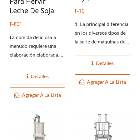
Para Hervir
Leche De Soja
F-16
F-801
1. La principal diferencia
en los diversos tipos de
La comida deliciosa a
la serie de máquinas de
menudo requiere una
molienda y separación...
elaboración elaborada.
Detalles
Las máquinas de olla a
presión...
Detalles
Agregar A La Lista
Agregar A La Lista