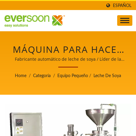
ESPAÑOL
MÁQUINA PARA HACER
LECHE DE SOYA,
Fabricante automático de leche de soya / Líder de la
maquinaria automática para la fabricación de tofu y
EQUIPO PEQUEÑO,
leche de soya con máxima prioridad en la seguridad
Home
/
Categoría
/
Equipo Pequeño
/
Leche De Soya
alimentaria.
EQUIPO DE ALIMENTOS
DE SOYA, MÁQUINA
PARA HACER LECHE DE
SOYA Y TOFU, EQUIPO
PARA LECHE DE SOYA,