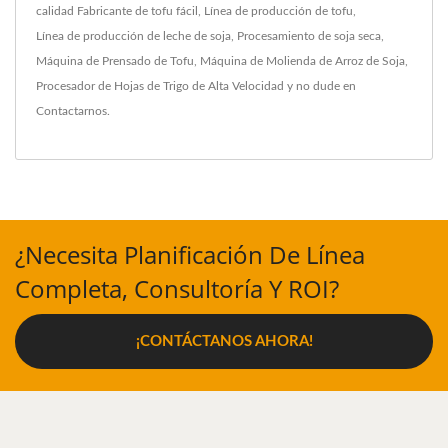
calidad
Fabricante de tofu fácil
,
Línea de producción de tofu
,
Línea de producción de leche de soja
,
Procesamiento de soja seca
,
Máquina de Prensado de Tofu
,
Máquina de Molienda de Arroz de Soja
,
Procesador de Hojas de Trigo de Alta Velocidad
y no dude en
Contactarnos
.
¿Necesita Planificación De Línea
Completa, Consultoría Y ROI?
¡CONTÁCTANOS AHORA!