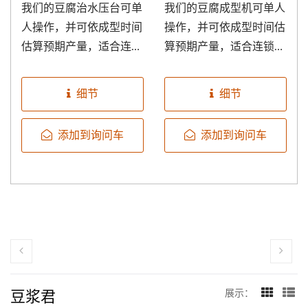
我们的豆腐治水压台可单
我们的豆腐成型机可单人
人操作，并可依成型时间
操作，并可依成型时间估
估算预期产量，适合连锁
算预期产量，适合连锁超
超市或创业选用。 适合
市或创业选用。另外，治
于豆腐、豆干治水压治成
水压台提供三个款式供选
细节
细节
型。可设定二段式压力，
购，包含单压台、双压台
操作简便，可依产品特性
及三压台。 豆腐治水压
添加到询问车
添加到询问车
迅速调整。机器不锈钢材
台解决传统上以石头或重
质精心设计卫生美观耐
物重压在模具进行治水和
用。 另外，豆腐治水压
成型作业，不仅提升生产
台提供三个款式供选购，
效能，也提升板豆腐、豆
包含单压台、双压台及三
干等豆类制品制造过程中
压台。
的卫生品质。
豆浆君
展示：