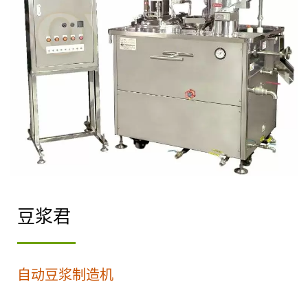
豆浆君
自动豆浆制造机