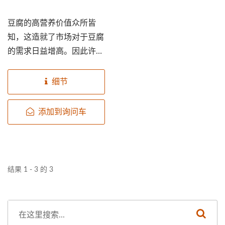
豆腐的高营养价值众所皆
知，这造就了市场对于豆腐
的需求日益增高。因此许多
人开始有了扩大豆腐生产的
想法，而如何扩大产能并增
细节
加销售利润便成为了豆腐制
作者的首要考量！如果您曾
添加到询问车
经做过豆腐或还停留在辛苦
地手工制作每一块豆腐，...
结果 1 - 3 的 3