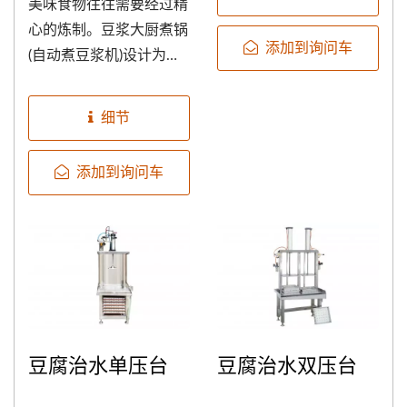
美味食物往往需要经过精
房，以及专门量产豆腐、
心的炼制。豆浆大厨煮锅
豆浆等黄豆食品的生产
添加到询问车
(自动煮豆浆机)设计为双
线、学校餐厅。 2....
层锅并采用隔水加热，长
时间烹调不易烧焦、不易
细节
影响食物味道，烹饪时间
与温度皆以面板操作，使
添加到询问车
烹饪浓缩食物更加便利。
除了煮豆奶之外，也能
用来烹调米浆、浓汤、义
大利面酱等浓稠酱汁。
豆腐治水单压台
豆腐治水双压台