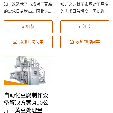
知，这造就了市场对于豆腐
知，这造就了市场对于豆腐
的需求日益增高。因此许多
的需求日益增高。因此许多
人开始有了扩大豆腐生产的
人开始有了扩大豆腐生产的
想法，而如何扩大产能并增
想法，而如何扩大产能并增
细节
细节
加销售利润便成为了豆腐制
加销售利润便成为了豆腐制
作者的首要考量！如果您曾
作者的首要考量！如果您曾
添加到询问车
添加到询问车
经做过豆腐或还停留在辛苦
经做过豆腐或还停留在辛苦
地手工制作每一块豆腐，...
地手工制作每一块豆腐，...
自动化豆腐制作设
备解决方案:400公
斤干黄豆处理量