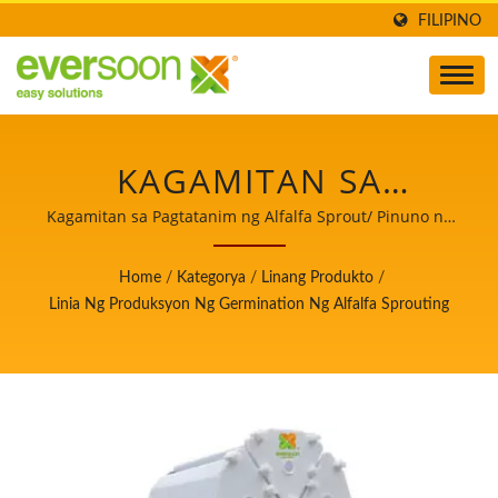
FILIPINO
KAGAMITAN SA
GERMINASYON NG
Kagamitan sa Pagtatanim ng Alfalfa Sprout/ Pinuno ng
Makina sa Paggawa ng Awtomatikong Tofu at Soymilk na
ALFALFA SPROUTS,
may Nangungunang Prayoridad sa Kaligtasan ng
Home
/
Kategorya
/
Linang Produkto
/
Pagkain.
KOMERSYAL NA
Linia Ng Produksyon Ng Germination Ng Alfalfa Sprouting
MAKINA SA PAG-
SPROUT NG ALFALFA,
MAKINA SA PAG-
SPROUT NG ALFALFA