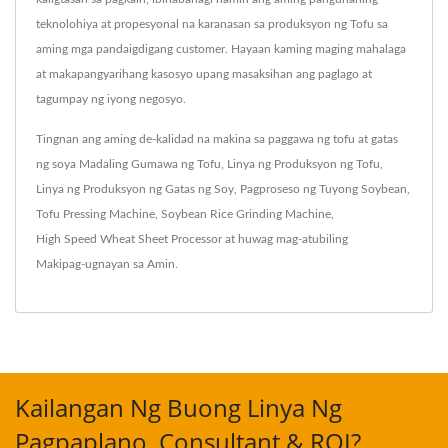
teknolohiya at propesyonal na karanasan sa produksyon ng Tofu sa
aming mga pandaigdigang customer. Hayaan kaming maging mahalaga
at makapangyarihang kasosyo upang masaksihan ang paglago at
tagumpay ng iyong negosyo.
Tingnan ang aming de-kalidad na makina sa paggawa ng tofu at gatas
ng soya
Madaling Gumawa ng Tofu
,
Linya ng Produksyon ng Tofu
,
Linya ng Produksyon ng Gatas ng Soy
,
Pagproseso ng Tuyong Soybean
,
Tofu Pressing Machine
,
Soybean Rice Grinding Machine
,
High Speed Wheat Sheet Processor
at huwag mag-atubiling
Makipag-ugnayan sa Amin
.
Kailangan Ng Buong Linya Ng
Pagpaplano, Consultant & ROI?