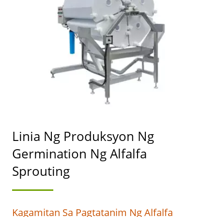
NA IBINEBENTA, LINYA
NG PRODUKSYON NG
ALFALFA SPROUT,
MAKINA SA
PAGTATANIM NG
ALFALFA SPROUT,
KAGAMITAN SA
Linia Ng Produksyon Ng
PAGTATANIM NG
Germination Ng Alfalfa
ALFALFA SPROUT./
Sprouting
PINUNO NG MAKINA SA
PAGGAWA NG
Kagamitan Sa Pagtatanim Ng Alfalfa