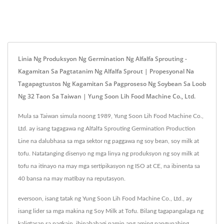
Linia Ng Produksyon Ng Germination Ng Alfalfa Sprouting -
Kagamitan Sa Pagtatanim Ng Alfalfa Sprout | Propesyonal Na
Tagapagtustos Ng Kagamitan Sa Pagproseso Ng Soybean Sa Loob
Ng 32 Taon Sa Taiwan | Yung Soon Lih Food Machine Co., Ltd.
Mula sa Taiwan simula noong 1989, Yung Soon Lih Food Machine Co.,
Ltd. ay isang tagagawa ng Alfalfa Sprouting Germination Production
Line na dalubhasa sa mga sektor ng paggawa ng soy bean, soy milk at
tofu. Natatanging disenyo ng mga linya ng produksyon ng soy milk at
tofu na itinayo na may mga sertipikasyon ng ISO at CE, na ibinenta sa
40 bansa na may matibay na reputasyon.
eversoon, isang tatak ng Yung Soon Lih Food Machine Co., Ltd., ay
isang lider sa mga makina ng Soy Milk at Tofu. Bilang tagapangalaga ng
kaligtasan sa pagkain, ibinabahagi namin ang aming pangunahing