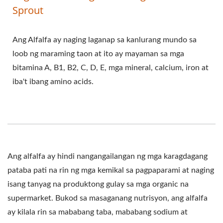
AWTOMATIKONG TOFU
Sprout
AT SOYMILK NA MAY
Ang Alfalfa ay naging laganap sa kanlurang mundo sa
NANGUNGUNANG
loob ng maraming taon at ito ay mayaman sa mga
PRAYORIDAD SA
bitamina A, B1, B2, C, D, E, mga mineral, calcium, iron at
iba't ibang amino acids.
KALIGTASAN NG
PAGKAIN.
Ang alfalfa ay hindi nangangailangan ng mga karagdagang
pataba pati na rin ng mga kemikal sa pagpaparami at naging
isang tanyag na produktong gulay sa mga organic na
supermarket. Bukod sa masaganang nutrisyon, ang alfalfa
ay kilala rin sa mababang taba, mababang sodium at