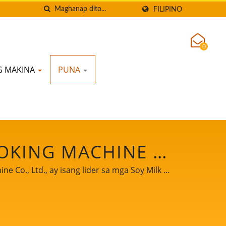
FILIPINO
0
G MAKINA
PUNA
OKING MACHINE /
AN PROCESSING
Co., Ltd., ay isang lider sa mga Soy Milk at
ing teknolohiya at propesyonal na karanasan
WAN | YUNG SOON
akapangyarihang kasosyo upang masaksihan
TD.