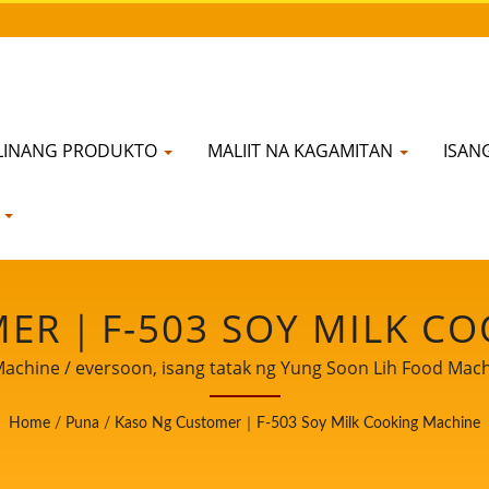
LINANG PRODUKTO
MALIIT NA KAGAMITAN
ISAN
N
ER｜F-503 SOY MILK CO
NA SUPPLIER NG SOYBE
hine / eversoon, isang tatak ng Yung Soon Lih Food Machine 
igtasan sa pagkain, ibinabahagi namin ang aming pangunah
OOB NG 32 TAON SA TAI
Home
/
Puna
/
Kaso Ng Customer｜F-503 Soy Milk Cooking Machine
aigdigang customer. Hayaan kaming maging mahalaga at m
ang paglago at tagumpay ng iyong negosyo.
H FOOD MACHINE CO., L