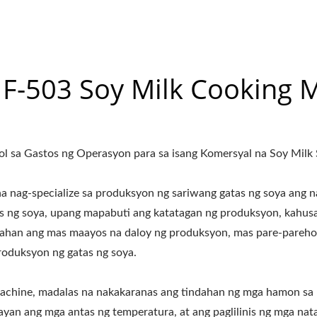
-503 Soy Milk Cooking 
l sa Gastos ng Operasyon para sa isang Komersyal na Soy Milk
na nag-specialize sa produksyon ng sariwang gatas ng soya ang 
as ng soya, upang mapabuti ang katatagan ng produksyon, kahus
ndahan ang mas maayos na daloy ng produksyon, mas pare-pareho
roduksyon ng gatas ng soya.
achine, madalas na nakakaranas ang tindahan ng mga hamon sa p
an ang mga antas ng temperatura, at ang paglilinis ng mga nata