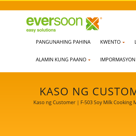
PANGUNAHING PAHINA
KWENTO
ALAMIN KUNG PAANO
IMPORMASYO
KASO NG CUSTOM
PROPESYONAL 
Kaso ng Customer｜F-503 Soy Milk Cooking Mac
Tofu Machines. Bilang tagapangalaga ng kal
EQUIPMENT SA L
sa produksyon ng Tofu sa aming mga pand
LI