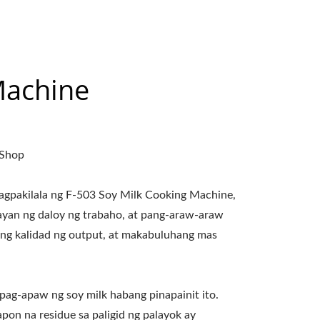
Machine
 Shop
nagpakilala ng F-503 Soy Milk Cooking Machine,
ayan ng daloy ng trabaho, at pang-araw-araw
ng kalidad ng output, at makabuluhang mas
ag-apaw ng soy milk habang pinapainit ito.
pon na residue sa paligid ng palayok ay