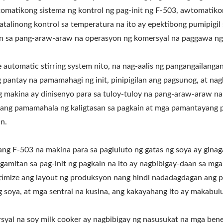
tomatikong sistema ng kontrol ng pag-init ng F-503, awtomatik
alinong kontrol sa temperatura na ito ay epektibong pumipigil 
n sa pang-araw-araw na operasyon ng komersyal na paggawa ng
e automatic stirring system nito, na nag-aalis ng pangangaila
g pantay na pamamahagi ng init, pinipigilan ang pagsunog, at nag
g makina ay dinisenyo para sa tuloy-tuloy na pang-araw-araw n
ito ang pamamahala ng kaligtasan sa pagkain at mga pamantayan
n.
ang F-503 na makina para sa pagluluto ng gatas ng soya ay ginag
amitan sa pag-init ng pagkain na ito ay nagbibigay-daan sa m
ptimize ang layout ng produksyon nang hindi nadadagdagan ang 
 ng soya, at mga sentral na kusina, ang kakayahang ito ay makab
yal na soy milk cooker ay nagbibigay ng nasusukat na mga benep