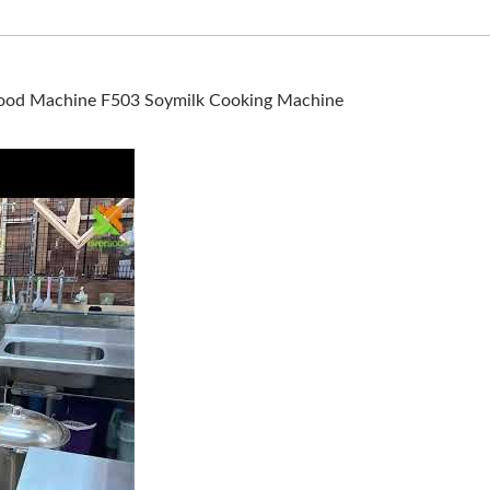
 Food Machine F503 Soymilk Cooking Machine
yon ng Customer | Yung Soon Lih Food Machine F503 Soymilk 