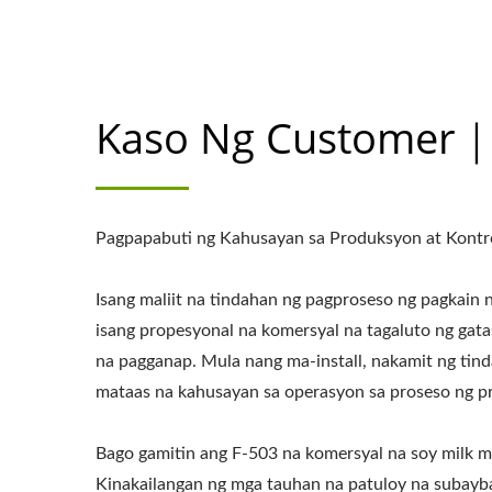
Kaso Ng Customer｜F
Pagpapabuti ng Kahusayan sa Produksyon at Kontro
Isang maliit na tindahan ng pagproseso ng pagkain 
isang propesyonal na komersyal na tagaluto ng gat
na pagganap. Mula nang ma-install, nakamit ng ti
mataas na kahusayan sa operasyon sa proseso ng p
Bago gamitin ang F-503 na komersyal na soy milk m
Kinakailangan ng mga tauhan na patuloy na subaybay