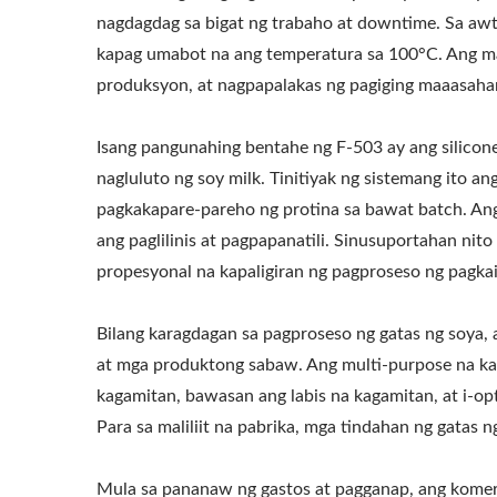
nagdagdag sa bigat ng trabaho at downtime. Sa aw
kapag umabot na ang temperatura sa 100°C. Ang mat
produksyon, at nagpapalakas ng pagiging maaasaha
Isang pangunahing bentahe ng F-503 ay ang silicon
nagluluto ng soy milk. Tinitiyak ng sistemang ito an
pagkakapare-pareho ng protina sa bawat batch. An
ang paglilinis at pagpapanatili. Sinusuportahan n
propesyonal na kapaligiran ng pagproseso ng pagkai
Bilang karagdagan sa pagproseso ng gatas ng soya, 
at mga produktong sabaw. Ang multi-purpose na kag
kagamitan, bawasan ang labis na kagamitan, at i-o
Para sa maliliit na pabrika, mga tindahan ng gatas
Mula sa pananaw ng gastos at pagganap, ang komers