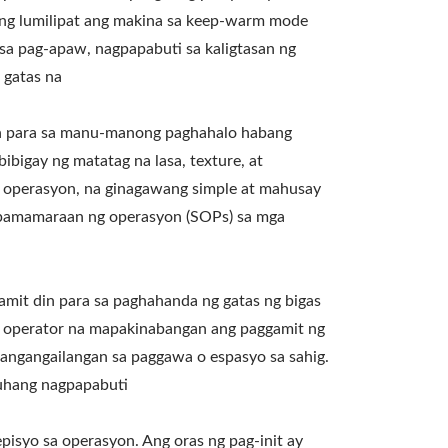
ong lumilipat ang makina sa keep-warm mode
sa pag-apaw, nagpapabuti sa kaligtasan ng
 gatas na
ngan para sa manu-manong paghahalo habang
bibigay ng matatag na lasa, texture, at
a operasyon, na ginagawang simple at mahusay
g pamamaraan ng operasyon (SOPs) sa mga
amit din para sa paghahanda ng gatas ng bigas
ga operator na mapakinabangan ang paggamit ng
pangangailangan sa paggawa o espasyo sa sahig.
uluhang nagpapabuti
isyo sa operasyon. Ang oras ng pag-init ay