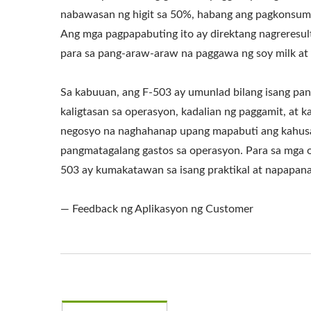
nabawasan ng higit sa 50%, habang ang pagkonsumo
Ang mga pagpapabuting ito ay direktang nagreresu
para sa pang-araw-araw na paggawa ng soy milk at 
Sa kabuuan, ang F-503 ay umunlad bilang isang pan
kaligtasan sa operasyon, kadalian ng paggamit, at 
negosyo na naghahanap upang mapabuti ang kahusay
pangmatagalang gastos sa operasyon. Para sa mga op
503 ay kumakatawan sa isang praktikal at napapan
— Feedback ng Aplikasyon ng Customer