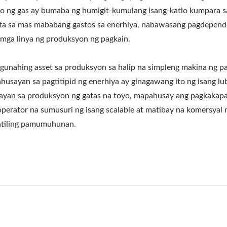
 ng gas ay bumaba ng humigit-kumulang isang-katlo kumpara s
lta sa mas mababang gastos sa enerhiya, nabawasang pagdepend
mga linya ng produksyon ng pagkain.
gunahing asset sa produksyon sa halip na simpleng makina ng pa
kahusayan sa pagtitipid ng enerhiya ay ginagawang ito ng isang 
an sa produksyon ng gatas na toyo, mapahusay ang pagkakapar
erator na sumusuri ng isang scalable at matibay na komersyal n
atiling pamumuhunan.