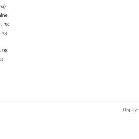
ba)
ine,
t ng
ming
t ng
ng
Display: