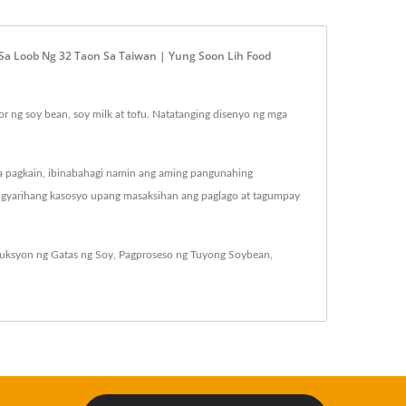
a Loob Ng 32 Taon Sa Taiwan | Yung Soon Lih Food
 ng soy bean, soy milk at tofu. Natatanging disenyo ng mga
n sa pagkain, ibinabahagi namin ang aming pangunahing
ngyarihang kasosyo upang masaksihan ang paglago at tagumpay
duksyon ng Gatas ng Soy
,
Pagproseso ng Tuyong Soybean
,