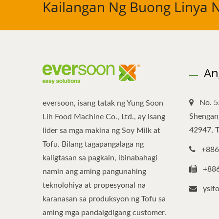
Kailangan Ng Buong Linya 
An
No. 5
eversoon, isang tatak ng Yung Soon
Shengang
Lih Food Machine Co., Ltd., ay isang
42947, 
lider sa mga makina ng Soy Milk at
Tofu. Bilang tagapangalaga ng
+886
kaligtasan sa pagkain, ibinabahagi
+88
namin ang aming pangunahing
teknolohiya at propesyonal na
yslf
karanasan sa produksyon ng Tofu sa
aming mga pandaigdigang customer.