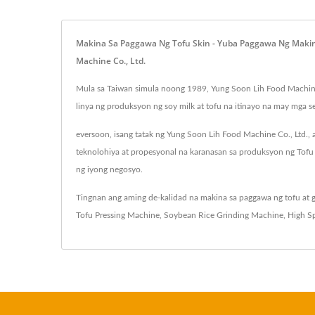
Makina Sa Paggawa Ng Tofu Skin - Yuba Paggawa Ng Makin
Machine Co., Ltd.
Mula sa Taiwan simula noong 1989, Yung Soon Lih Food Machine 
linya ng produksyon ng soy milk at tofu na itinayo na may mga s
eversoon, isang tatak ng Yung Soon Lih Food Machine Co., Ltd., 
teknolohiya at propesyonal na karanasan sa produksyon ng To
ng iyong negosyo.
Tingnan ang aming de-kalidad na makina sa paggawa ng tofu at 
Tofu Pressing Machine
,
Soybean Rice Grinding Machine
,
High S