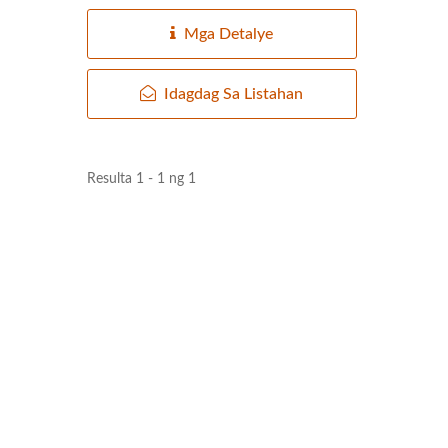
Mga Detalye
Idagdag Sa Listahan
Resulta 1 - 1 ng 1
220kg Dry Bean
Malii
Awtomatikong Linya Ng
Produksyon Ng Tofu