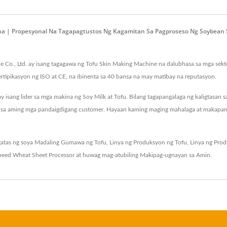
a | Propesyonal Na Tagapagtustos Ng Kagamitan Sa Pagproseso Ng Soybean S
Co., Ltd. ay isang tagagawa ng Tofu Skin Making Machine na dalubhasa sa mga sektor
ertipikasyon ng ISO at CE, na ibinenta sa 40 bansa na may matibay na reputasyon.
ay isang lider sa mga makina ng Soy Milk at Tofu. Bilang tagapangalaga ng kaligtasa
fu sa aming mga pandaigdigang customer. Hayaan kaming maging mahalaga at makapa
gatas ng soya
Madaling Gumawa ng Tofu
,
Linya ng Produksyon ng Tofu
,
Linya ng Pro
peed Wheat Sheet Processor
at huwag mag-atubiling
Makipag-ugnayan sa Amin
.