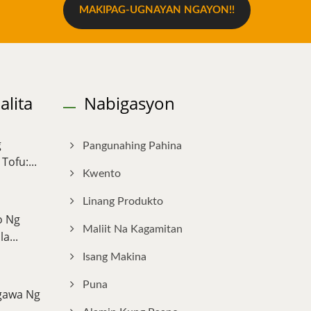
MAKIPAG-UGNAYAN NGAYON!!
lita
Nabigasyon
g
Pangunahing Pahina
ofu:...
Kwento
Linang Produkto
o Ng
Maliit Na Kagamitan
...
Isang Makina
Puna
gawa Ng