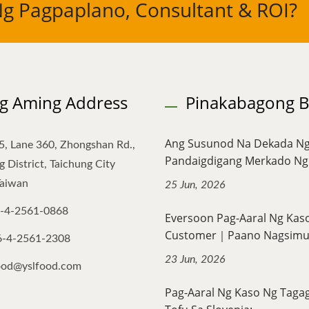
Ng Pagpaplano, Consultant & ROI?
g Aming Address
Pinakabagong Ba
Ang Susunod Na Dekada N
5, Lane 360, Zhongshan Rd.,
Pandaigdigang Merkado Ng T
 District, Taichung City
Taiwan
25 Jun, 2026
-4-2561-0868
Eversoon Pag-Aaral Ng Kas
Customer｜Paano Nagsimula
6-4-2561-2308
23 Jun, 2026
ood@yslfood.com
Pag-Aaral Ng Kaso Ng Taga