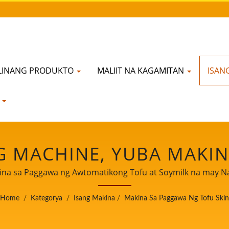
LINANG PRODUKTO
MALIIT NA KAGAMITAN
ISAN
N
G MACHINE, YUBA MAKI
OD EQUIPMENT/ PINUNO 
na sa Paggawa ng Awtomatikong Tofu at Soymilk na may N
Pagkain.
TOMATIKONG TOFU AT 
Home
/
Kategorya
/
Isang Makina
/
Makina Sa Paggawa Ng Tofu Skin
RAYORIDAD SA KALIGTA