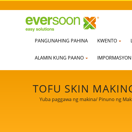
PANGUNAHING PAHINA
KWENTO
ALAMIN KUNG PAANO
IMPORMASYO
TOFU SKIN MAKIN
MACHINE, FO
Yuba paggawa ng makina/ Pinuno ng Maki
PAGGAWA NG AW
NANGUNGUNANG P