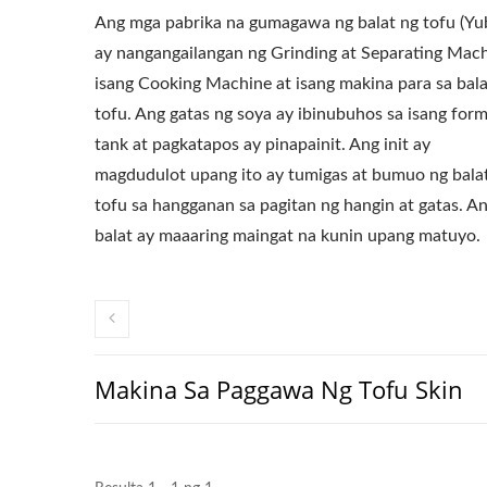
Ang mga pabrika na gumagawa ng balat ng tofu (Yu
ay nangangailangan ng Grinding at Separating Mach
isang Cooking Machine at isang makina para sa bala
tofu. Ang gatas ng soya ay ibinubuhos sa isang for
tank at pagkatapos ay pinapainit. Ang init ay
magdudulot upang ito ay tumigas at bumuo ng bala
tofu sa hangganan sa pagitan ng hangin at gatas. A
balat ay maaaring maingat na kunin upang matuyo.
Makina Sa Paggawa Ng Tofu Skin