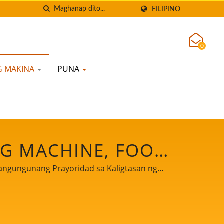
FILIPINO
0
G MAKINA
PUNA
NG MACHINE, FOOD
NG MAKINA SA
angungunang Prayoridad sa Kaligtasan ng
SOYMILK NA MAY
SAN NG PAGKAIN.