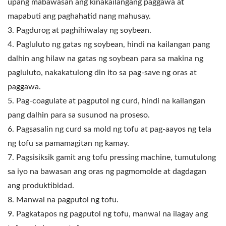
upang mabawasan ang kinakailangang paggawa at
mapabuti ang paghahatid nang mahusay.
3. Pagdurog at paghihiwalay ng soybean.
4. Pagluluto ng gatas ng soybean, hindi na kailangan pang
dalhin ang hilaw na gatas ng soybean para sa makina ng
pagluluto, nakakatulong din ito sa pag-save ng oras at
paggawa.
5. Pag-coagulate at pagputol ng curd, hindi na kailangan
pang dalhin para sa susunod na proseso.
6. Pagsasalin ng curd sa mold ng tofu at pag-aayos ng tela
ng tofu sa pamamagitan ng kamay.
7. Pagsisiksik gamit ang tofu pressing machine, tumutulong
sa iyo na bawasan ang oras ng pagmomolde at dagdagan
ang produktibidad.
8. Manwal na pagputol ng tofu.
9. Pagkatapos ng pagputol ng tofu, manwal na ilagay ang