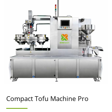
TOFU, KAGAMITAN SA
PAGKAIN NG SOY,
MAKINA NG KARNE NG
SOY, MAKINA NG
GATAS NG SOY AT
TOFU, KAGAMITAN SA
TOFU, MAKINA NG
TOFU, MABIBILING
TOFU MACHINE,
TAGAGAWA NG TOFU
Compact Tofu Machine Pro
MACHINE, TAGAGAWA