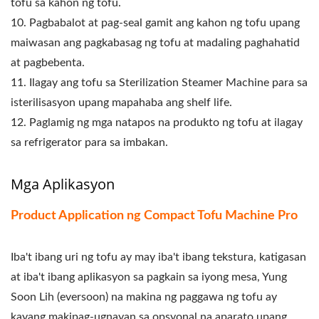
tofu sa kahon ng tofu.
10. Pagbabalot at pag-seal gamit ang kahon ng tofu upang
maiwasan ang pagkabasag ng tofu at madaling paghahatid
at pagbebenta.
11. Ilagay ang tofu sa Sterilization Steamer Machine para sa
isterilisasyon upang mapahaba ang shelf life.
12. Paglamig ng mga natapos na produkto ng tofu at ilagay
sa refrigerator para sa imbakan.
Mga Aplikasyon
Product Application ng Compact Tofu Machine Pro
Iba't ibang uri ng tofu ay may iba't ibang tekstura, katigasan
at iba't ibang aplikasyon sa pagkain sa iyong mesa, Yung
Soon Lih (eversoon) na makina ng paggawa ng tofu ay
kayang makipag-ugnayan sa opsyonal na aparato upang