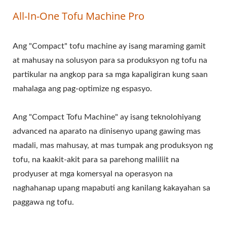
NG TOFU MACHINE,
All-In-One Tofu Machine Pro
PRESYO NG TOFU
Ang "Compact" tofu machine ay isang maraming gamit
MACHINE, TOFU
at mahusay na solusyon para sa produksyon ng tofu na
MACHINERY,
partikular na angkop para sa mga kapaligiran kung saan
KAGAMITAN AT MAKINA
mahalaga ang pag-optimize ng espasyo.
NG TOFU, TOFU MAKER,
Ang "Compact Tofu Machine" ay isang teknolohiyang
MAKINA NG TOFU
advanced na aparato na dinisenyo upang gawing mas
madali, mas mahusay, at mas tumpak ang produksyon ng
MAKER, PAGGAWA NG
tofu, na kaakit-akit para sa parehong maliliit na
TOFU, KAGAMITAN SA
prodyuser at mga komersyal na operasyon na
naghahanap upang mapabuti ang kanilang kakayahan sa
PAGGAWA NG TOFU,
paggawa ng tofu.
MAKINA NG PAGGAWA