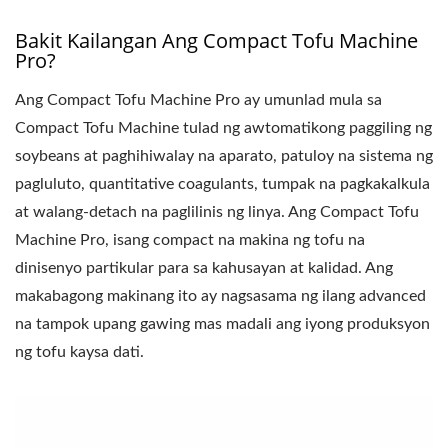
PRODUKSYON NG
Bakit Kailangan Ang Compact Tofu Machine
TOFU, PRESYO NG
Pro?
LINYA NG
Ang Compact Tofu Machine Pro ay umunlad mula sa
PRODUKSYON NG
Compact Tofu Machine tulad ng awtomatikong paggiling ng
soybeans at paghihiwalay na aparato, patuloy na sistema ng
TOFU, TOFUMAKER,
pagluluto, quantitative coagulants, tumpak na pagkakalkula
AWTOMATIKONG
at walang-detach na paglilinis ng linya. Ang Compact Tofu
MAKINA NG TOFU,
Machine Pro, isang compact na makina ng tofu na
dinisenyo partikular para sa kahusayan at kalidad. Ang
MAKINA NG VEGAN
makabagong makinang ito ay nagsasama ng ilang advanced
MEAT, LINYA NG
na tampok upang gawing mas madali ang iyong produksyon
ng tofu kaysa dati.
PRODUKSYON NG
VEGAN MEAT,