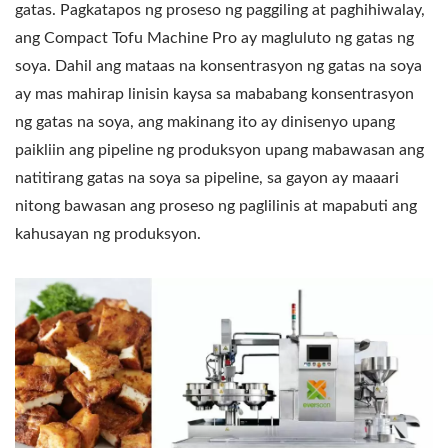
gatas. Pagkatapos ng proseso ng paggiling at paghihiwalay,
PRODUKSYON NG
ang Compact Tofu Machine Pro ay magluluto ng gatas ng
TOFU, MAKINA NG
soya. Dahil ang mataas na konsentrasyon ng gatas na soya
ay mas mahirap linisin kaysa sa mababang konsentrasyon
PAGKAIN/ PINUNO NG
ng gatas na soya, ang makinang ito ay dinisenyo upang
MAKINA SA PAGGAWA
paikliin ang pipeline ng produksyon upang mabawasan ang
NG AWTOMATIKONG
natitirang gatas na soya sa pipeline, sa gayon ay maaari
nitong bawasan ang proseso ng paglilinis at mapabuti ang
TOFU AT SOYMILK NA
kahusayan ng produksyon.
MAY NANGUNGUNANG
PRAYORIDAD SA
KALIGTASAN NG
PAGKAIN.