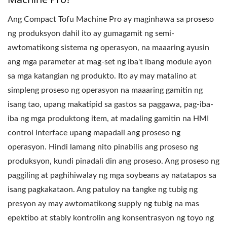
PROSESO NG TOFU,
Ang Compact Tofu Machine Pro ay maginhawa sa proseso
PARAAN NG
ng produksyon dahil ito ay gumagamit ng semi-
awtomatikong sistema ng operasyon, na maaaring ayusin
PAGPROSESO NG TOFU,
ang mga parameter at mag-set ng iba't ibang module ayon
PROSESO NG
sa mga katangian ng produkto. Ito ay may matalino at
simpleng proseso ng operasyon na maaaring gamitin ng
PAGPROSESO NG TOFU,
isang tao, upang makatipid sa gastos sa paggawa, pag-iba-
PRODUKSYON NG
iba ng mga produktong item, at madaling gamitin na HMI
control interface upang mapadali ang proseso ng
TOFU, TSART NG DALOY
operasyon. Hindi lamang nito pinabilis ang proseso ng
NG PRODUKSYON NG
produksyon, kundi pinadali din ang proseso. Ang proseso ng
TOFU, PROSESO NG
paggiling at paghihiwalay ng mga soybeans ay natatapos sa
isang pagkakataon. Ang patuloy na tangke ng tubig ng
PRODUKSYON NG
presyon ay may awtomatikong supply ng tubig na mas
TOFU, PROSESO NG
epektibo at stably kontrolin ang konsentrasyon ng toyo ng