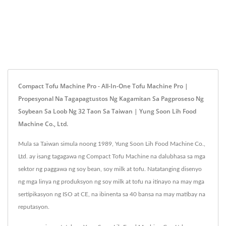
Compact Tofu Machine Pro - All-In-One Tofu Machine Pro |
Propesyonal Na Tagapagtustos Ng Kagamitan Sa Pagproseso Ng
Soybean Sa Loob Ng 32 Taon Sa Taiwan | Yung Soon Lih Food
Machine Co., Ltd.
Mula sa Taiwan simula noong 1989, Yung Soon Lih Food Machine Co.,
Ltd. ay isang tagagawa ng Compact Tofu Machine na dalubhasa sa mga
sektor ng paggawa ng soy bean, soy milk at tofu. Natatanging disenyo
ng mga linya ng produksyon ng soy milk at tofu na itinayo na may mga
sertipikasyon ng ISO at CE, na ibinenta sa 40 bansa na may matibay na
reputasyon.