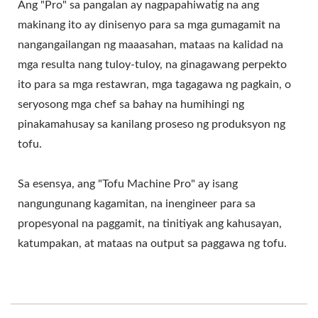
NG TOFU, PRESYO NG
Ang "Pro" sa pangalan ay nagpapahiwatig na ang
makinang ito ay dinisenyo para sa mga gumagamit na
MAKINA NG PAGGAWA
nangangailangan ng maaasahan, mataas na kalidad na
NG TOFU, MGA
mga resulta nang tuloy-tuloy, na ginagawang perpekto
ito para sa mga restawran, mga tagagawa ng pagkain, o
TAGAGAWA NG TOFU,
seryosong mga chef sa bahay na humihingi ng
PAGGAWA NG TOFU,
pinakamahusay sa kanilang proseso ng produksyon ng
tofu.
KAGAMITAN SA
PAGGAWA NG TOFU,
Sa esensya, ang "Tofu Machine Pro" ay isang
PLANTA NG PAGGAWA
nangungunang kagamitan, na inengineer para sa
propesyonal na paggamit, na tinitiyak ang kahusayan,
NG TOFU, KAGAMITAN
katumpakan, at mataas na output sa paggawa ng tofu.
SA PRODUKSYON NG
TOFU, LINYA NG