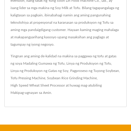
eversoon, isang tatak ng Yung Soon Lih Food Machine Co., Ltd., ay
isang lider sa mga makina ng Soy Milk at Tofu. Bilang tagapangalaga ng
kaligtasan sa pagkain, ibinabahagi namin ang aming pangunahing
teknolohiya at propesyonal na karanasan sa produksyon ng Tofu sa
aming mga pandaigdigang customer. Hayaan kaming maging mahalaga
at makapangyarihang kasosyo upang masaksihan ang paglago at
tagumpay ng iyong negosyo.
Tingnan ang aming de-kalidad na makina sa paggawa ng tofu at gatas
ng soya
Madaling Gumawa ng Tofu
,
Linya ng Produksyon ng Tofu
,
Linya ng Produksyon ng Gatas ng Soy
,
Pagproseso ng Tuyong Soybean
,
Tofu Pressing Machine
,
Soybean Rice Grinding Machine
,
High Speed Wheat Sheet Processor
at huwag mag-atubiling
Makipag-ugnayan sa Amin
.