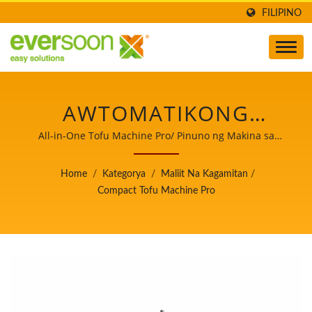
FILIPINO
AWTOMATIKONG
MAKINA NG PAGGAWA
All-in-One Tofu Machine Pro/ Pinuno ng Makina sa
Paggawa ng Awtomatikong Tofu at Soymilk na may
NG TOFU, MADALING
Nangungunang Prayoridad sa Kaligtasan ng Pagkain.
Home
/
Kategorya
/
Maliit Na Kagamitan
/
TOFU MAKER, PRITONG
Compact Tofu Machine Pro
TOFU MACHINE, PANG-
INDUSTRIYANG
PAGGAWA NG TOFU,
MALIIT NA MAKINA NG