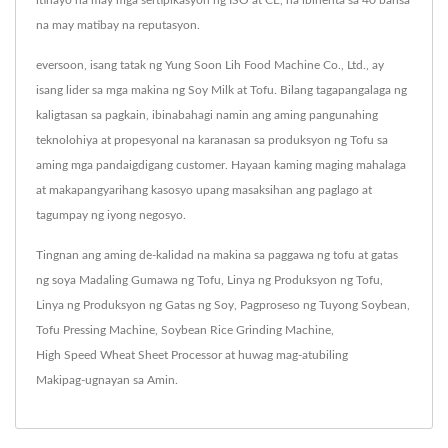
na may matibay na reputasyon.
eversoon, isang tatak ng Yung Soon Lih Food Machine Co., Ltd., ay
isang lider sa mga makina ng Soy Milk at Tofu. Bilang tagapangalaga ng
kaligtasan sa pagkain, ibinabahagi namin ang aming pangunahing
teknolohiya at propesyonal na karanasan sa produksyon ng Tofu sa
aming mga pandaigdigang customer. Hayaan kaming maging mahalaga
at makapangyarihang kasosyo upang masaksihan ang paglago at
tagumpay ng iyong negosyo.
Tingnan ang aming de-kalidad na makina sa paggawa ng tofu at gatas
ng soya
Madaling Gumawa ng Tofu
,
Linya ng Produksyon ng Tofu
,
Linya ng Produksyon ng Gatas ng Soy
,
Pagproseso ng Tuyong Soybean
,
Tofu Pressing Machine
,
Soybean Rice Grinding Machine
,
High Speed Wheat Sheet Processor
at huwag mag-atubiling
Makipag-ugnayan sa Amin
.