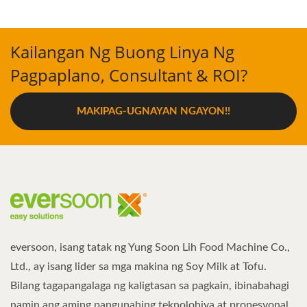
Kailangan Ng Buong Linya Ng
Pagpaplano, Consultant & ROI?
MAKIPAG-UGNAYAN NGAYON!!
eversoon, isang tatak ng Yung Soon Lih Food Machine Co.,
Ltd., ay isang lider sa mga makina ng Soy Milk at Tofu.
Bilang tagapangalaga ng kaligtasan sa pagkain, ibinabahagi
namin ang aming pangunahing teknolohiya at propesyonal