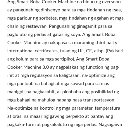
Ang Smart Boba Cooker Machine na binuo ng eversoon
ay pangunahing dinisenyo para sa mga tindahan ng tsaa,
mga parlour ng sorbetes, mga tindahan ng agahan at mga
chain ng restawran. Pangunahing ginagamit para sa
pagluluto ng perlas at gatas ng soya. Ang Smart Boba
Cooker Machine ay nakapasa sa maraming third party
international certificates, tulad ng UL, CE, atbp. (Pakisuri
ang kolum para sa mga sertipiko). Ang Smart Boba
Cooker Machine 3.0 ay nagpalakas ng function ng pag-
init at mga regulasyon sa kaligtasan, na-optimize ang
mga panloob na bahagi at mga kawad para sa mas
mahigpit na pagkakabit, at pinababa ang posibilidad ng
mga bahagi na mahulog habang nasa transportasyon.
Na-optimize na kontrol ng mga parameter, temperatura
at oras, na maaaring gawing perpekto at pantay ang
pagkaka-form at pagkakaluto ng mga perlas. Nagsagawa