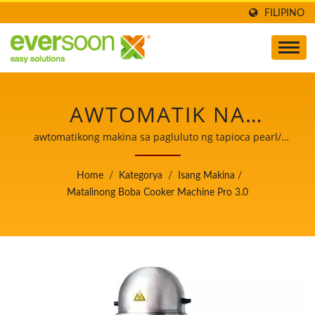
FILIPINO
AWTOMATIK NA
LUTUAN NG TAPIOCA
awtomatikong makina sa pagluluto ng tapioca pearl/
Pinuno ng Makina sa Paggawa ng Awtomatikong Tofu at
PEARL, LUTUAN NG
Soymilk na may Nangungunang Prayoridad sa
Home
/
Kategorya
/
Isang Makina
/
Kaligtasan ng Pagkain.
BOBA, MAKINA NG
Matalinong Boba Cooker Machine Pro 3.0
LUTUAN NG BOBA,
MATALINONG LUTUAN,
LUTUAN NG BUBBLE
TEA/ PINUNO NG