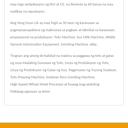
may mga sertipikasyon ng ISO at CE, na ibinenta sa 40 bansa na may
matibay na reputasyon.
Ang Yung Soon Lih ay may higit sa 30 taon ng karanasan sa
pagmamanupaktura ng makinarya sa pagkain at teknikal na karanasan,
propesyonal na produksyon: Tofu Machine, Soy Milk Machine, Alfalfa
Sprouts Germination Equipment, Grinding Machine, atbp.
Tingnan ang aming de-kalidad na makina sa paggawa ng tofu at gatas
ng soya
Madaling Gumawa ng Tofu
,
Linya ng Produksyon ng Tofu
,
Linya ng Produksyon ng Gatas ng Soy
,
Pagproseso ng Tuyong Soybean
,
Tofu Pressing Machine
,
Soybean Rice Grinding Machine
,
High Speed Wheat Sheet Processor
at huwag mag-atubiling
Makipag-ugnayan sa Amin
.