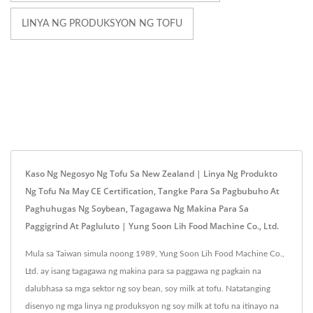
LINYA NG PRODUKSYON NG TOFU
Kaso Ng Negosyo Ng Tofu Sa New Zealand | Linya Ng Produkto
Ng Tofu Na May CE Certification, Tangke Para Sa Pagbubuho At
Paghuhugas Ng Soybean, Tagagawa Ng Makina Para Sa
Paggigrind At Pagluluto | Yung Soon Lih Food Machine Co., Ltd.
Mula sa Taiwan simula noong 1989, Yung Soon Lih Food Machine Co.,
Ltd. ay isang tagagawa ng makina para sa paggawa ng pagkain na
dalubhasa sa mga sektor ng soy bean, soy milk at tofu. Natatanging
disenyo ng mga linya ng produksyon ng soy milk at tofu na itinayo na