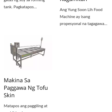
tank. Pagkatapos
Ang Yung Soon Lih Food
magpainit, gumamit ng
Machine ay isang
mahabang...
propesyonal na tagagawa
ng makina sa pagkain ng
beans....
Makina Sa
Paggawa Ng Tofu
Skin
Matapos ang paggiling at