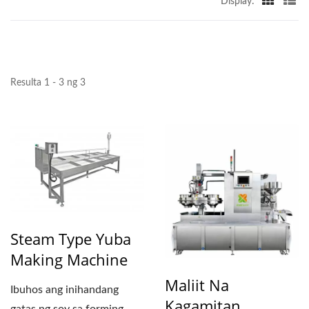
Display:
YUNG SOON LIH FOOD
MACHINE CO., LTD.
Resulta 1 - 3 ng 3
Steam Type Yuba
Making Machine
Maliit Na
Ibuhos ang inihandang
Kagamitan
gatas ng soy sa forming