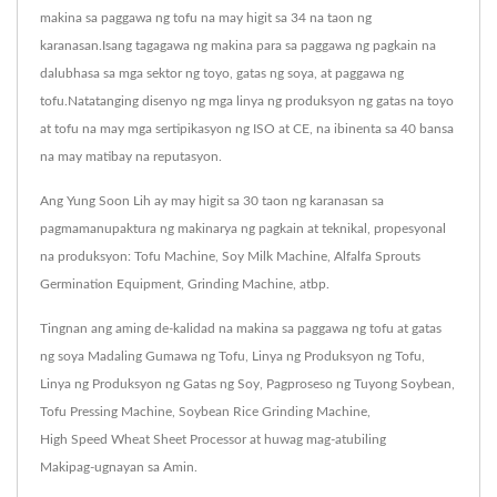
makina sa paggawa ng tofu na may higit sa 34 na taon ng
karanasan.Isang tagagawa ng makina para sa paggawa ng pagkain na
dalubhasa sa mga sektor ng toyo, gatas ng soya, at paggawa ng
tofu.Natatanging disenyo ng mga linya ng produksyon ng gatas na toyo
at tofu na may mga sertipikasyon ng ISO at CE, na ibinenta sa 40 bansa
na may matibay na reputasyon.
Ang Yung Soon Lih ay may higit sa 30 taon ng karanasan sa
pagmamanupaktura ng makinarya ng pagkain at teknikal, propesyonal
na produksyon: Tofu Machine, Soy Milk Machine, Alfalfa Sprouts
Germination Equipment, Grinding Machine, atbp.
Tingnan ang aming de-kalidad na makina sa paggawa ng tofu at gatas
ng soya
Madaling Gumawa ng Tofu
,
Linya ng Produksyon ng Tofu
,
Linya ng Produksyon ng Gatas ng Soy
,
Pagproseso ng Tuyong Soybean
,
Tofu Pressing Machine
,
Soybean Rice Grinding Machine
,
High Speed Wheat Sheet Processor
at huwag mag-atubiling
Makipag-ugnayan sa Amin
.