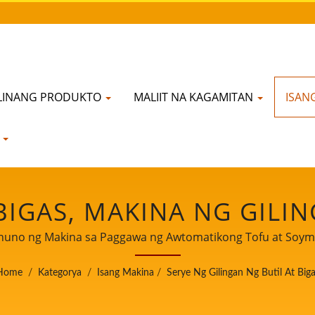
LINANG PRODUKTO
MALIIT NA KAGAMITAN
ISAN
N
BIGAS, MAKINA NG GILIN
LING NG BIGAS, KOMER
 Pinuno ng Makina sa Paggawa ng Awtomatikong Tofu at Soy
Kaligtasan ng Pagkain.
INA NG PAGGILING NG BI
Home
/
Kategorya
/
Isang Makina
/
Serye Ng Gilingan Ng Butil At Big
N, PRESYO NG BASANG G