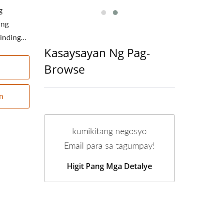
g
ing
nding...
Kasaysayan Ng Pag-
Browse
an
kumikitang negosyo
Email para sa tagumpay!
Higit Pang Mga Detalye