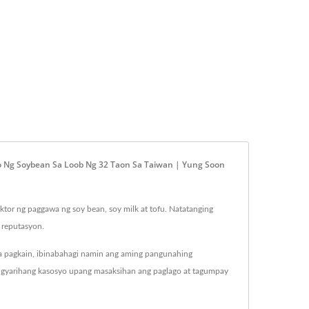
so Ng Soybean Sa Loob Ng 32 Taon Sa Taiwan | Yung Soon
tor ng paggawa ng soy bean, soy milk at tofu. Natatanging
 reputasyon.
n sa pagkain, ibinabahagi namin ang aming pangunahing
ngyarihang kasosyo upang masaksihan ang paglago at tagumpay