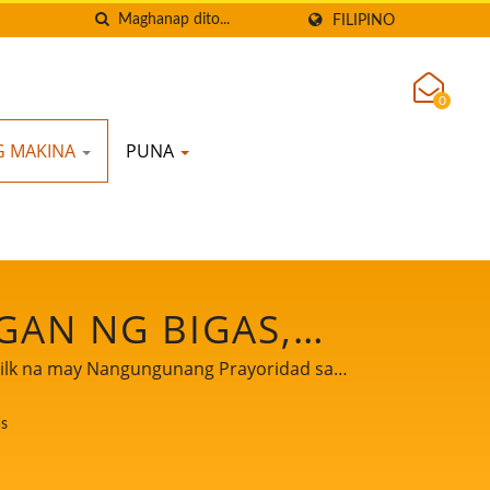
FILIPINO
0
G MAKINA
PUNA
GAN NG BIGAS,
SYAL NA GILINGAN
milk na may Nangungunang Prayoridad sa
GAS, MAKINA NG
as
ILINGAN, BASANG