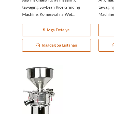
Ang makinang ito ay maaaring
Ang maki
tawaging Soybean Rice Grinding
tawaging
Machine, Komersyal na Wet
Machine,
Grinding...
Mga Detalye
Idagdag Sa Listahan