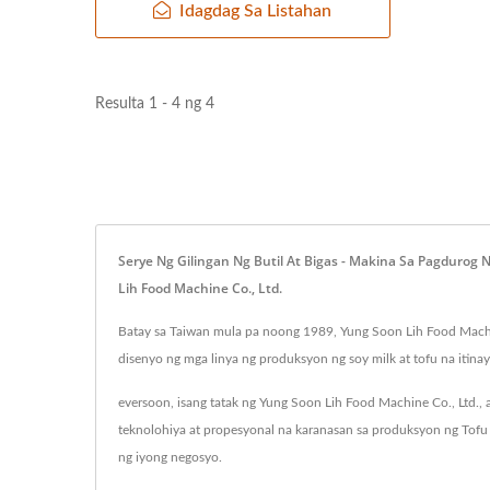
Idagdag Sa Listahan
Resulta 1 - 4 ng 4
Serye Ng Gilingan Ng Butil At Bigas - Makina Sa Pagdurog
Lih Food Machine Co., Ltd.
Batay sa Taiwan mula pa noong 1989, Yung Soon Lih Food Machine
disenyo ng mga linya ng produksyon ng soy milk at tofu na itina
eversoon, isang tatak ng Yung Soon Lih Food Machine Co., Ltd., 
teknolohiya at propesyonal na karanasan sa produksyon ng To
ng iyong negosyo.