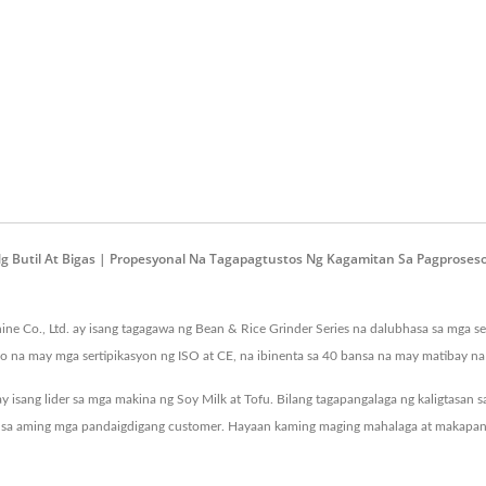
 Ng Butil At Bigas | Propesyonal Na Tagapagtustos Ng Kagamitan Sa Pagprose
 Co., Ltd. ay isang tagagawa ng Bean & Rice Grinder Series na dalubhasa sa mga sek
yo na may mga sertipikasyon ng ISO at CE, na ibinenta sa 40 bansa na may matibay na
ay isang lider sa mga makina ng Soy Milk at Tofu. Bilang tagapangalaga ng kaligtasa
fu sa aming mga pandaigdigang customer. Hayaan kaming maging mahalaga at makapa