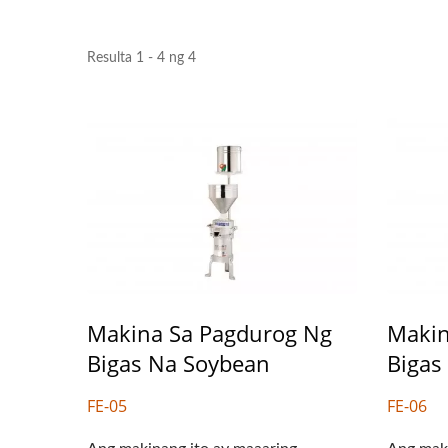
Resulta 1 - 4 ng 4
Makina Sa Pagdurog Ng
Makin
220kg Dry Bean
Malii
Bigas Na Soybean
Bigas
Awtomatikong Linya Ng
FE-05
FE-06
Produksyon Ng Tofu