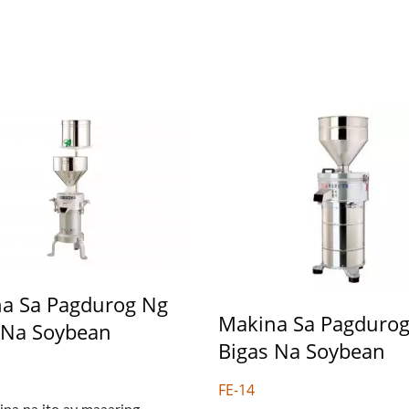
a Sa Pagdurog Ng
Makina Sa Pagduro
t Na Planta Ng Tofu-Tofu
220kg Dry Bean
 Na Soybean
Bigas Na Soybean
Legend
Awtomatikong Linya
Produksyon Ng Tof
FE-14