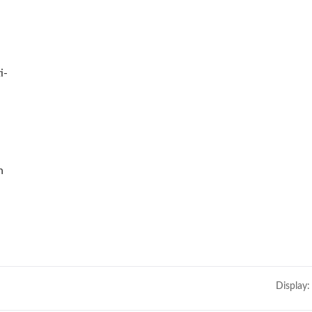
i-
n
Display: