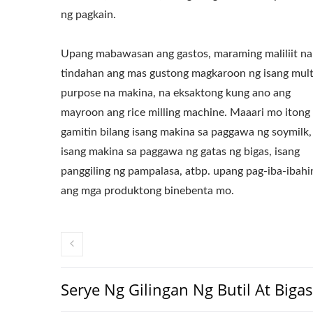
ng pagkain.
Upang mabawasan ang gastos, maraming maliliit na
tindahan ang mas gustong magkaroon ng isang mult
purpose na makina, na eksaktong kung ano ang
mayroon ang rice milling machine. Maaari mo itong
gamitin bilang isang makina sa paggawa ng soymilk,
isang makina sa paggawa ng gatas ng bigas, isang
panggiling ng pampalasa, atbp. upang pag-iba-ibahi
ang mga produktong binebenta mo.
Serye Ng Gilingan Ng Butil At Bigas