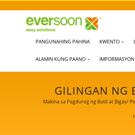
PANGUNAHING PAHINA
KWENTO
ALAMIN KUNG PAANO
IMPORMASYO
GILINGAN NG 
MAKINA NG PAGGI
Makina sa Pagdurog ng Butil at Bigas/
NG BIGAS, MAK
BASANG GILINGA