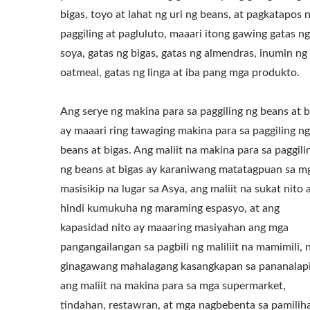
bigas, toyo at lahat ng uri ng beans, at pagkatapos 
paggiling at pagluluto, maaari itong gawing gatas ng
soya, gatas ng bigas, gatas ng almendras, inumin ng
oatmeal, gatas ng linga at iba pang mga produkto.
Ang serye ng makina para sa paggiling ng beans at b
ay maaari ring tawaging makina para sa paggiling ng
beans at bigas. Ang maliit na makina para sa paggili
ng beans at bigas ay karaniwang matatagpuan sa m
masisikip na lugar sa Asya, ang maliit na sukat nito 
hindi kumukuha ng maraming espasyo, at ang
kapasidad nito ay maaaring masiyahan ang mga
pangangailangan sa pagbili ng maliliit na mamimili, 
ginagawang mahalagang kasangkapan sa pananalap
ang maliit na makina para sa mga supermarket,
tindahan, restawran, at mga nagbebenta sa pamilih