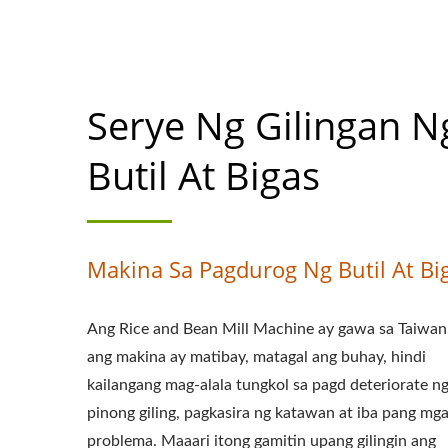
GILINGAN NG B
BIGAS, MAKINA N
Serye Ng Gilingan N
PARA SA BIGAS, 
NG GILINGAN 
Butil At Bigas
PAGGILING, KOM
PAGKAIN, KAGAMI
Makina Sa Pagdurog Ng Butil At Bi
SOYBEANS/ 
Ang Rice and Bean Mill Machine ay gawa sa Taiwan
AWTOMATIKONG T
ang makina ay matibay, matagal ang buhay, hindi
PRAYORI
kailangang mag-alala tungkol sa pagd deteriorate n
pinong giling, pagkasira ng katawan at iba pang mg
problema. Maaari itong gamitin upang gilingin ang