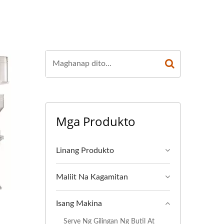
NG GILINGAN NG
 BIGAS, GILINGAN
 PAGKAIN, MAKINA
 NA MAKINA SA
NGAN, MAKINA NG
Mga Produkto
A NG GILINGAN NG
 PAGGAWA NG
Linang Produkto
AY NANGUNGUNANG
Maliit Na Kagamitan
PAGKAIN.
Isang Makina
Serye Ng Gilingan Ng Butil At