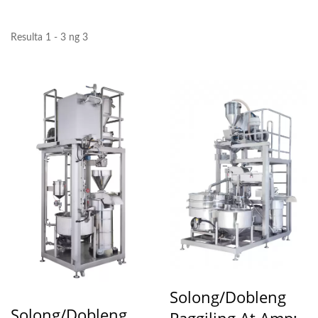
Resulta 1 - 3 ng 3
Solong/dobleng
Solong/dobleng