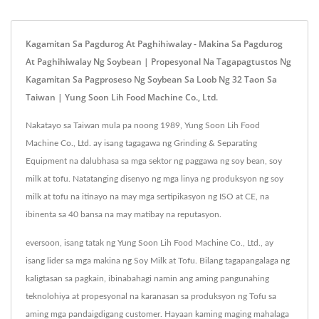
Kagamitan Sa Pagdurog At Paghihiwalay - Makina Sa Pagdurog
At Paghihiwalay Ng Soybean | Propesyonal Na Tagapagtustos Ng
Kagamitan Sa Pagproseso Ng Soybean Sa Loob Ng 32 Taon Sa
Taiwan | Yung Soon Lih Food Machine Co., Ltd.
Nakatayo sa Taiwan mula pa noong 1989, Yung Soon Lih Food
Machine Co., Ltd. ay isang tagagawa ng Grinding & Separating
Equipment na dalubhasa sa mga sektor ng paggawa ng soy bean, soy
milk at tofu. Natatanging disenyo ng mga linya ng produksyon ng soy
milk at tofu na itinayo na may mga sertipikasyon ng ISO at CE, na
ibinenta sa 40 bansa na may matibay na reputasyon.
eversoon, isang tatak ng Yung Soon Lih Food Machine Co., Ltd., ay
isang lider sa mga makina ng Soy Milk at Tofu. Bilang tagapangalaga ng
kaligtasan sa pagkain, ibinabahagi namin ang aming pangunahing
teknolohiya at propesyonal na karanasan sa produksyon ng Tofu sa
aming mga pandaigdigang customer. Hayaan kaming maging mahalaga