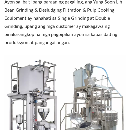
Ayon sa iba't ibang paraan ng paggiling, ang Yung Soon Lih
Bean Grinding & Desludging Filtration & Pulp Cooking
Equipment ay nahahati sa Single Grinding at Double
Grinding, upang ang mga customer ay makagawa ng
pinaka-angkop na mga pagpipilian ayon sa kapasidad ng
produksyon at pangangailangan.