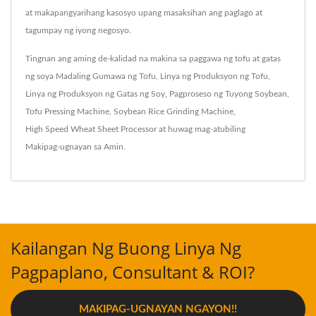
at makapangyarihang kasosyo upang masaksihan ang paglago at
tagumpay ng iyong negosyo.
Tingnan ang aming de-kalidad na makina sa paggawa ng tofu at gatas
ng soya
Madaling Gumawa ng Tofu
,
Linya ng Produksyon ng Tofu
,
Linya ng Produksyon ng Gatas ng Soy
,
Pagproseso ng Tuyong Soybean
,
Tofu Pressing Machine
,
Soybean Rice Grinding Machine
,
High Speed Wheat Sheet Processor
at huwag mag-atubiling
Makipag-ugnayan sa Amin
.
Kailangan Ng Buong Linya Ng
Pagpaplano, Consultant & ROI?
MAKIPAG-UGNAYAN NGAYON!!