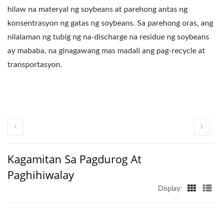
hilaw na materyal ng soybeans at parehong antas ng
konsentrasyon ng gatas ng soybeans. Sa parehong oras, ang
nilalaman ng tubig ng na-discharge na residue ng soybeans
ay mababa, na ginagawang mas madali ang pag-recycle at
transportasyon.
Kagamitan Sa Pagdurog At
Paghihiwalay
Display: