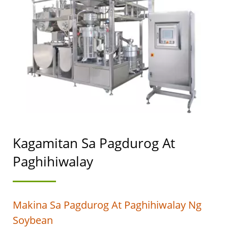
PULP GRINDER,
SOYBEAN MILK PRESS,
SOYBEAN MILK
GRINDER, SOYBEAN
MILK DREDGER, SALAIN
NG GATAS NG
SOYBEAN, GILINGAN
Kagamitan Sa Pagdurog At
NG GATAS NG
Paghihiwalay
SOYBEAN, GILINGAN
NG GATAS NG
Makina Sa Pagdurog At Paghihiwalay Ng
SOYBEAN, GILINGAN
Soybean