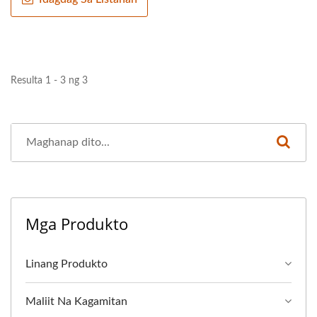
Resulta 1 - 3 ng 3
Mga Produkto
Linang Produkto
Maliit Na Kagamitan