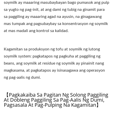
TAGAPAGHIWALAY NG
soymilk ay maaaring masubaybayan bago pumasok ang pulp
SOYA BEAN/ PINUNO
sa yugto ng pag-init, at ang dami ng tubig na ginamit para
sa paggiling ay maaaring agad na ayusin, na ginagawang
NG MAKINA SA
mas tumpak ang pagsubaybay sa konsentrasyon ng soymilk
PAGGAWA NG
at mas madali ang kontrol sa kalidad.
AWTOMATIKONG TOFU
AT SOYMILK NA MAY
Kagamitan sa produksyon ng tofu at soymilk ng lutong
soymilk system: pagkatapos ng pagkuha at paggiling ng
NANGUNGUNANG
beans, ang soymilk at residue ng soymilk ay pinainit nang
PRAYORIDAD SA
magkasama, at pagkatapos ay isinasagawa ang operasyon
ng pag-aalis ng dumi.
KALIGTASAN NG
PAGKAIN.
【Pagkakaiba Sa Pagitan Ng Solong Paggiling
At Dobleng Paggiling Sa Pag-Aalis Ng Dumi,
Pagsasala At Pag-Pulping Na Kagamitan】