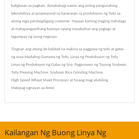
kaligtasan sa pagkain, ibinabahagi namin ang aming pangunahing
teknolohiya at propesyonal na karanasan sa produksyon ng Tofu sa
aming mga pandaigdigang customer. Hayaan kaming maging mahalaga
at makapangyarihang kasosyo upang masaksihan ang paglago at
tagumpay ng iyong negosyo.
Tingnan ang aming de-kalidad na makina sa paggawa ng tofu at gatas
ng soya
Madaling Gumawa ng Tofu
,
Linya ng Produksyon ng Tofu
,
Linya ng Produksyon ng Gatas ng Soy
,
Pagproseso ng Tuyong Soybean
,
Tofu Pressing Machine
,
Soybean Rice Grinding Machine
,
High Speed Wheat Sheet Processor
at huwag mag-atubiling
Makipag-ugnayan sa Amin
.
Kailangan Ng Buong Linya Ng