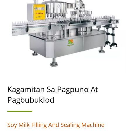
AT SOYMILK NA MAY
NANGUNGUNANG
PRAYORIDAD SA
KALIGTASAN NG
PAGKAIN.
Kagamitan Sa Pagpuno At
Pagbubuklod
Soy Milk Filling And Sealing Machine