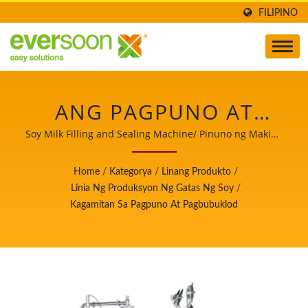
FILIPINO
ANG PAGPUNO AT
KAGAMITAN SA
Soy Milk Filling and Sealing Machine/ Pinuno ng Makina
sa Paggawa ng Awtomatikong Tofu at Soymilk na may
SEALING AY ISA SA MGA
Nangungunang Prayoridad sa Kaligtasan ng Pagkain.
Home
/
Kategorya
/
Linang Produkto
/
MAKINA SA LINYA NG
Linia Ng Produksyon Ng Gatas Ng Soy
/
Kagamitan Sa Pagpuno At Pagbubuklod
PAGGAWA NG TOYO./
PINUNO NG MAKINA SA
PAGGAWA NG
AWTOMATIKONG TOFU