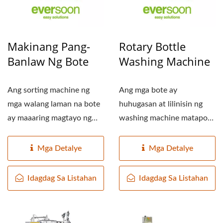
Makinang Pang-
Rotary Bottle
Banlaw Ng Bote
Washing Machine
Ang sorting machine ng
Ang mga bote ay
mga walang laman na bote
huhugasan at lilinisin ng
ay maaaring magtayo ng
washing machine matapos
mga bote at ilagay ang mga
ma-align ng finishing
ito nang...
machine....
Mga Detalye
Mga Detalye
Idagdag Sa Listahan
Idagdag Sa Listahan