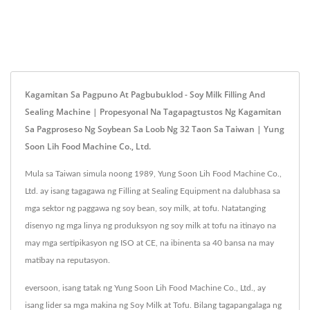
Kagamitan Sa Pagpuno At Pagbubuklod - Soy Milk Filling And
Sealing Machine | Propesyonal Na Tagapagtustos Ng Kagamitan
Sa Pagproseso Ng Soybean Sa Loob Ng 32 Taon Sa Taiwan | Yung
Soon Lih Food Machine Co., Ltd.
Mula sa Taiwan simula noong 1989, Yung Soon Lih Food Machine Co.,
Ltd. ay isang tagagawa ng Filling at Sealing Equipment na dalubhasa sa
mga sektor ng paggawa ng soy bean, soy milk, at tofu. Natatanging
disenyo ng mga linya ng produksyon ng soy milk at tofu na itinayo na
may mga sertipikasyon ng ISO at CE, na ibinenta sa 40 bansa na may
matibay na reputasyon.
eversoon, isang tatak ng Yung Soon Lih Food Machine Co., Ltd., ay
isang lider sa mga makina ng Soy Milk at Tofu. Bilang tagapangalaga ng