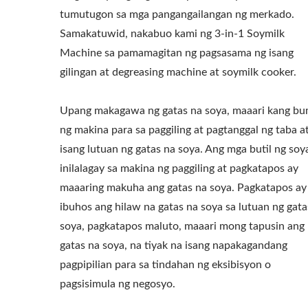
tumutugon sa mga pangangailangan ng merkado.
Samakatuwid, nakabuo kami ng 3-in-1 Soymilk
Machine sa pamamagitan ng pagsasama ng isang
gilingan at degreasing machine at soymilk cooker.
Upang makagawa ng gatas na soya, maaari kang bum
ng makina para sa paggiling at pagtanggal ng taba a
isang lutuan ng gatas na soya. Ang mga butil ng soy
inilalagay sa makina ng paggiling at pagkatapos ay
maaaring makuha ang gatas na soya. Pagkatapos ay
ibuhos ang hilaw na gatas na soya sa lutuan ng gata
soya, pagkatapos maluto, maaari mong tapusin ang
gatas na soya, na tiyak na isang napakagandang
pagpipilian para sa tindahan ng eksibisyon o
pagsisimula ng negosyo.