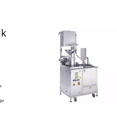
lk
a
ga