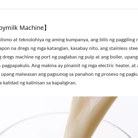
oymilk Machine】
ismo at teknolohiya ng aming kumpanya, ang bilis ng paggiling 
pon na dregs ng mga katangian, kasabay nito, ang stainless stee
g dregs machine ng port ng paglabas ng pulp at ang boiler, upang
sa pagpapakulo. Ang makina ay pinainit ng mga electric heater, at
o upang maiwasan ang pagsunog sa panahon ng proseso ng pagku
kalidad ng kalinisan sa kapaligiran.