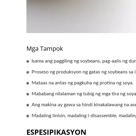
Mga Tampok
Isama ang paggiling ng soybeans, pag-aalis ng du
Proseso ng produksyon ng gatas ng soybeans sa 
Mataas na antas ng pagkuha ng protina ng soya.
Mababang nilalaman ng tubig ng mga tira ng soya
Ang makina ay gawa sa hindi kinakalawang na as
Madaling linisin, madaling i-disassemble, madaling
ESPESIPIKASYON