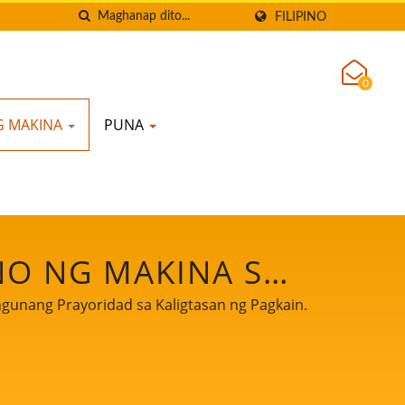
FILIPINO
0
G MAKINA
PUNA
NO NG MAKINA SA
SOYMILK NA MAY
gunang Prayoridad sa Kaligtasan ng Pagkain.
SAN NG PAGKAIN.