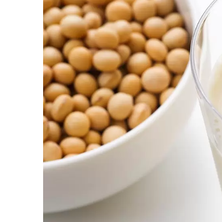
220kg Dry Bean
Malii
Awtomatikong Linya Ng
Produksyon Ng Tofu