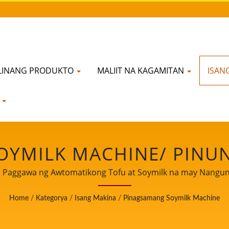
LINANG PRODUKTO
MALIIT NA KAGAMITAN
ISAN
N
YMILK MACHINE/ PINU
TOMATIKONG TOFU AT 
sa Paggawa ng Awtomatikong Tofu at Soymilk na may Nangun
RAYORIDAD SA KALIGTA
Home
/
Kategorya
/
Isang Makina
/
Pinagsamang Soymilk Machine