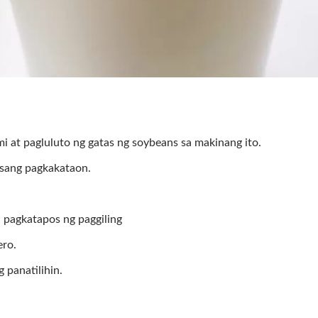
mi at pagluluto ng gatas ng soybeans sa makinang ito.
isang pagkakataon.
 pagkatapos ng paggiling
ero.
 panatilihin.