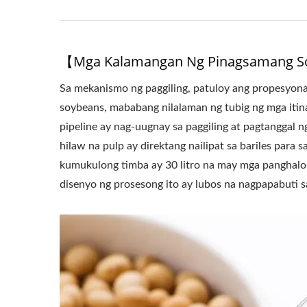
【Mga Kalamangan Ng Pinagsamang S
Sa mekanismo ng paggiling, patuloy ang propesyonal
soybeans, mababang nilalaman ng tubig ng mga itina
pipeline ay nag-uugnay sa paggiling at pagtanggal n
hilaw na pulp ay direktang nailipat sa bariles para 
kumukulong timba ay 30 litro na may mga panghal
disenyo ng prosesong ito ay lubos na nagpapabuti sa 