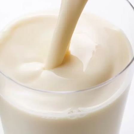
t Na Planta Ng Tofu-Tofu
220kg Dry Bean
Legend
Awtomatikong Linya
Produksyon Ng Tof