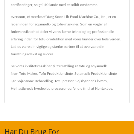
certificeringer, solgt i 40 lande med et solidt omdømme.
eversoon, et mærke af Yung Soon Lih Food Machine Co., Ltd., er en
leder inden for sojamælk- og tofu-maskiner. Som en vogter af
fødevaresikkerhed deler vi vores kerne-teknologi og professionelle
erfaring inden for tofu-produktion med vores kunder over hele verden.
Lad os være din vigtige og stærke partner til at overvære din
forretningsvækst og succes.
Se vores kvalitetsmaskiner til fremstilling af tofu og soyamælk
Nem Tofu Maker
,
Tofu Produktionslinje
,
Sojamælk Produktionslinje
,
Tør Sojabønne Behandling
,
Tofu presser
,
Sojabønneris kværn
,
Højhastigheds hvedeblad processor
og føl dig fri til at
Kontakt os
.
Har Du Brug For