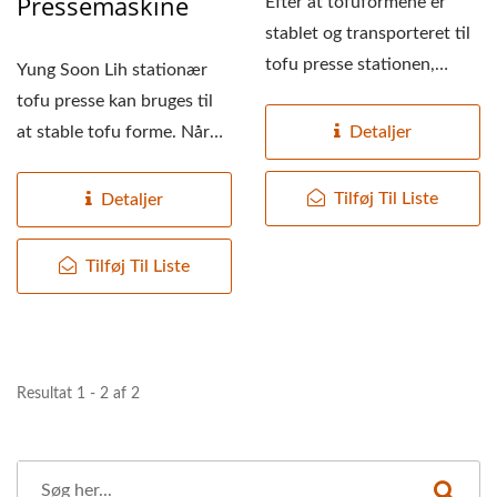
Pressemaskine
Efter at tofuformene er
stablet og transporteret til
tofu presse stationen,
Yung Soon Lih stationær
synkroniseres
tofu presse kan bruges til
transportbåndet...
Detaljer
at stable tofu forme. Når
cylindertrykket...
Tilføj Til Liste
Detaljer
Tilføj Til Liste
Resultat 1 - 2 af 2