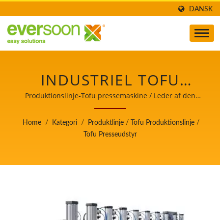
DANSK
INDUSTRIEL TOFU
PRESSE, TOFU VAND
Produktionslinje-Tofu pressemaskine / Leder af den
automatiske tofu- og sojamælkefremstillingsmaskine
PRESSE, TOFU PRESSE,
med højeste prioritet i fødevaresikkerhed.
Home
/
Kategori
/
Produktlinje
/
Tofu Produktionslinje
/
TOFU FORM PRESSE,
Tofu Presseudstyr
TOFU PRESSE UDSTYR /
LEDER AF DEN
AUTOMATISKE TOFU-
OG