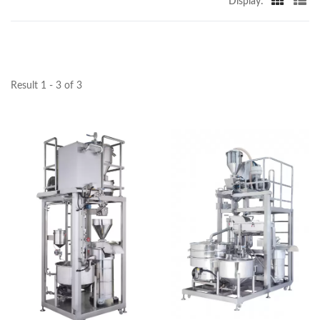
Display:
Result 1 - 3 of 3