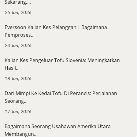
Sekarang,...
25 Jun, 2026
Eversoon Kajian Kes Pelanggan｜Bagaimana
Pemproses...
23 Jun, 2026
Kajian Kes Pengeluar Tofu Slovenia: Meningkatkan
Hasil...
18 Jun, 2026
Dari Mimpi Ke Kedai Tofu Di Perancis: Perjalanan
Seorang...
17 Jun, 2026
Bagaimana Seorang Usahawan Amerika Utara
Membangun...