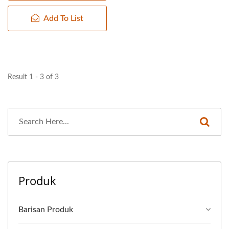
Add To List
Result 1 - 3 of 3
Produk
Barisan Produk