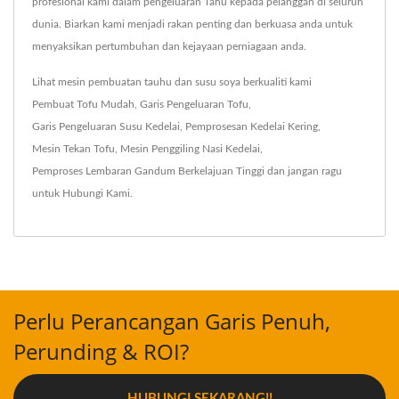
profesional kami dalam pengeluaran Tahu kepada pelanggan di seluruh
dunia. Biarkan kami menjadi rakan penting dan berkuasa anda untuk
menyaksikan pertumbuhan dan kejayaan perniagaan anda.
Lihat mesin pembuatan tauhu dan susu soya berkualiti kami
Pembuat Tofu Mudah
,
Garis Pengeluaran Tofu
,
Garis Pengeluaran Susu Kedelai
,
Pemprosesan Kedelai Kering
,
Mesin Tekan Tofu
,
Mesin Penggiling Nasi Kedelai
,
Pemproses Lembaran Gandum Berkelajuan Tinggi
dan jangan ragu
untuk
Hubungi Kami
.
Perlu Perancangan Garis Penuh,
Perunding & ROI?
HUBUNGI SEKARANG!!