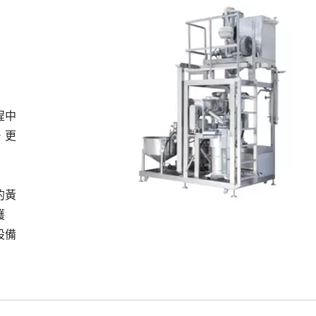
程中
，更
的黃
護
設備