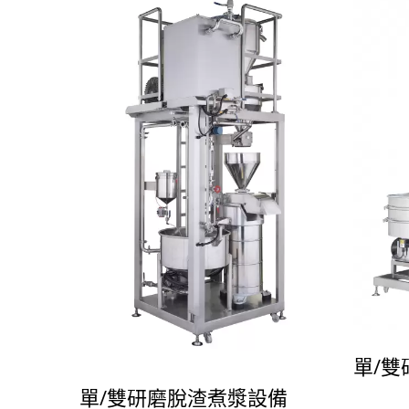
單/
單/雙研磨脫渣煮漿設備