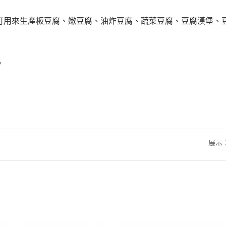
小型整廠設-豆腐傳奇
220公斤高效能豆腐
可用來生產板豆腐、嫩豆腐、油炸豆腐、蔬菜豆腐、豆腐漢堡、
。
展示