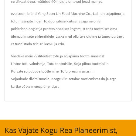
sertifikaatidega, müüdud 40 riigis ja omavad head mainet.
eversoon, bränd Yung Soon Lih Food Machine Co., Ltd., on sojapiima ja
tofu masinate liider. Toiduohutuse kaitsjana jagame oma
põhitehnoloogiat ja professionaalset kogemust tofu tootmises oma
ülemaailmsetele klientidele. Laske meil olla teie oluline ja tugev partner,
et tunnistada teie äri kasvu ja edu.
Vaadake meie kvaliteetset tofu ja sojapiima tootmismasinat
Lihtne tofu valmistaja
,
Tofu tootmisliin
,
Soja piima tootmisliin
,
Kuivate sojaubade töötlemine
,
Tofu pressimismasin
,
Sojaubade riivimismasin
,
Kõrge kiirusetaine töötlemismasin
ja ärge
kartke
võtke meiega ühendust
.
Kas Vajate Kogu Rea Planeerimist,