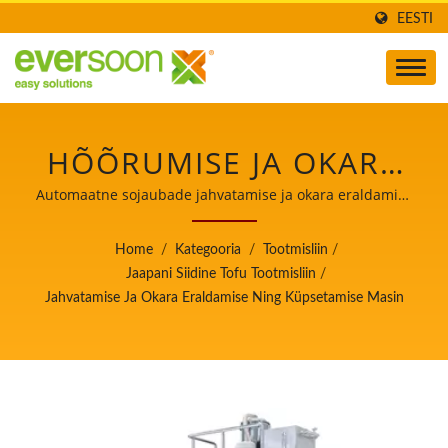
EESTI
HÕÕRUMISE JA OKARA
ERALDAMISE NING
Automaatne sojaubade jahvatamise ja okara eraldamise
ning küpsetamise masin / Automaatse tofu ja sojapiima
KEETMISE MASIN ON
valmistamise masinate juht, kelle peamine prioriteet on
Home
/
Kategooria
/
Tootmisliin
/
toiduohutus.
ÜKS MASINAID JAAPANI
Jaapani Siidine Tofu Tootmisliin
/
Jahvatamise Ja Okara Eraldamise Ning Küpsetamise Masin
SIIDTOFU
TOOTMISLIINIS. /
AUTOMAATSE TOFU JA
SOJAPIIMA