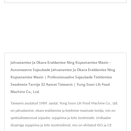
Jahvatamise Ja Okara Eraldamise Ning Küpsetamise Masin -
Automaatne Sojaubade Jahvatamise Ja Okara Eraldamise Ning
Küpsetamise Masin | Professionaalne Sojaubade Töötlemise
Seadmete Tarnija 32 Aastat Taiwanis | Yung Soon Lih Food
Machine Co., Ltd.
Taiwanis asutatud 1989. aastal, Yung Soon Lih Food Machine Co., Ltd.
on jahvatamise, okara eraldamise ja keetmise masinate tootja, mis on
spetsialiseerunud sojaube, sojapiima ja tofu tootmisele. Unikaalse
disainiga sojapiima ja tofu tootmisliinid, mis on ehitatud ISO ja CE