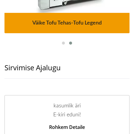
Väike Tofu Tehas-Tofu Legend
Sirvimise Ajalugu
kasumlik äri
E-kiri eduni!
Rohkem Detaile