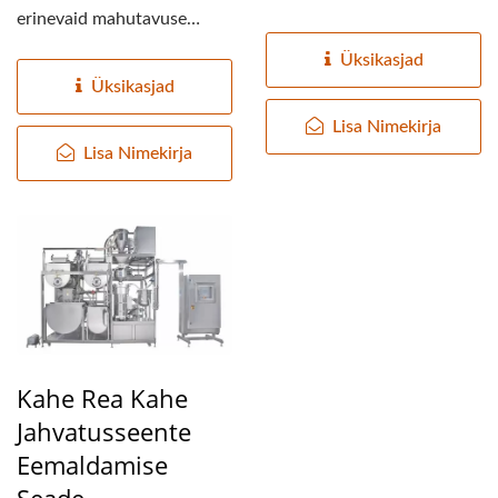
erinevaid mahutavuse
nõudeid, mahutavus on nii
nõudeid, mahutavus on nii
väike...
Üksikasjad
väike...
Üksikasjad
Lisa Nimekirja
Lisa Nimekirja
Kahe Rea Kahe
Jahvatusseente
Eemaldamise