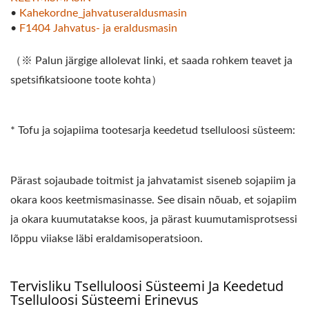
•
Kahekordne_jahvatuseraldusmasin
•
F1404 Jahvatus- ja eraldusmasin
（※ Palun järgige allolevat linki, et saada rohkem teavet ja
spetsifikatsioone toote kohta）
* Tofu ja sojapiima tootesarja keedetud tselluloosi süsteem:
Pärast sojaubade toitmist ja jahvatamist siseneb sojapiim ja
okara koos keetmismasinasse. See disain nõuab, et sojapiim
ja okara kuumutatakse koos, ja pärast kuumutamisprotsessi
lõppu viiakse läbi eraldamisoperatsioon.
Tervisliku Tselluloosi Süsteemi Ja Keedetud
Tselluloosi Süsteemi Erinevus