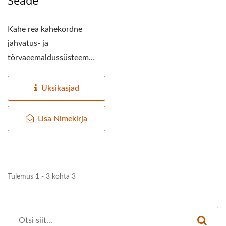
Seade
Kahe rea kahekordne
jahvatus- ja
tõrvaeemaldussüsteem
sisaldab nelja jahvatus- ja
tõrvaeemaldusmasinat,...
Üksikasjad
Lisa Nimekirja
Tulemus 1 - 3 kohta 3