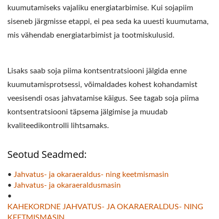
kuumutamiseks vajaliku energiatarbimise. Kui sojapiim
siseneb järgmisse etappi, ei pea seda ka uuesti kuumutama,
mis vähendab energiatarbimist ja tootmiskulusid.
Lisaks saab soja piima kontsentratsiooni jälgida enne
kuumutamisprotsessi, võimaldades kohest kohandamist
veesisendi osas jahvatamise käigus. See tagab soja piima
kontsentratsiooni täpsema jälgimise ja muudab
kvaliteedikontrolli lihtsamaks.
Seotud Seadmed:
•
Jahvatus- ja okaraeraldus- ning keetmismasin
•
Jahvatus- ja okaraeraldusmasin
•
KAHEKORDNE JAHVATUS- JA OKARAERALDUS- NING
KEETMISMASIN