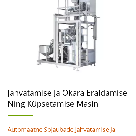
VALMISTAMISE
MASINATE JUHT, KELLE
PEAMINE PRIORITEET
ON TOIDUOHUTUS.
Jahvatamise Ja Okara Eraldamise
Ning Küpsetamise Masin
Automaatne Sojaubade Jahvatamise Ja