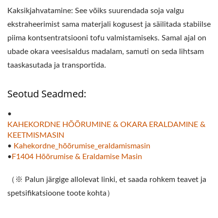
Kaksikjahvatamine: See võiks suurendada soja valgu
ekstraheerimist sama materjali kogusest ja säilitada stabiilse
piima kontsentratsiooni tofu valmistamiseks. Samal ajal on
ubade okara veesisaldus madalam, samuti on seda lihtsam
taaskasutada ja transportida.
Seotud Seadmed:
•
KAHEKORDNE HÕÕRUMINE & OKARA ERALDAMINE &
KEETMISMASIN
•
Kahekordne_hõõrumise_eraldamismasin
•
F1404 Hõõrumise & Eraldamise Masin
（※ Palun järgige allolevat linki, et saada rohkem teavet ja
spetsifikatsioone toote kohta）