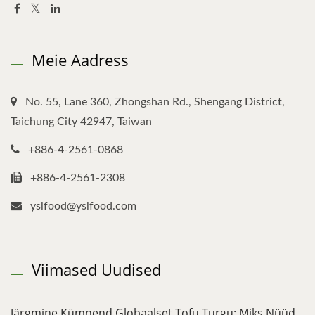
Meie Aadress
No. 55, Lane 360, Zhongshan Rd., Shengang District,
Taichung City 42947, Taiwan
+886-4-2561-0868
+886-4-2561-2308
yslfood@yslfood.com
Viimased Uudised
Järgmine Kümnend Globaalset Tofu Turgu: Miks Nüüd...