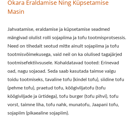
Okara Eraldamise Ning Küpsetamise
Masin
Jahvatamise, eraldamise ja küpsetamise seadmed
mängivad olulist rolli sojapiima ja tofu tootmisprotsessis.
Need on tihedalt seotud mitte ainult sojapiima ja tofu
tootmisvõimekusega, vaid neil on ka olulised tagajärjed
tootmisefektiivsusele. Kohaldatavad tooted: Erinevad
oad, nagu sojaoad. Seda saab kasutada taimse valgu
toidu tootmiseks, tavaline tofu (kindel tofu), siidine tofu
(pehme tofu), praetud tofu, köögiviljatofu (tofu
köögiviljade ja ürtidega), tofu burger (tofu pihvi), tofu
vorst, taimne liha, tofu nahk, munatofu, Jaapani tofu,
sojapiim (pikaealine sojapiim).