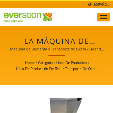
ESPAÑOL
LA MÁQUINA DE
DESCARGA Y
Máquina de Descarga y Transporte de Okara / Líder de
la maquinaria automática para la fabricación de tofu y
TRANSPORTE DE
leche de soya con máxima prioridad en la seguridad
Home
/
Categoría
/
Línea De Productos
/
alimentaria.
OKARA ES UNA DE LAS
Línea De Producción De Tofu
/
Transporte De Okara
MÁQUINAS EN LA
LÍNEA DE PRODUCCIÓN
DE TOFU. / LÍDER DE LA
MAQUINARIA