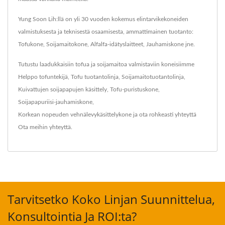
Yung Soon Lih:llä on yli 30 vuoden kokemus elintarvikekoneiden
valmistuksesta ja teknisestä osaamisesta, ammattimainen tuotanto:
Tofukone, Soijamaitokone, Alfalfa-idätyslaitteet, Jauhamiskone jne.
Tutustu laadukkaisiin tofua ja soijamaitoa valmistaviin koneisiimme
Helppo tofuntekijä
,
Tofu tuotantolinja
,
Soijamaitotuotantolinja
,
Kuivattujen soijapapujen käsittely
,
Tofu-puristuskone
,
Soijapapuriisi-jauhamiskone
,
Korkean nopeuden vehnälevykäsittelykone
ja ota rohkeasti yhteyttä
Ota meihin yhteyttä
.
Tarvitsetko Koko Linjan Suunnittelua,
Konsultointia Ja ROI:ta?