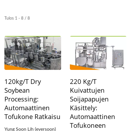
SOON LIH FOOD
MACHINE CO., LTD.
Tulos 1 - 8 / 8
120kg/t Dry
220 Kg/t
Soybean
Kuivattujen
Processing:
Soijapapujen
Automaattinen
Käsittely:
Tofukone Ratkaisu
Automaattinen
Tofukoneen
Yung Soon Lih (eversoon)