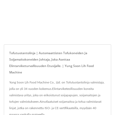
Tofutuotantolinja | Automaattisten Tofukoneiden Ja
Soijamaitokoneiden Johtaja, Joka Asettaa
Elintarviketurvallisuuden Etusijalle. | Yung Soon Lih Food
Machine
Yung Soon Lih Food Machine Co., Ltd. on Tofutuotantolinja valmistaja,
jolla on yli 34 vuoden kokemus.Elintarviketeollisuuden koneita
valmistava yritys, joka on erikoistunut soijapapujen, soijamaitojen ja
tofujen valmistukseen.Ainutlaatuiset soijamaitoa ja tofua valmistavat
linjat, jotka on rakennettu ISO- ja CE-sertifikaateilla, myydään 40
maassa vankalla maineella.