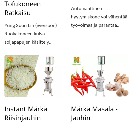
Tofukoneen
Automaattinen
Ratkaisu
hyytymiskone voi vähentää
työvoimaa ja parantaa
Yung Soon Lih (eversoon)
tofutuotantolinjan
Ruokakoneen kuiva
tehokkuutta....
soijapapujen käsittely
tarjoaa
huipputeknologisen...
Instant Märkä
Märkä Masala -
Riisinjauhin
Jauhin