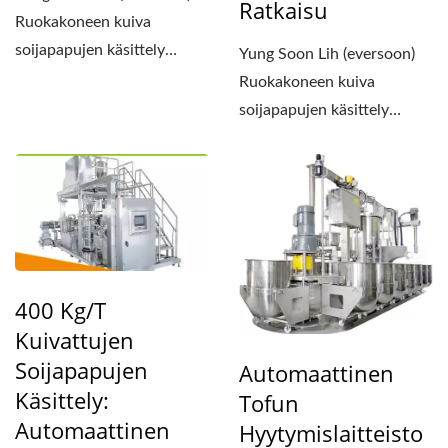
Ratkaisu
Ruokakoneen kuiva
soijapapujen käsittely
Yung Soon Lih (eversoon)
tarjoaa
Ruokakoneen kuiva
huipputeknologisen...
soijapapujen käsittely
tarjoaa
huipputeknologisen...
400 Kg/t
Kuivattujen
Soijapapujen
Automaattinen
Käsittely:
Tofun
Automaattinen
Hyytymislaitteisto