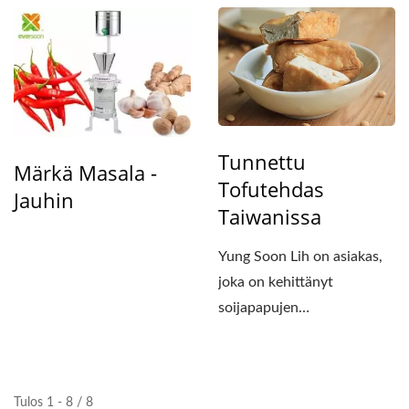
Tunnettu
Märkä Masala -
Tofutehdas
Jauhin
Taiwanissa
Yung Soon Lih on asiakas,
joka on kehittänyt
soijapapujen
käsittelyliiketoimintaansa
noin...
Tulos 1 - 8 / 8