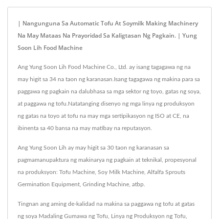
MACHINE CO., LTD.
| Nangunguna Sa Automatic Tofu At Soymilk Making Machinery
Na May Mataas Na Prayoridad Sa Kaligtasan Ng Pagkain. | Yung
Soon Lih Food Machine
Ang Yung Soon Lih Food Machine Co., Ltd. ay isang tagagawa ng na
may higit sa 34 na taon ng karanasan.Isang tagagawa ng makina para sa
paggawa ng pagkain na dalubhasa sa mga sektor ng toyo, gatas ng soya,
at paggawa ng tofu.Natatanging disenyo ng mga linya ng produksyon
ng gatas na toyo at tofu na may mga sertipikasyon ng ISO at CE, na
ibinenta sa 40 bansa na may matibay na reputasyon.
Ang Yung Soon Lih ay may higit sa 30 taon ng karanasan sa
pagmamanupaktura ng makinarya ng pagkain at teknikal, propesyonal
na produksyon: Tofu Machine, Soy Milk Machine, Alfalfa Sprouts
Germination Equipment, Grinding Machine, atbp.
Tingnan ang aming de-kalidad na makina sa paggawa ng tofu at gatas
ng soya
Madaling Gumawa ng Tofu
,
Linya ng Produksyon ng Tofu
,