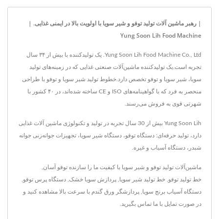
| رهبر ماشین آلات تولید توفو و شیر سویا با اولویت بالا در ایمنی غذایی. |
Yung Soon Lih Food Machine
Yung Soon Lih Food Machine Co., Ltd. یک تولیدکننده با بیش از ۳۴ سال
تجربه است.یک تولیدکننده ماشین‌آلات صنعتی غذایی که در زمینه‌های تولید
سویا، شیر سویا و توفو تخصص دارد.خطوط تولید شیر سویا و توفو با طراحی
منحصر به فرد که با گواهینامه‌های ISO و CE ساخته شده‌اند، در ۴۰ کشور با
شهرتی قوی به فروش می‌رسند.
Yung Soon Lih بیش از 30 سال تجربه در تولید و تکنولوژی ماشین آلات غذایی
دارد، تولید حرفه‌ای: دستگاه توفو، دستگاه شیر سویا، تجهیزات جوانه‌زنی جوانه
شبدر، دستگاه آسیاب و غیره.
ماشین‌آلات تولید توفو و شیر سویا با کیفیت ما را
سازنده توفو آسان
,
خط تولید توفو
,
خط تولید شیر سویا
,
پردازش سویا خشک
,
دستگاه پرس توفو
,
دستگاه آسیاب برنج سویا
,
پردازشگر ورق گندم با سرعت بالا
مشاهده کنید و
در صورت تمایل
با ما تماس بگیرید
.