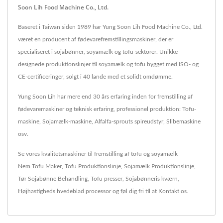
Soon Lih Food Machine Co., Ltd.
Baseret i Taiwan siden 1989 har Yung Soon Lih Food Machine Co., Ltd.
været en producent af fødevarefremstillingsmaskiner, der er
specialiseret i sojabønner, soyamælk og tofu-sektorer. Unikke
designede produktionslinjer til soyamælk og tofu bygget med ISO- og
CE-certificeringer, solgt i 40 lande med et solidt omdømme.
Yung Soon Lih har mere end 30 års erfaring inden for fremstilling af
fødevaremaskiner og teknisk erfaring, professionel produktion: Tofu-
maskine, Sojamælk-maskine, Alfalfa-sprouts spireudstyr, Slibemaskine
osv.
Se vores kvalitetsmaskiner til fremstilling af tofu og soyamælk
Nem Tofu Maker
,
Tofu Produktionslinje
,
Sojamælk Produktionslinje
,
Tør Sojabønne Behandling
,
Tofu presser
,
Sojabønneris kværn
,
Højhastigheds hvedeblad processor
og føl dig fri til at
Kontakt os
.