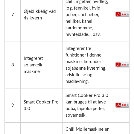
chili, ingefær, hvidløg,
løg, fennikel, hvid
Øjeblikkelig våd
7
peber, sort peber,
ris kværn
nelliker, kanel,
kardemomme,
mynteblade… osv.
Integrerer tre
funktioner i denne
Integreret
maskine, herunder
8
sojamælk
sojabønne kværning,
maskine
adskillelse og
madlavning.
Smart Cooker Pro 3.0
Smart Cooker Pro
kan bruges til at lave
9
3.0
boba, tapioka perler,
soyamælk.
Chili Møllemaskine er