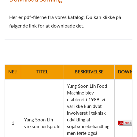
Her er pdf-filerne fra vores katalog. Du kan klikke på
følgende link for at downloade det.
NEJ.
TITEL
BESKRIVELSE
DOWNL
Yung Soon Lih Food
Machine blev
etableret i 1989, vi
var ikke kun dybt
involveret i teknisk
Yung Soon Lih
udvikling af
1
virksomhedsprofil
sojabønnebehandling,
men førte også