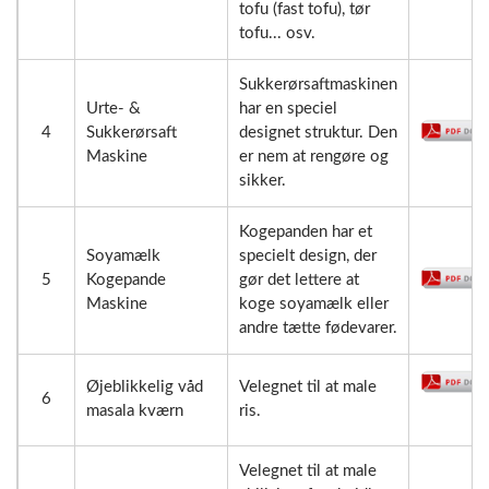
tofu (fast tofu), tør
tofu... osv.
Sukkerørsaftmaskinen
Urte- &
har en speciel
4
Sukkerørsaft
designet struktur. Den
Maskine
er nem at rengøre og
sikker.
Kogepanden har et
Soyamælk
specielt design, der
5
Kogepande
gør det lettere at
Maskine
koge soyamælk eller
andre tætte fødevarer.
Øjeblikkelig våd
Velegnet til at male
6
masala kværn
ris.
Velegnet til at male