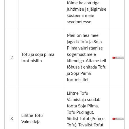
tõime ka arvutiga
juhtimise ja jälgimise
süsteemi meie
seadmetesse.
Meil on hea meel
jagada Tofu ja Soja
Piima valmistamise
Tofu ja soja piima
kogemust meie
2
tootmisliin
kliendiga. Aitame teil
tõhusalt ehitada Tofu
ja Soja Piima
tootmisliini.
Lihtne Tofu
Valmistaja suudab
toota Soja Piima,
Tofu Pudingut,
Lihtne Tofu
3
Siidist Tofut (Pehme
Valmistaja
Tofu), Tavalist Tofut