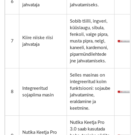
6
jahvataja
jahvatamiseks.
Sobib tšilli, ingveri,
küüslaugu, sibula,
fenkoli, valge pipra,
Kiire niiske riisi
7
musta pipra, nelgi,
jahvataja
kaneeli, kardemoni,
piparmündilehtede
jne jahvatamiseks.
Selles masinas on
integreeritud kolm
Integreeritud
funktsiooni: sojaube
8
sojapiima masin
jahvatamine,
eraldamine ja
keetmine.
Nutika Keetja Pro
3.0 saab kasutada
Nutika Keetja Pro