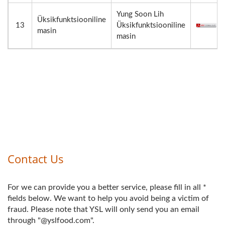
Yung Soon Lih
Üksikfunktsiooniline
13
Üksikfunktsiooniline
masin
masin