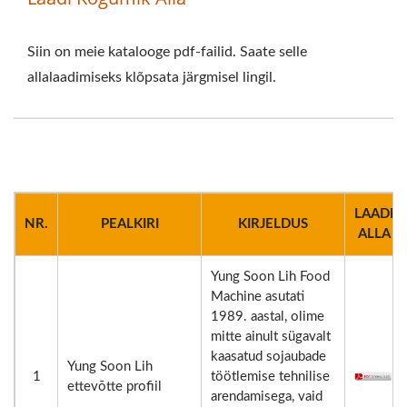
Siin on meie katalooge pdf-failid. Saate selle
allalaadimiseks klõpsata järgmisel lingil.
LAADI
NR.
PEALKIRI
KIRJELDUS
ALLA
Yung Soon Lih Food
Machine asutati
1989. aastal, olime
mitte ainult sügavalt
kaasatud sojaubade
Yung Soon Lih
1
töötlemise tehnilise
ettevõtte profiil
arendamisega, vaid