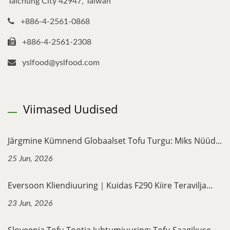
Taichung City 42947, Taiwan
+886-4-2561-0868
+886-4-2561-2308
yslfood@yslfood.com
Viimased Uudised
Järgmine Kümnend Globaalset Tofu Turgu: Miks Nüüd...
25 Jun, 2026
Eversoon Kliendiuuring｜Kuidas F290 Kiire Teravilja...
23 Jun, 2026