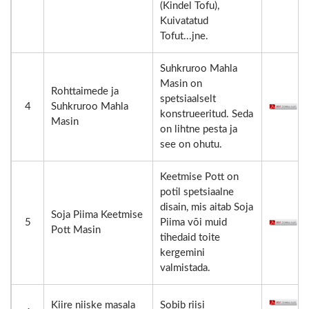
(Kindel Tofu),
Kuivatatud
Tofut...jne.
Suhkruroo Mahla
Masin on
Rohttaimede ja
spetsiaalselt
4
Suhkruroo Mahla
konstrueeritud. Seda
Masin
on lihtne pesta ja
see on ohutu.
Keetmise Pott on
potil spetsiaalne
disain, mis aitab Soja
Soja Piima Keetmise
5
Piima või muid
Pott Masin
tihedaid toite
kergemini
valmistada.
Kiire niiske masala
Sobib riisi