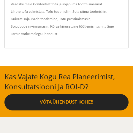
Vaadake meie kvaliteetset tofu ja sojapiima tootmismasinat
Lihtne tofu valmistaja
,
Tofu tootmisliin
,
Soja piima tootmisliin
,
Kuivate sojaubade töötlemine
,
Tofu pressimismasin
,
Sojaubade riivimismasin
,
Kõrge kiirusetaine töötlemismasin
ja ärge
kartke
võtke meiega ühendust
.
Kas Vajate Kogu Rea Planeerimist,
Konsultatsiooni Ja ROI-D?
VÕTA ÜHENDUST KOHE!!