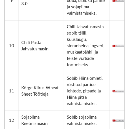
9
boba, tapioka pärlite
3.0
ja sojapiima
valmistamiseks.
Chili Jahvatusmasin
sobib tšilli,
küüslaugu,
Chili Pasta
10
sidrunheina, ingveri,
Jahvatusmasin
muskaatpähkli ja
teiste vürtside
tootmiseks.
Sobib Hiina omleti,
röstitud partide
Kõrge Kiirus Wheat
11
lehtede, pitsade ja
Sheet Töötleja
Hiina pitsa
valmistamiseks.
Sojapiima
Sobib sojapiima
12
Keetmismasin
valmistamiseks.