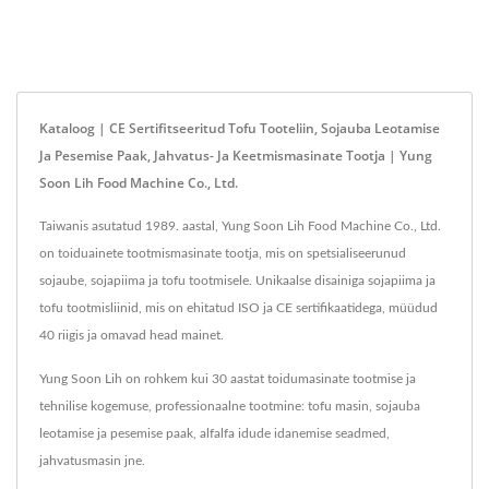
Kataloog | CE Sertifitseeritud Tofu Tooteliin, Sojauba Leotamise
Ja Pesemise Paak, Jahvatus- Ja Keetmismasinate Tootja | Yung
Soon Lih Food Machine Co., Ltd.
Taiwanis asutatud 1989. aastal, Yung Soon Lih Food Machine Co., Ltd.
on toiduainete tootmismasinate tootja, mis on spetsialiseerunud
sojaube, sojapiima ja tofu tootmisele. Unikaalse disainiga sojapiima ja
tofu tootmisliinid, mis on ehitatud ISO ja CE sertifikaatidega, müüdud
40 riigis ja omavad head mainet.
Yung Soon Lih on rohkem kui 30 aastat toidumasinate tootmise ja
tehnilise kogemuse, professionaalne tootmine: tofu masin, sojauba
leotamise ja pesemise paak, alfalfa idude idanemise seadmed,
jahvatusmasin jne.