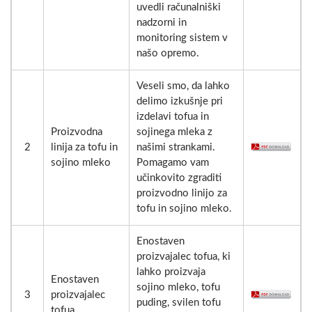
uvedli računalniški
nadzorni in
monitoring sistem v
našo opremo.
Veseli smo, da lahko
delimo izkušnje pri
izdelavi tofua in
Proizvodna
sojinega mleka z
2
linija za tofu in
našimi strankami.
sojino mleko
Pomagamo vam
učinkovito zgraditi
proizvodno linijo za
tofu in sojino mleko.
Enostaven
proizvajalec tofua, ki
lahko proizvaja
Enostaven
sojino mleko, tofu
3
proizvajalec
puding, svilen tofu
tofua