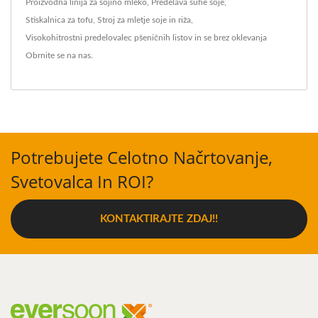
Proizvodna linija za sojino mleko
,
Predelava suhe soje
,
Stiskalnica za tofu
,
Stroj za mletje soje in riža
,
Visokohitrostni predelovalec pšeničnih listov
in se brez oklevanja
Obrnite se na nas
.
Potrebujete Celotno Načrtovanje,
Svetovalca In ROI?
KONTAKTIRAJTE ZDAJ!!