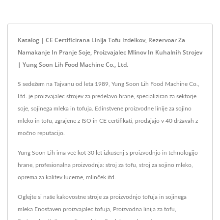
Katalog | CE Certificirana Linija Tofu Izdelkov, Rezervoar Za
Namakanje In Pranje Soje, Proizvajalec Mlinov In Kuhalnih Strojev
| Yung Soon Lih Food Machine Co., Ltd.
S sedežem na Tajvanu od leta 1989, Yung Soon Lih Food Machine Co.,
Ltd. je proizvajalec strojev za predelavo hrane, specializiran za sektorje
soje, sojinega mleka in tofuja. Edinstvene proizvodne linije za sojino
mleko in tofu, zgrajene z ISO in CE certifikati, prodajajo v 40 državah z
močno reputacijo.
Yung Soon Lih ima več kot 30 let izkušenj s proizvodnjo in tehnologijo
hrane, profesionalna proizvodnja: stroj za tofu, stroj za sojino mleko,
oprema za kalitev lucerne, mlinček itd.
Oglejte si naše kakovostne stroje za proizvodnjo tofuja in sojinega
mleka
Enostaven proizvajalec tofuja
,
Proizvodna linija za tofu
,