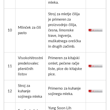
mleka.
Stroj za mletje čilija
je primeren za
proizvodnjo čilija,
Mlinček za čili
10
česna, limonske
pasto
trave, ingverja,
muškatnega oreščka
in drugih začimb.
Visokohitrostni
Primeren za kitajski
predelovalec
omlet, pečene račje
11
pšeničnih
liste, pice do kitajske
listov
pice.
Stroj za
Primerno za kuhanje
12
kuhanje
sojinega mleka.
sojinega mleka
Yung Soon Lih