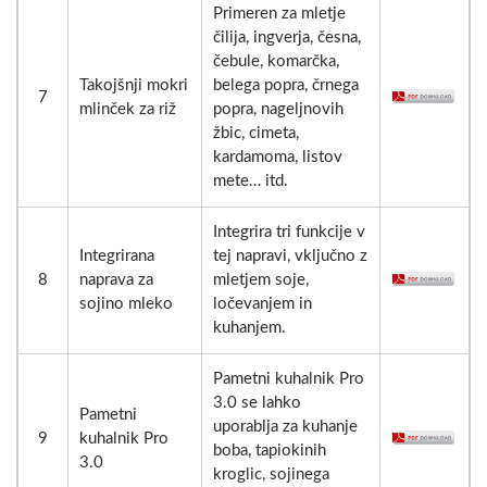
Primeren za mletje
čilija, ingverja, česna,
čebule, komarčka,
Takojšnji mokri
belega popra, črnega
7
mlinček za riž
popra, nageljnovih
žbic, cimeta,
kardamoma, listov
mete… itd.
Integrira tri funkcije v
Integrirana
tej napravi, vključno z
8
naprava za
mletjem soje,
sojino mleko
ločevanjem in
kuhanjem.
Pametni kuhalnik Pro
3.0 se lahko
Pametni
uporablja za kuhanje
9
kuhalnik Pro
boba, tapiokinih
3.0
kroglic, sojinega