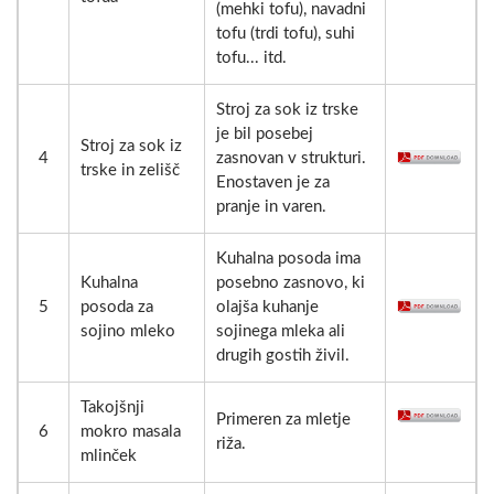
(mehki tofu), navadni
tofu (trdi tofu), suhi
tofu... itd.
Stroj za sok iz trske
je bil posebej
Stroj za sok iz
4
zasnovan v strukturi.
trske in zelišč
Enostaven je za
pranje in varen.
Kuhalna posoda ima
Kuhalna
posebno zasnovo, ki
5
posoda za
olajša kuhanje
sojino mleko
sojinega mleka ali
drugih gostih živil.
Takojšnji
Primeren za mletje
6
mokro masala
riža.
mlinček