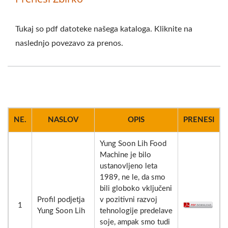
Tukaj so pdf datoteke našega kataloga. Kliknite na
naslednjo povezavo za prenos.
NE.
NASLOV
OPIS
PRENESI
Yung Soon Lih Food
Machine je bilo
ustanovljeno leta
1989, ne le, da smo
bili globoko vključeni
Profil podjetja
v pozitivni razvoj
1
Yung Soon Lih
tehnologije predelave
soje, ampak smo tudi