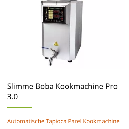
KOOKMACHINE /
LEIDER VAN DE
AUTOMATISCHE TOFU-
EN
SOJAMELKMACHINES
MET DE HOOGSTE
PRIORITEIT VOOR
Slimme Boba Kookmachine Pro
VOEDSELVEILIGHEID.
3.0
Automatische Tapioca Parel Kookmachine