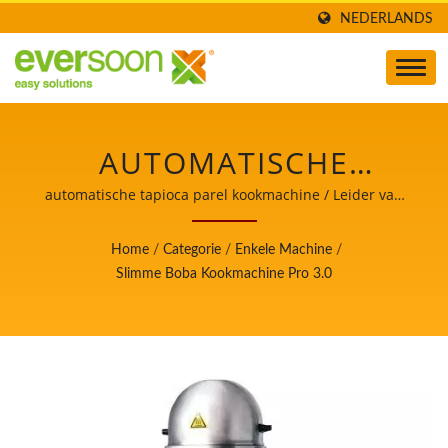
NEDERLANDS
AUTOMATISCHE
TAPIOCA PAREL
automatische tapioca parel kookmachine / Leider van
de Automatische Tofu- en Sojamelkmachines met de
KOOKMACHINE, BOBA
hoogste prioriteit voor voedselveiligheid.
Home
/
Categorie
/
Enkele Machine
/
KOOKMACHINE, BOBA
Slimme Boba Kookmachine Pro 3.0
KOOKMACHINE,
SLIMME
KOOKMACHINE,
BUBBLE TEA