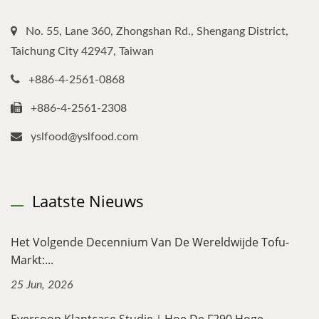
No. 55, Lane 360, Zhongshan Rd., Shengang District,
Taichung City 42947, Taiwan
+886-4-2561-0868
+886-4-2561-2308
yslfood@yslfood.com
Laatste Nieuws
Het Volgende Decennium Van De Wereldwijde Tofu-
Markt:...
25 Jun, 2026
Eversoon Klantcase Studie｜Hoe De F290 Hoge