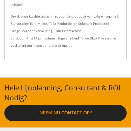
getuigen.
Bekijk onze kwaliteitsmachines voor de productie van tofu en sojamelk
Eenvoudige Tofu Maker
,
Tofu Productielijn
,
Sojamelk Productielijn
,
Droge Sojaboonverwerking
,
Tofu Persmachine
,
Sojaboon Rijst Maalmachine
,
Hoge Snelheid Tarwe Blad Processor
en
voel je vrij om
Neem contact met ons op
.
Hele Lijnplanning, Consultant & ROI
Nodig?
NEEM NU CONTACT OP!!