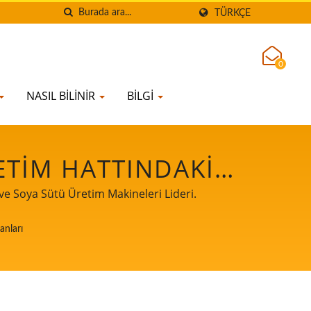
TÜRKÇE
0
NASIL BILINIR
BILGI
ETIM HATTINDAKI
ĞINDE ÖNCELIK
e Soya Sütü Üretim Makineleri Lideri.
RETIM MAKINELERI
anları