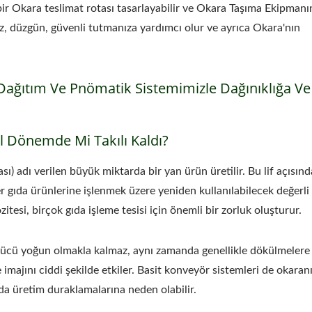
bir Okara teslimat rotası tasarlayabilir ve Okara Taşıma Ekipmanı
iz, düzgün, güvenli tutmanıza yardımcı olur ve ayrıca Okara'nın
ağıtım Ve Pnömatik Sistemimizle Dağınıklığa Ve 
l Dönemde Mi Takılı Kaldı?
sı) adı verilen büyük miktarda bir yan ürün üretilir. Bu lif açısın
 gıda ürünlerine işlenmek üzere yeniden kullanılabilecek değerli 
tesi, birçok gıda işleme tesisi için önemli bir zorluk oluşturur.
gücü yoğun olmakla kalmaz, aynı zamanda genellikle dökülmelere v
 imajını ciddi şekilde etkiler. Basit konveyör sistemleri de okaran
da üretim duraklamalarına neden olabilir.