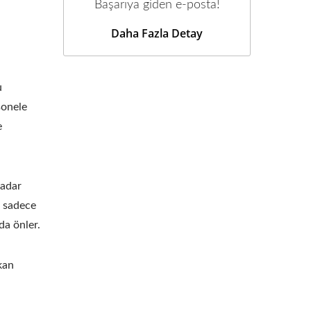
Başarıya giden e-posta!
Daha Fazla Detay
u
sonele
e
kadar
u sadece
da önler.
kan
n