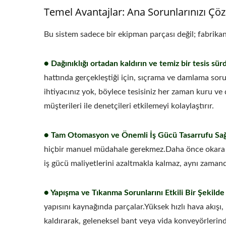
Temel Avantajlar: Ana Sorunlarınızı Çö
Bu sistem sadece bir ekipman parçası değil; fabrikanı
● Dağınıklığı ortadan kaldırın ve temiz bir tesis sür
hattında gerçekleştiği için, sıçrama ve damlama sor
ihtiyacınız yok, böylece tesisiniz her zaman kuru ve d
müşterileri ile denetçileri etkilemeyi kolaylaştırır.
● Tam Otomasyon ve Önemli İş Gücü Tasarrufu Sağ
hiçbir manuel müdahale gerekmez.Daha önce okara ile
iş gücü maliyetlerini azaltmakla kalmaz, aynı zamanda
● Yapışma ve Tıkanma Sorunlarını Etkili Bir Şekilde
yapısını kaynağında parçalar.Yüksek hızlı hava akış
kaldırarak, geleneksel bant veya vida konveyörlerin