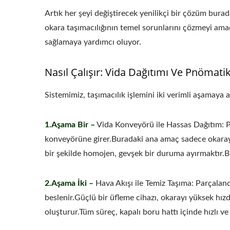
Artık her şeyi değiştirecek yenilikçi bir çözüm bur
okara taşımacılığının temel sorunlarını çözmeyi amaç
sağlamaya yardımcı oluyor.
220kg Kuru Fasulye Otomatik
Küçük
Nasıl Çalışır: Vida Dağıtımı Ve Pnöm
Tofu Üretim Hattı
Sistemimiz, taşımacılık işlemini iki verimli aşamaya ay
1.Aşama Bir –
Vida Konveyörü ile Hassas Dağıtım: Pre
konveyörüne girer.Buradaki ana amaç sadece okarayı 
bir şekilde homojen, gevşek bir duruma ayırmaktır.B
2.Aşama İki –
Hava Akışı ile Temiz Taşıma: Parçaland
beslenir.Güçlü bir üfleme cihazı, okarayı yüksek hızd
oluşturur.Tüm süreç, kapalı boru hattı içinde hızlı ve