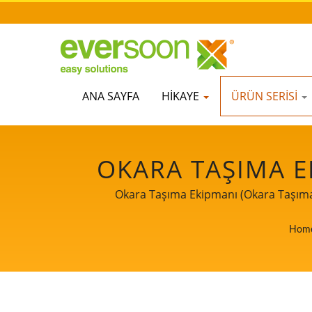
ANA SAYFA
HIKAYE
ÜRÜN SERISI
OKARA TAŞIMA E
MAKINELERDEN
Okara Taşıma Ekipmanı (Okara Taşıma 
TAŞIYAN OTOMATI
Hom