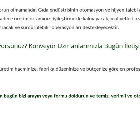
 sorun olmamalıdır. Gıda endüstrisinin otomasyon ve hijyen talebi
dece üretim ortamınızı iyileştirmekle kalmayacak, maliyetleri az
tıracak ve sürdürülebilir operasyonları destekleyecektir.
yorsunuz? Konveyör Uzmanlarımızla Bugün İletiş
retim hacminize, fabrika düzeninize ve bütçenize göre en profe
için bugün bizi arayın veya formu doldurun ve temiz, verimli ve o