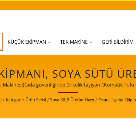
KÜÇÜK EKIPMAN
TEK MAKINE
GERI BILDIRIM
KIPMANI, SOYA SÜTÜ ÜR
 BIRIDIR.GIDA GÜVENLI
Makinesi)Gıda güvenliğinde öncelik taşıyan Otomatik Tofu v
K TOFU VE SOYA SÜTÜ Ü
e
/
Kategori
/
Ürün Serisi
/
Soya Sütü Üretim Hattı
/
Okara Taşıma Ekipm
LIDERI.