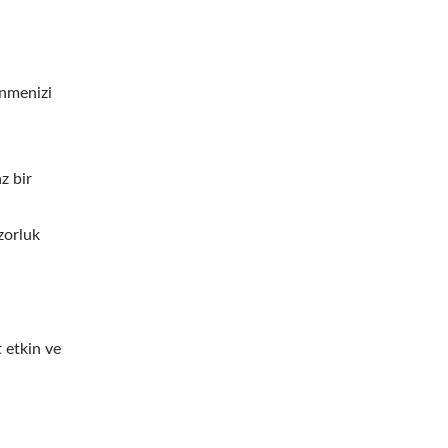
ünmenizi
z bir
zorluk
t etkin ve