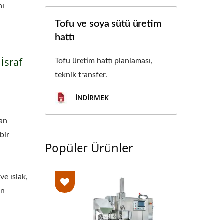
nı
Tofu ve soya sütü üretim
hattı
İsraf
Tofu üretim hattı planlaması,
teknik transfer.
İNDIRMEK
dan
bir
Popüler Ürünler
e ıslak,
ın