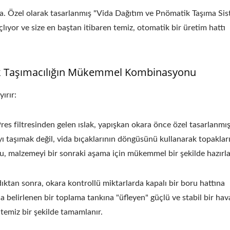
ada. Özel olarak tasarlanmış "Vida Dağıtım ve Pnömatik Taşıma Sis
lıyor ve size en baştan itibaren temiz, otomatik bir üretim hattı
 Tofu Tesisi-Tofu Legend
220kg Kuru Fasulye Oto
atik Taşımacılığın Mükemmel Kombinasyonu
Tofu Üretim Hattı
ırır:
s filtresinden gelen ıslak, yapışkan okara önce özel tasarlanmış
taşımak değil, vida bıçaklarının döngüsünü kullanarak topakları 
u, malzemeyi bir sonraki aşama için mükemmel bir şekilde hazırla
ıktan sonra, okara kontrollü miktarlarda kapalı bir boru hattına
a belirlenen bir toplama tankına "üfleyen" güçlü ve stabil bir hav
 temiz bir şekilde tamamlanır.