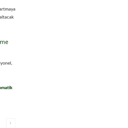
 artmaya
altacak
ime
syonel,
tomatik