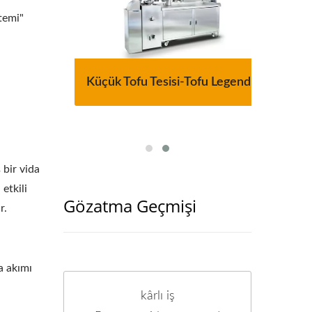
temi"
matik
Küçük Tofu Tesisi-Tofu Legend
220k
 bir vida
etkili
Gözatma Geçmişi
r.
a akımı
kârlı iş