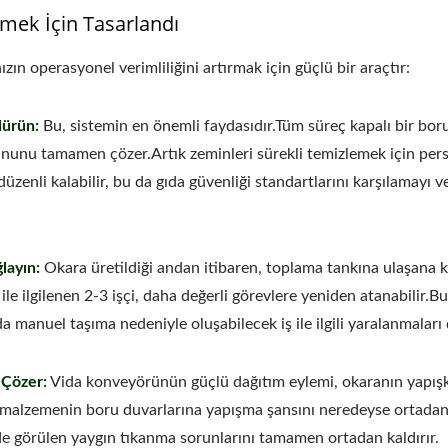
zmek İçin Tasarlandı
zın operasyonel verimliliğini artırmak için güçlü bir araçtır:
dürün:
Bu, sistemin en önemli faydasıdır.Tüm süreç kapalı bir bor
ununu tamamen çözer.Artık zeminleri sürekli temizlemek için per
üzenli kalabilir, bu da gıda güvenliği standartlarını karşılamayı v
layın:
Okara üretildiği andan itibaren, toplama tankına ulaşana 
 ilgilenen 2-3 işçi, daha değerli görevlere yeniden atanabilir.B
 manuel taşıma nedeniyle oluşabilecek iş ile ilgili yaralanmaları 
 Çözer:
Vida konveyörünün güçlü dağıtım eylemi, okaranın yapış
ı, malzemenin boru duvarlarına yapışma şansını neredeyse ortada
de görülen yaygın tıkanma sorunlarını tamamen ortadan kaldırır.