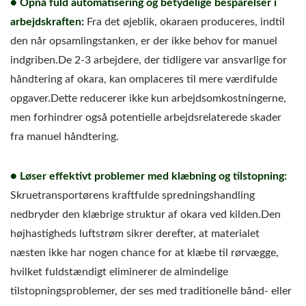
● Opnå fuld automatisering og betydelige besparelser i
arbejdskraften:
Fra det øjeblik, okaraen produceres, indtil
den når opsamlingstanken, er der ikke behov for manuel
indgriben.De 2-3 arbejdere, der tidligere var ansvarlige for
håndtering af okara, kan omplaceres til mere værdifulde
opgaver.Dette reducerer ikke kun arbejdsomkostningerne,
men forhindrer også potentielle arbejdsrelaterede skader
fra manuel håndtering.
● Løser effektivt problemer med klæbning og tilstopning:
Skruetransportørens kraftfulde spredningshandling
nedbryder den klæbrige struktur af okara ved kilden.Den
højhastigheds luftstrøm sikrer derefter, at materialet
næsten ikke har nogen chance for at klæbe til rørvægge,
hvilket fuldstændigt eliminerer de almindelige
tilstopningsproblemer, der ses med traditionelle bånd- eller