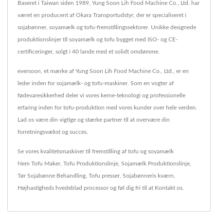
Baseret i Taiwan siden 1989, Yung Soon Lih Food Machine Co., Ltd. har
været en producent af Okara Transportudstyr, der er specialiseret i
sojabønner, soyamælk og tofu-fremstillingssektorer. Unikke designede
produktionslinjer til soyamælk og tofu bygget med ISO- og CE-
certificeringer, solgt i 40 lande med et solidt omdømme.
eversoon, et mærke af Yung Soon Lih Food Machine Co., Ltd., er en
leder inden for sojamælk- og tofu-maskiner. Som en vogter af
fødevaresikkerhed deler vi vores kerne-teknologi og professionelle
erfaring inden for tofu-produktion med vores kunder over hele verden.
Lad os være din vigtige og stærke partner til at overvære din
forretningsvækst og succes.
Se vores kvalitetsmaskiner til fremstilling af tofu og soyamælk
Nem Tofu Maker
,
Tofu Produktionslinje
,
Sojamælk Produktionslinje
,
Tør Sojabønne Behandling
,
Tofu presser
,
Sojabønneris kværn
,
Højhastigheds hvedeblad processor
og føl dig fri til at
Kontakt os
.