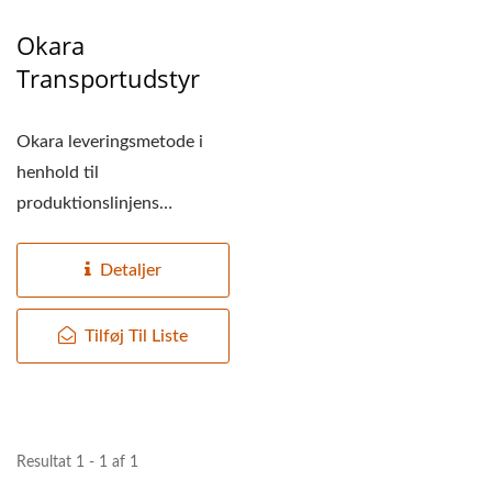
Okara
Transportudstyr
Okara leveringsmetode i
henhold til
produktionslinjens
efterspørgsel, vi tilbyder to
typer...
Detaljer
Tilføj Til Liste
Resultat 1 - 1 af 1