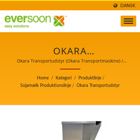
DANSK
OKARA
TRANSPORTUDSTYR ER
Okara Transportudstyr (Okara Transportmaskine) /
Leder af den automatiske tofu- og
EN AF MASKINERNE I
sojamælkefremstillingsmaskine med højeste prioritet i
Home
/
Kategori
/
Produktlinje
/
fødevaresikkerhed.
SOJAMÆLK
Sojamælk Produktionslinje
/
Okara Transportudstyr
PRODUKTIONSLINJEN. /
LEDER AF DEN
AUTOMATISKE TOFU-
OG