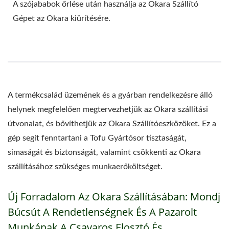
A szójababok őrlése után használja az Okara Szállító
Gépet az Okara kiürítésére.
A termékcsalád üzemének és a gyárban rendelkezésre álló
helynek megfelelően megtervezhetjük az Okara szállítási
útvonalat, és bővíthetjük az Okara Szállítóeszközöket. Ez a
gép segít fenntartani a Tofu Gyártósor tisztaságát,
simaságát és biztonságát, valamint csökkenti az Okara
szállításához szükséges munkaerőköltséget.
Új Forradalom Az Okara Szállításában: Mondj
Búcsút A Rendetlenségnek És A Pazarolt
Munkának A Csavaros Elosztó És