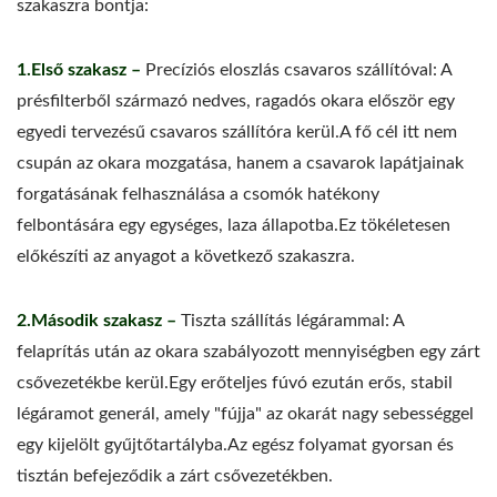
szakaszra bontja:
1.Első szakasz –
Precíziós eloszlás csavaros szállítóval: A
présfilterből származó nedves, ragadós okara először egy
egyedi tervezésű csavaros szállítóra kerül.A fő cél itt nem
csupán az okara mozgatása, hanem a csavarok lapátjainak
forgatásának felhasználása a csomók hatékony
felbontására egy egységes, laza állapotba.Ez tökéletesen
előkészíti az anyagot a következő szakaszra.
2.Második szakasz –
Tiszta szállítás légárammal: A
felaprítás után az okara szabályozott mennyiségben egy zárt
csővezetékbe kerül.Egy erőteljes fúvó ezután erős, stabil
légáramot generál, amely "fújja" az okarát nagy sebességgel
egy kijelölt gyűjtőtartályba.Az egész folyamat gyorsan és
tisztán befejeződik a zárt csővezetékben.