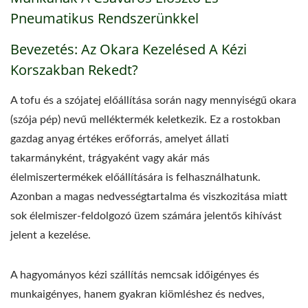
Pneumatikus Rendszerünkkel
Bevezetés: Az Okara Kezelésed A Kézi
Korszakban Rekedt?
A tofu és a szójatej előállítása során nagy mennyiségű okara
(szója pép) nevű melléktermék keletkezik. Ez a rostokban
gazdag anyag értékes erőforrás, amelyet állati
takarmányként, trágyaként vagy akár más
élelmiszertermékek előállítására is felhasználhatunk.
Azonban a magas nedvességtartalma és viszkozitása miatt
sok élelmiszer-feldolgozó üzem számára jelentős kihívást
jelent a kezelése.
A hagyományos kézi szállítás nemcsak időigényes és
munkaigényes, hanem gyakran kiömléshez és nedves,