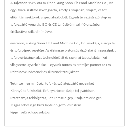
A Tajvanon 1989 óta működő Yung Soon Lih Food Machine Co., Ltd.
egy Okara szállítóeszköz gyártó, amely a szójabab, szójatej és tofu
előállítási szektorokra specializálódott. Egyedi tervezésű szójatej- és
tofu-gyártó vonalak, ISO és CE tanúsítvánnyal, 40 országban
értékesítve, szilárd hírnévvel.
eversoon, a Yung Soon Lih Food Machine Co., Ltd. márkája, a szója tej
és tofu gépek vezetője. Az élelmiszerbiztonság őrzőjeként megosztjuk a
tofu gyártásának alaptechnológiáját és szakmai tapasztalatainkat
világszerte ügyfeleinkkel. Legyünk fontos és erőteljes partner az Ön
üzleti növekedésének és sikerének tanújaként.
Tekintse meg minőségi tofu- és szójatejgyártó gépeinket
Könnyű tofu készítő
,
Tofu gyártósor
,
Szója tej gyártósor
,
Száraz szója feldolgozás
,
Tofu préselő gép
,
Szója rizs őrlő gép
,
Magas sebességű búza lapfeldolgozó
, és bátran
lépjen velünk kapcsolatba
.