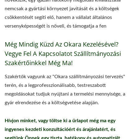
növekszik, egy igazán hatékony megoldás kiválasztása
nemcsak a gyártási környezet javítását és a költségek
csökkentését segíti elő, hanem a vállalat általános
versenyképességét is növeli, és támogatja a fen
Még Mindig Küzd Az Okara Kezelésével?
Vegye Fel A Kapcsolatot Szállítmányozási
Szakértőinkkel Még Ma!
Szakértők vagyunk az "Okara szállítmányozási tervezés"
terén, és a legprofesszionálisabb, testreszabott
megoldásokat tudjuk nyújtani a termelési mennyisége, a
gyár elrendezése és a költségvetése alapján.
Hívjon minket, vagy töltse ki a űrlapot még ma egy
ingyenes kezdeti konzultációért és árajánlatért, és
segítünk Önnek egy tiszta, hatékony és automatizált