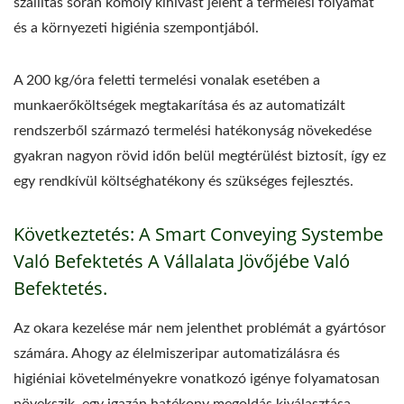
szállítás során komoly kihívást jelent a termelési folyamat
és a környezeti higiénia szempontjából.
A 200 kg/óra feletti termelési vonalak esetében a
munkaerőköltségek megtakarítása és az automatizált
rendszerből származó termelési hatékonyság növekedése
gyakran nagyon rövid időn belül megtérülést biztosít, így ez
egy rendkívül költséghatékony és szükséges fejlesztés.
Következtetés: A Smart Conveying Systembe
Való Befektetés A Vállalata Jövőjébe Való
Befektetés.
Az okara kezelése már nem jelenthet problémát a gyártósor
számára. Ahogy az élelmiszeripar automatizálásra és
higiéniai követelményekre vonatkozó igénye folyamatosan