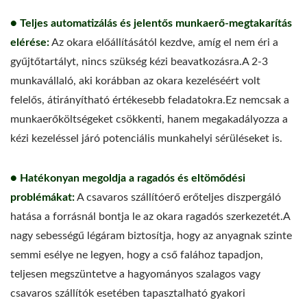
● Teljes automatizálás és jelentős munkaerő-megtakarítás
elérése:
Az okara előállításától kezdve, amíg el nem éri a
gyűjtőtartályt, nincs szükség kézi beavatkozásra.A 2-3
munkavállaló, aki korábban az okara kezeléséért volt
felelős, átirányítható értékesebb feladatokra.Ez nemcsak a
munkaerőköltségeket csökkenti, hanem megakadályozza a
kézi kezeléssel járó potenciális munkahelyi sérüléseket is.
● Hatékonyan megoldja a ragadós és eltömődési
problémákat:
A csavaros szállítóerő erőteljes diszpergáló
hatása a forrásnál bontja le az okara ragadós szerkezetét.A
nagy sebességű légáram biztosítja, hogy az anyagnak szinte
semmi esélye ne legyen, hogy a cső falához tapadjon,
teljesen megszüntetve a hagyományos szalagos vagy
csavaros szállítók esetében tapasztalható gyakori