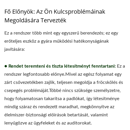
Fő Előnyök: Az Ön Kulcsproblémáinak
Megoldására Tervezték
Ez a rendszer több mint egy egyszerű berendezés; ez egy
erőteljes eszköz a gyára működési hatékonyságának
javítására:
● Rendet teremteni és tiszta létesítményt fenntartani:
Ez a
rendszer legfontosabb előnye.Mivel az egész folyamat egy
zárt csővezetékben zajlik, teljesen megoldja a fröcskölés és
csepegés problémáját.Többé nincs szüksége személyzetre,
hogy folyamatosan takarítsa a padlókat, így létesítménye
mindig száraz és rendezett maradhat, megkönnyítve az
élelmiszer-biztonsági előírások betartását, valamint
lenyűgözve az ügyfeleket és az auditorokat.