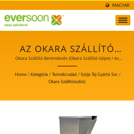
MAGYAR
AZ OKARA SZÁLLÍTÓ
BERENDEZÉS AZ EGYIK
Okara Szállító Berendezés (Okara Szállító Gépe) / Az
automatikus tofu- és szójatejgyártó gépek vezetője, aki a
GÉP A SZÓJATEJ
élelmiszerbiztonságot helyezi előtérbe.
Home
/
Kategória
/
Termékcsalád
/
Szója Tej Gyártó Sor
/
GYÁRTÓSORBAN. / AZ
Okara Szállítóeszköz
AUTOMATIKUS TOFU-
ÉS SZÓJATEJGYÁRTÓ
GÉPEK VEZETŐJE, AKI A
ÉLELMISZERBIZTONSÁGO