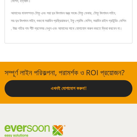
মেশিন, ইত্যাদি।
আমাদের মানসম্পন্ন টোফু এবং সয়া দুধ উৎপাদন যন্ত্র
সহজ টোফু মেকার
,
টোফু উৎপাদন লাইন
,
সয় দুধ উৎপাদন লাইন
,
শুকনো সয়াবিন প্রক্রিয়াকরণ
,
টফু প্রেসিং মেশিন
,
সয়াবিন রাইস গ্রাইন্ডিং মেশিন
,
উচ্চ গতির গম শীট প্রসেসর
দেখুন এবং
আমাদের সাথে যোগাযোগ করুন
করতে দ্বিধা করবেন না।
সম্পূর্ণ লাইন পরিকল্পনা, পরামর্শক ও ROI প্রয়োজন?
এখনই যোগাযোগ করুন!!