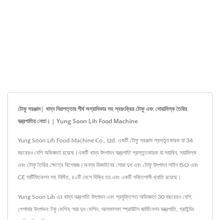
টোফু সরঞ্জাম| খাদ্য নিরাপত্তায় শীর্ষ অগ্রাধিকার সহ স্বয়ংক্রিয় টোফু এবং সোয়ামিল্ক তৈরির
যন্ত্রপাতির নেতা। | Yung Soon Lih Food Machine
Yung Soon Lih Food Machine Co., Ltd. একটি টোফু সরঞ্জাম প্রস্তুতকারক যা 34
বছরেরও বেশি অভিজ্ঞতা রয়েছে।একটি খাদ্য উৎপাদন যন্ত্রপাতি প্রস্তুতকারক যা সয়াবিন, সয়ামিল্ক
এবং টোফু তৈরির ক্ষেত্রে বিশেষজ্ঞ।অনন্য ডিজাইনের সোয়া দুধ এবং টোফু উৎপাদন লাইন ISO এবং
CE সার্টিফিকেশন সহ নির্মিত, ৪০টি দেশে বিক্রি হয় এবং একটি শক্তিশালী খ্যাতি রয়েছে।
Yung Soon Lih এর খাদ্য যন্ত্রপাতি উৎপাদন এবং প্রযুক্তিগত অভিজ্ঞতা 30 বছরেরও বেশি,
পেশাদার উৎপাদন: টফু মেশিন, সয়া দুধ মেশিন, আলফালফা স্প্রাউটস জার্মিনেশন যন্ত্রপাতি, গ্রাইন্ডিং