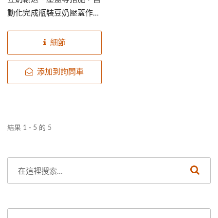
動化完成瓶裝豆奶壓蓋作
業，達到節省人力的自動化
生產目標。
細節
添加到詢問車
結果 1 - 5 的 5