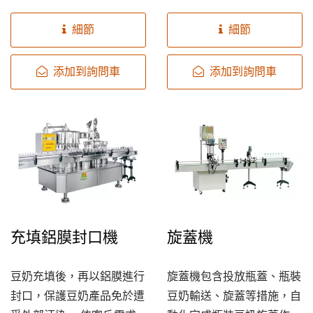
瓶身容量可依需求進行更
後，塑膠瓶身旋轉180度把
換，轉換容易、快速。
水倒出，再送往豆奶充填
細節
細節
機。
添加到詢問車
添加到詢問車
充填鋁膜封口機
旋蓋機
豆奶充填後，再以鋁膜進行
旋蓋機包含投放瓶蓋、瓶裝
封口，保護豆奶產品免於遭
豆奶輸送、旋蓋等措施，自