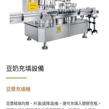
豆奶充填設備
豆漿充填機
豆漿經過均質、升溫(或降溫)後，便可充填入塑膠空瓶。