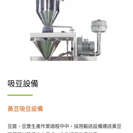
吸豆設備
黃豆吸豆設備
豆腐、豆漿生產作業過程中中，採用輸送設備運送黃豆