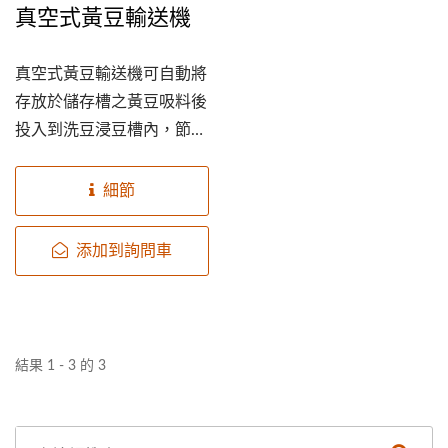
真空式黃豆輸送機
真空式黃豆輸送機可自動將
存放於儲存槽之黃豆吸料後
投入到洗豆浸豆槽內，節省
人力搬運成本。
細節
添加到詢問車
結果 1 - 3 的 3