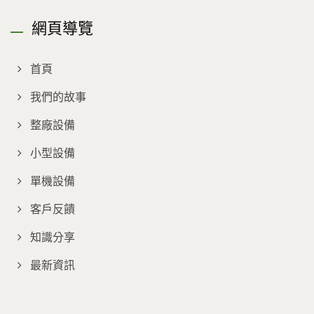
網頁導覽
首頁
我們的故事
整廠設備
小型設備
單機設備
客戶反饋
知識分享
最新資訊