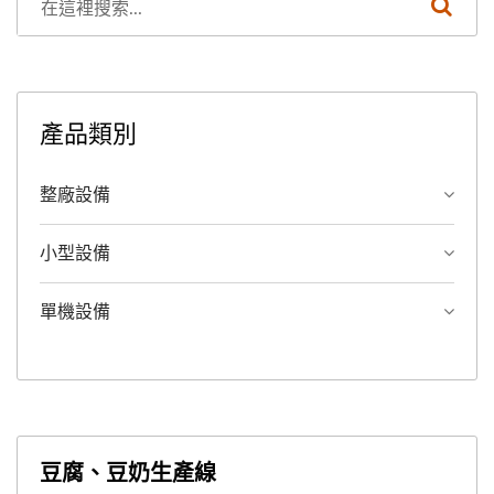
產品類別
整廠設備
小型設備
單機設備
豆腐、豆奶生產線