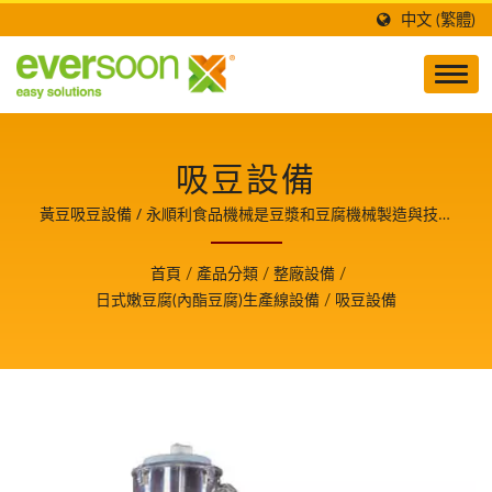
中文 (繁體)
吸豆設備
黃豆吸豆設備 / 永順利食品機械是豆漿和豆腐機械製造與技術
開發的領導者，也是食品安全的守護者，並分享生產豆腐美食
的關鍵技術與經驗，使我們成為客戶成長的重要夥伴。
首頁
/
產品分類
/
整廠設備
/
日式嫩豆腐(內酯豆腐)生產線設備
/
吸豆設備