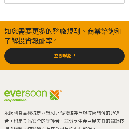
如您需要更多的整廠規劃、商業諮詢和
了解投資報酬率?
立即聯絡 !!
永順利食品機械是豆漿和豆腐機械製造與技術開發的領導
者，也是食品安全的守護者，並分享生產豆腐美食的關鍵技