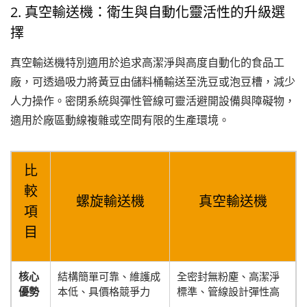
2. 真空輸送機：衛生與自動化靈活性的升級選
擇
真空輸送機特別適用於追求高潔淨與高度自動化的食品工
廠，可透過吸力將黃豆由儲料桶輸送至洗豆或泡豆槽，減少
人力操作。密閉系統與彈性管線可靈活避開設備與障礙物，
適用於廠區動線複雜或空間有限的生產環境。
比
較
螺旋輸送機
真空輸送機
項
目
核心
結構簡單可靠、維護成
全密封無粉塵、高潔淨
優勢
本低、具價格競爭力
標準、管線設計彈性高