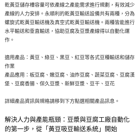
乾黃豆儲存槽容量可依產線之產能需求進行規劃，有效減少
產線的人力安排。永順利的乾黃豆輸送設備共有兩種，分為
螺旋式乾黃豆輸送機及真空式乾黃豆輸送機。兩種皆能進行
水平輸送和垂直輸送，協助豆腐及豆漿產線得以自動化運
作。
適用產品：黃豆、綠豆、黑豆、紅豆等各式豆種輸送和儲存
作業
產品應用：板豆腐、嫩豆腐、油炸豆腐、蔬菜豆腐、豆腐漢
堡、豆腐香腸、保久豆漿、新鮮豆漿、豆干、豆花
詳細產品資訊與規格請移到下方點選相關產品訊息。
解決人力與產能瓶頸：豆漿與豆腐工廠自動化
的第一步，從「黃豆吸豆輸送系統」開始