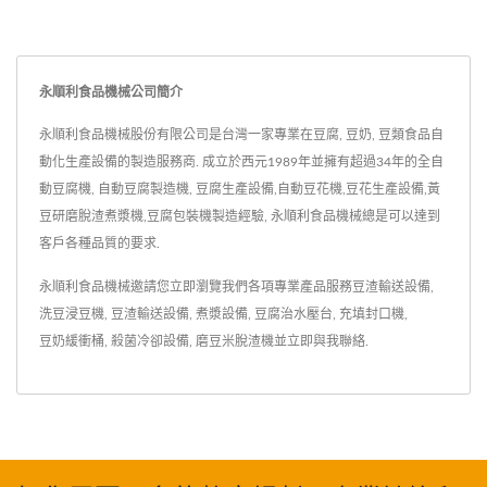
永順利食品機械公司簡介
永順利食品機械股份有限公司是台灣一家專業在豆腐, 豆奶, 豆類食品自
動化生產設備的製造服務商. 成立於西元1989年並擁有超過34年的全自
動豆腐機, 自動豆腐製造機, 豆腐生產設備,自動豆花機,豆花生產設備,黃
豆研磨脫渣煮漿機,豆腐包裝機製造經驗, 永順利食品機械總是可以達到
客戶各種品質的要求.
永順利食品機械邀請您立即瀏覽我們各項專業產品服務
豆渣輸送設備
,
洗豆浸豆機
,
豆渣輸送設備
,
煮漿設備
,
豆腐治水壓台
,
充填封口機
,
豆奶緩衝桶
,
殺菌冷卻設備
,
磨豆米脫渣機
並
立即與我聯絡
.