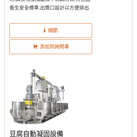
衛生安全標準,出槳口設計以方便排出
至盛裝容器,更方便取用,出槳口可拆便
於清洗,易拆易裝,相當好操作,接頭可接
細節
冷熱水源,電子式壓力安全開關裝置,與
機械式排氣閥二道防護,加倍安全機制,
添加到詢問車
並有設定記憶模式功能,當機台使用
100小時時,即會警告提醒清潔工作,並
有水位顯示高低位設計,在進行烹時,也
可加裝自動攪拌器，使豆奶、濃湯烹
調過程避免沉積而燒焦，溫度可設
定，自動控溫,可偵測到達設定溫度值
後，機台自動保持為小火保溫狀態，
警鈴響起，按壓警鈴(示)開關將警鈴解
除。(當鍋內偵測溫度與設定溫度值低
於3℃時，機台自動啟動加熱)...
豆腐自動凝固設備