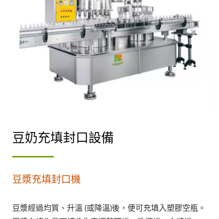
豆奶充填封口設備
豆漿充填封口機
豆漿經過均質、升溫 (或降溫)後，便可充填入塑膠空瓶。