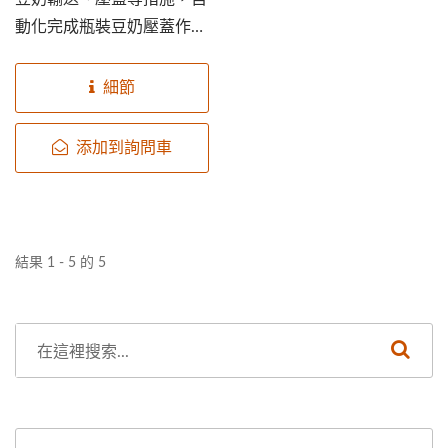
動化完成瓶裝豆奶壓蓋作
業，達到節省人力的自動化
生產目標。
細節
添加到詢問車
結果 1 - 5 的 5