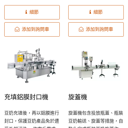
瓶身容量可依需求進行更
後，塑膠瓶身旋轉180度把
換，轉換容易、快速。
水倒出，再送往豆奶充填
細節
細節
機。
添加到詢問車
添加到詢問車
充填鋁膜封口機
旋蓋機
豆奶充填後，再以鋁膜進行
旋蓋機包含投放瓶蓋、瓶裝
封口，保護豆奶產品免於遭
豆奶輸送、旋蓋等措施，自