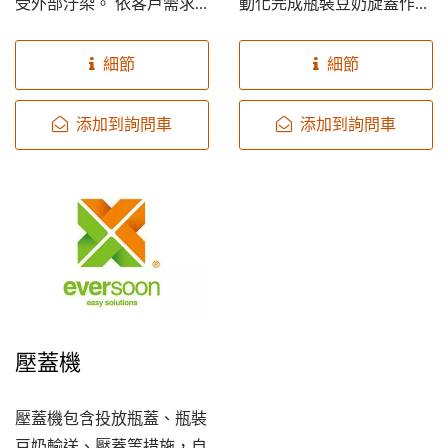
受外部汙染。 依客戶需求
動化完成瓶裝豆奶旋蓋作
及包裝差異，完成豆奶充
業，達到節省人力的自動化
填、鋁膜封口後，我們提
生產目標。
細節
細節
供"旋蓋機"和"壓蓋機"兩個
方案給您參考。
添加到詢問車
添加到詢問車
壓蓋機
壓蓋機包含投放瓶蓋、瓶裝
豆奶輸送、壓蓋等措施，自