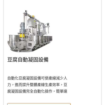
100小時時,即會警告提醒清潔工作,並
有水位顯示高低位設計,在進行烹時,也
可加裝自動攪拌器，使豆奶、濃湯烹
調過程避免沉積而燒焦，溫度可設
定，自動控溫,可偵測到達設定溫度值
後，機台自動保持為小火保溫狀態，
警鈴響起，按壓警鈴(示)開關將警鈴解
除。(當鍋內偵測溫度與設定溫度值低
於3℃時，機台自動啟動加熱)...
豆腐自動凝固設備
自動化豆腐凝固設備可使產線減少人
力，進而提升整體產線生產效率，豆
腐凝固設備完全自動化操作，簡單達
成以下所需之豆腐凝固流程： 豆漿計
量...