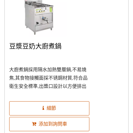
豆漿豆奶大廚煮鍋
大廚煮鍋採用隔水加熱雙層鍋,不易燒
焦,其食物接觸面採不锈鋼材質,符合品
衛生安全標準,出槳口設計以方便排出
至盛裝容器,更方便取用,出槳口可拆便
於清洗,易拆易裝,相當好操作,接頭可接
細節
冷熱水源,電子式壓力安全開關裝置,與
機械式排氣閥二道防護,加倍安全機制,
添加到詢問車
並有設定記憶模式功能,當機台使用