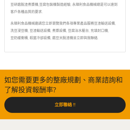
豆研磨脫渣煮漿機,豆腐包裝機製造經驗, 永順利食品機械總是可以達到
客戶各種品質的要求.
永順利食品機械邀請您立即瀏覽我們各項專業產品服務
豆渣輸送設備
,
洗豆浸豆機
,
豆渣輸送設備
,
煮漿設備
,
豆腐治水壓台
,
充填封口機
,
豆奶緩衝桶
,
殺菌冷卻設備
,
磨豆米脫渣機
並
立即與我聯絡
.
如您需要更多的整廠規劃、商業諮詢和
了解投資報酬率?
立即聯絡 !!