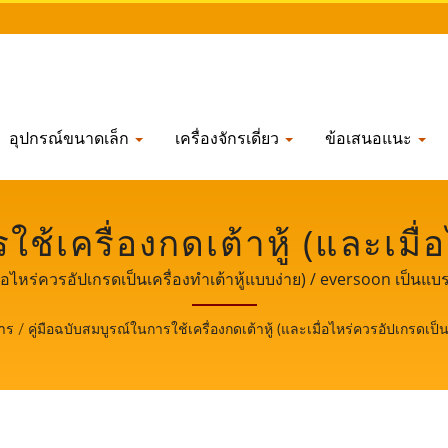
อุปกรณ์ขนาดเล็ก
เครื่องจักรเดี่ยว
ข้อเสนอแนะ
รใช้เครื่องกดเต้าหู้ (และเม
่าย) | สายผลิตภัณฑ์เต้าหู้ท
เมื่อไหร่ควรอัปเกรดเป็นเครื่องทำเต้าหู้แบบง่าย) / eversoon เป็
ู้ ในฐานะผู้รักษาความปลอดภัยด้านอาหาร เราแบ่งปันเทคโนโลยีหลัก
วเหลือง, ผู้ผลิตเครื่องบด
าร
/
คู่มือฉบับสมบูรณ์ในการใช้เครื่องกดเต้าหู้ (และเมื่อไหร่ควรอัปเกรดเป็น
เป็นพันธมิตรที่สำคัญและทรงพลังในการเป็นสักขีพยานในการเติบโ
 LIH FOOD MACHINE CO.,