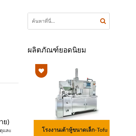
อ
ผลิตภัณฑ์ยอดนิยม
่าย)
โนมัติ
โรงงานเต้าหู้ขนาดเล็ก-Tofu
สายกา
สดุและ