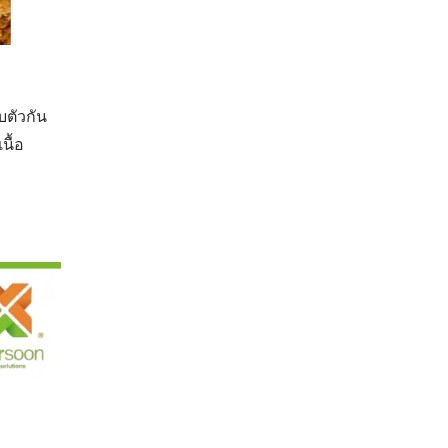
บตัวกัน
นื้อ