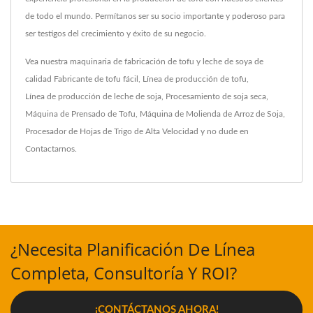
de todo el mundo. Permítanos ser su socio importante y poderoso para
ser testigos del crecimiento y éxito de su negocio.
Vea nuestra maquinaria de fabricación de tofu y leche de soya de
calidad
Fabricante de tofu fácil
,
Línea de producción de tofu
,
Línea de producción de leche de soja
,
Procesamiento de soja seca
,
Máquina de Prensado de Tofu
,
Máquina de Molienda de Arroz de Soja
,
Procesador de Hojas de Trigo de Alta Velocidad
y no dude en
Contactarnos
.
¿Necesita Planificación De Línea
Completa, Consultoría Y ROI?
¡CONTÁCTANOS AHORA!