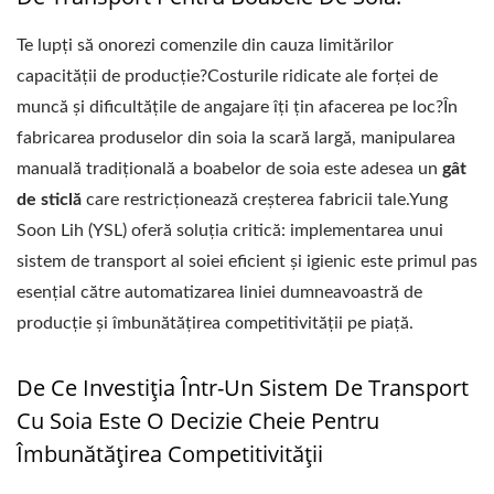
Te lupți să onorezi comenzile din cauza limitărilor
capacității de producție?Costurile ridicate ale forței de
muncă și dificultățile de angajare îți țin afacerea pe loc?În
fabricarea produselor din soia la scară largă, manipularea
manuală tradițională a boabelor de soia este adesea un
gât
de sticlă
care restricționează creșterea fabricii tale.Yung
Soon Lih (YSL) oferă soluția critică: implementarea unui
sistem de transport al soiei eficient și igienic este primul pas
esențial către automatizarea liniei dumneavoastră de
producție și îmbunătățirea competitivității pe piață.
De Ce Investiția Într-Un Sistem De Transport
Cu Soia Este O Decizie Cheie Pentru
Îmbunătățirea Competitivității