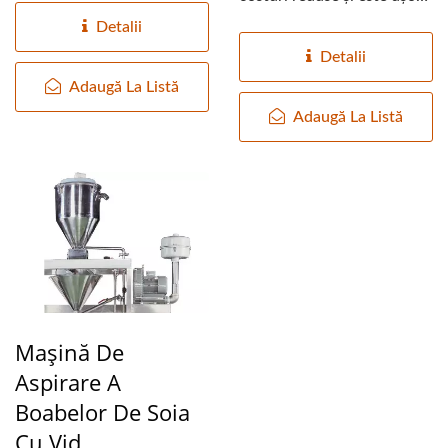
de asamblat....
Detalii
Detalii
Adaugă La Listă
Adaugă La Listă
Mașină De
Aspirare A
Boabelor De Soia
Cu Vid