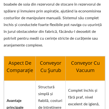
boabele de soia din rezervorul de stocare în rezervorul de
spălare și înmuiere prin aspirație, ajutând la economisirea
costurilor de manipulare manuală. Sistemul său complet
închis și conductele foarte flexibile pot naviga cu ușurință
în jurul obstacolelor din fabrică, făcându-l deosebit de
potrivit pentru medii cu cerințe stricte de curățenie sau
aranjamente complexe.
Aspect De
Conveyor
Conveyor Cu
Comparație
Cu Șurub
Vacuum
Structură
Complet închis și
simplă și
fără praf, nivel
Avantaje
fiabilă, costuri
excelent de igienă,
principale
de întreținere