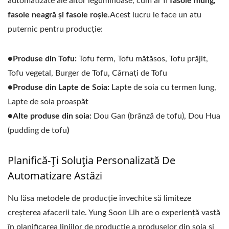
automatizate ale altor leguminoase, cum ar fi
fasole mung,
fasole neagră și fasole roșie
.Acest lucru le face un atu
puternic pentru producție:
●Produse din Tofu:
Tofu ferm, Tofu mătăsos, Tofu prăjit,
Tofu vegetal, Burger de Tofu, Cârnați de Tofu
●Produse din Lapte de Soia:
Lapte de soia cu termen lung,
Lapte de soia proaspăt
●Alte produse din soia:
Dou Gan (brânză de tofu), Dou Hua
(pudding de tofu
)
Planifică-Ți Soluția Personalizată De
Automatizare Astăzi
Nu lăsa metodele de producție învechite să limiteze
creșterea afacerii tale. Yung Soon Lih are o experiență vastă
în planificarea liniilor de producție a produselor din soia și