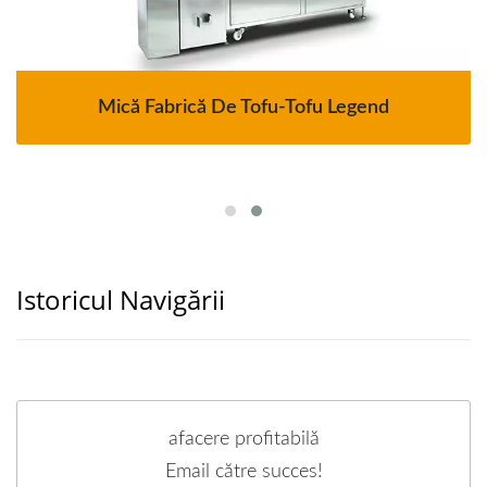
Mică Fabrică De Tofu-Tofu Legend
Istoricul Navigării
afacere profitabilă
Email către succes!