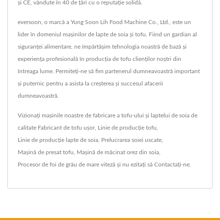
și CE, vândute în 40 de țări cu o reputație solidă.
eversoon, o marcă a Yung Soon Lih Food Machine Co., Ltd., este un
lider în domeniul mașinilor de lapte de soia și tofu. Fiind un gardian al
siguranței alimentare, ne împărtășim tehnologia noastră de bază și
experiența profesională în producția de tofu clienților noștri din
întreaga lume. Permiteți-ne să fim partenerul dumneavoastră important
și puternic pentru a asista la creșterea și succesul afacerii
dumneavoastră.
Vizionați mașinile noastre de fabricare a tofu-ului și laptelui de soia de
calitate
Fabricant de tofu ușor
,
Linie de producție tofu
,
Linie de producție lapte de soia
,
Prelucrarea soiei uscate
,
Mașină de presat tofu
,
Mașină de măcinat orez din soia
,
Procesor de foi de grâu de mare viteză
și nu ezitați să
Contactați-ne
.