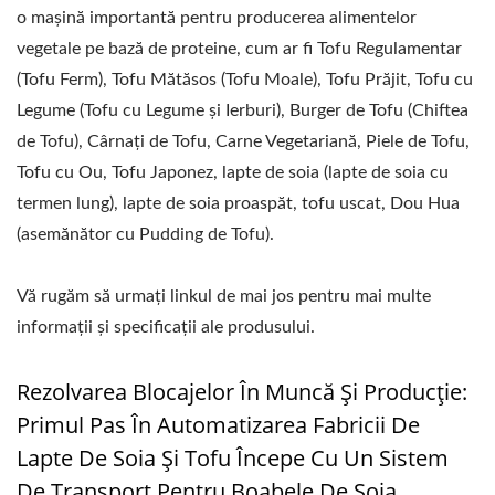
o mașină importantă pentru producerea alimentelor
vegetale pe bază de proteine, cum ar fi Tofu Regulamentar
(Tofu Ferm), Tofu Mătăsos (Tofu Moale), Tofu Prăjit, Tofu cu
Legume (Tofu cu Legume și Ierburi), Burger de Tofu (Chiftea
de Tofu), Cârnați de Tofu, Carne Vegetariană, Piele de Tofu,
Tofu cu Ou, Tofu Japonez, lapte de soia (lapte de soia cu
termen lung), lapte de soia proaspăt, tofu uscat, Dou Hua
(asemănător cu Pudding de Tofu).
Vă rugăm să urmați linkul de mai jos pentru mai multe
informații și specificații ale produsului.
Rezolvarea Blocajelor În Muncă Și Producție:
Primul Pas În Automatizarea Fabricii De
Lapte De Soia Și Tofu Începe Cu Un Sistem
De Transport Pentru Boabele De Soia.