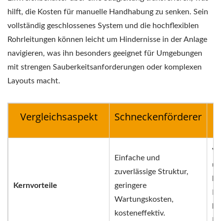
hilft, die Kosten für manuelle Handhabung zu senken. Sein
vollständig geschlossenes System und die hochflexiblen
Rohrleitungen können leicht um Hindernisse in der Anlage
navigieren, was ihn besonders geeignet für Umgebungen
mit strengen Sauberkeitsanforderungen oder komplexen
Layouts macht.
Vergleichsaspekt
Schneckenförderer
Vo
Einfache und
un
zuverlässige Struktur,
he
Kernvorteile
geringere
Hy
Wartungskosten,
ho
kosteneffektiv.
Ro