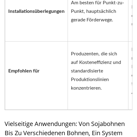
Am besten für Punkt-zu-
Me
Installationsüberlegungen
Punkt, hauptsächlich
di
gerade Förderwege.
um
Le
Produzenten, die sich
mi
auf Kosteneffizienz und
Hy
Empfohlen für
standardisierte
de
Produktionslinien
fo
konzentrieren.
Au
Vielseitige Anwendungen: Von Sojabohnen
Bis Zu Verschiedenen Bohnen, Ein System