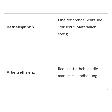
Eine rotierende Schraube
Va
Betriebsprinzip
""drückt"" Materialien
Ma
stetig.
Sa
Hi
Au
Reduziert erheblich die
La
Arbeitseffizienz
manuelle Handhabung.
zu
Ar
we
Id