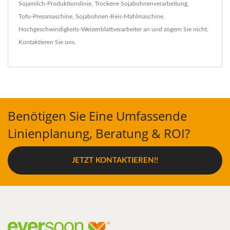
Sojamilch-Produktionslinie
,
Trockene Sojabohnenverarbeitung
,
Tofu-Pressmaschine
,
Sojabohnen-Reis-Mahlmaschine
,
Hochgeschwindigkeits-Weizenblattverarbeiter
an und zögern Sie nicht,
Kontaktieren Sie uns
.
Benötigen Sie Eine Umfassende
Linienplanung, Beratung & ROI?
JETZT KONTAKTIEREN!!