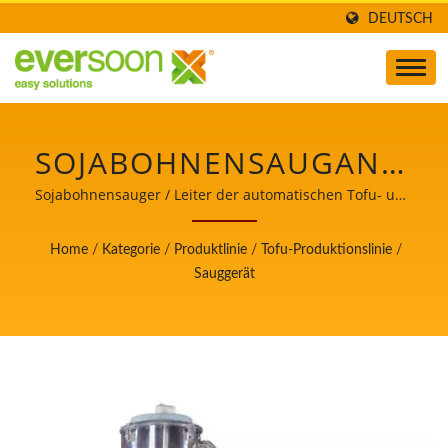
DEUTSCH
SOJABOHNENSAUGANLAG
/ LEITER DER
Sojabohnensauger / Leiter der automatischen Tofu- und
Sojamilchherstellungsmaschinen mit oberster Priorität
AUTOMATISCHEN
für Lebensmittelsicherheit.
Home
/
Kategorie
/
Produktlinie
/
Tofu-Produktionslinie
/
TOFU- UND
Sauggerät
SOJAMILCHHERSTELLUNG
MIT OBERSTER
PRIORITÄT FÜR
LEBENSMITTELSICHERHEIT