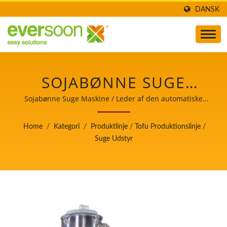
DANSK
SOJABØNNE SUGE
UDSTYR / LEDER AF
Sojabønne Suge Maskine / Leder af den automatiske
tofu- og sojamælkefremstillingsmaskine med højeste
DEN AUTOMATISKE
prioritet i fødevaresikkerhed.
Home
/
Kategori
/
Produktlinje
/
Tofu Produktionslinje
/
TOFU- OG
Suge Udstyr
SOJAMÆLKEFREMSTILLIN
MED HØJESTE
PRIORITET I
FØDEVARESIKKERHED.