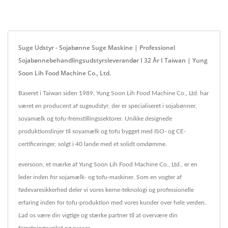
Suge Udstyr - Sojabønne Suge Maskine | Professionel
Sojabønnebehandlingsudstyrsleverandør I 32 År I Taiwan | Yung
Soon Lih Food Machine Co., Ltd.
Baseret i Taiwan siden 1989, Yung Soon Lih Food Machine Co., Ltd. har
været en producent af sugeudstyr, der er specialiseret i sojabønner,
soyamælk og tofu-fremstillingssektorer. Unikke designede
produktionslinjer til soyamælk og tofu bygget med ISO- og CE-
certificeringer, solgt i 40 lande med et solidt omdømme.
eversoon, et mærke af Yung Soon Lih Food Machine Co., Ltd., er en
leder inden for sojamælk- og tofu-maskiner. Som en vogter af
fødevaresikkerhed deler vi vores kerne-teknologi og professionelle
erfaring inden for tofu-produktion med vores kunder over hele verden.
Lad os være din vigtige og stærke partner til at overvære din
forretningsvækst og succes.