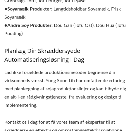
Grøntsags Tofu, Tofu Burger, Tofu Pølse
●Soyamælk Produkter:
Langtidsholdbar Soyamælk, Frisk
Soyamælk
●Andre Soy Produkter:
Dou Gan (Tofu Ost), Dou Hua (Tofu
Pudding
)
Planlæg Din Skræddersyede
Automatiseringsløsning I Dag
Lad ikke forældede produktionsmetoder begrænse din
virksomheds vækst. Yung Soon Lih har omfattende erfaring
med planlægning af sojaproduktionslinjer og kan tilbyde dig
en alt-i-en rådgivningstjeneste, fra evaluering og design til
implementering.
Kontakt os i dag for at få vores team af eksperter til at
skræddersy en effektiv og omkostningseffektiv sojabønne