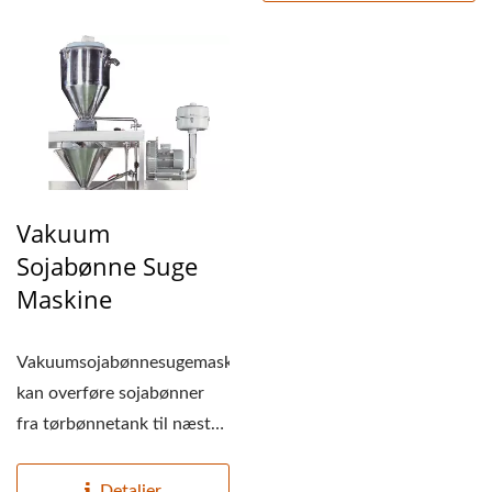
Vakuum
Sojabønne Suge
Maskine
Vakuumsojabønnesugemaskine
kan overføre sojabønner
fra tørbønnetank til næste
proces...
Detaljer