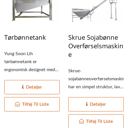
Tørbønnetank
Skrue Sojabønne
Overførselsmaskin
E
Yung Soon Lih
tørbønnetank er
ergonomisk designet med
Skrue-
en højde på cirka
sojabønneoverførselsmaskine
operatørens talje....
har en simpel struktur, lave
Detaljer
omkostninger og er nem at
samle....
Tilføj Til Liste
Detaljer
Tilføj Til Liste