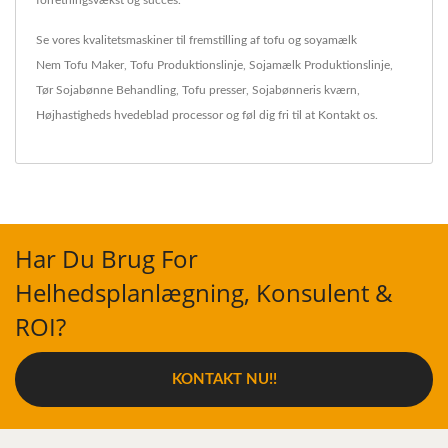
Se vores kvalitetsmaskiner til fremstilling af tofu og soyamælk
Nem Tofu Maker
,
Tofu Produktionslinje
,
Sojamælk Produktionslinje
,
Tør Sojabønne Behandling
,
Tofu presser
,
Sojabønneris kværn
,
Højhastigheds hvedeblad processor
og føl dig fri til at
Kontakt os
.
Har Du Brug For
Helhedsplanlægning, Konsulent &
ROI?
KONTAKT NU!!