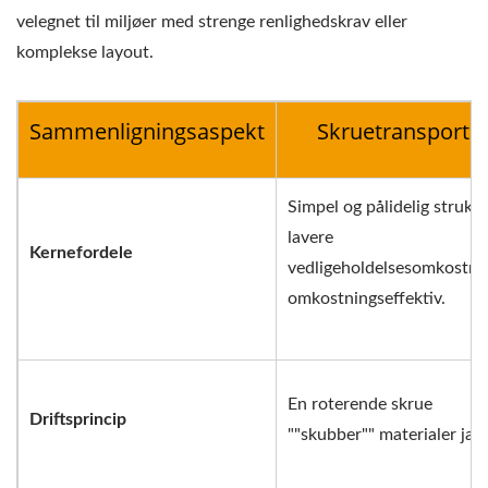
velegnet til miljøer med strenge renlighedskrav eller
komplekse layout.
Sammenligningsaspekt
Skruetransportø
Simpel og pålidelig struktu
lavere
Kernefordele
vedligeholdelsesomkostnin
omkostningseffektiv.
En roterende skrue
Driftsprincip
""skubber"" materialer jæv