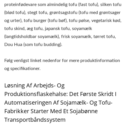
proteinfødevare som almindelig tofu (fast tofu), silken tofu
(blød tofu), stegt tofu, grøntsagstofu (tofu med grøntsager
og urter), tofu burger (tofu bøf), tofu pølse, vegetarisk kød,
tofu skind, æg tofu, japansk tofu, soyamælk
(langtidsholdbar soyamælk), frisk soyamælk, tørret tofu,
Dou Hua (som tofu budding).
Følg venligst linket nedenfor for mere produktinformation
og specifikationer.
Løsning Af Arbejds- Og
Produktionsflaskehalse: Det Første Skridt I
Automatiseringen Af Sojamælk- Og Tofu-
Fabrikker Starter Med Et Sojabønne
Transportbåndssystem