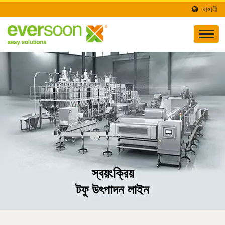
বাঙ্গালী
স্বয়ংক্রিয়
টফু উৎপাদন লাইন