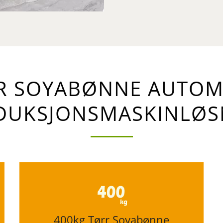
R SOYABØNNE AUTOM
DUKSJONSMASKINLØS
400kg Tørr Soyabønne