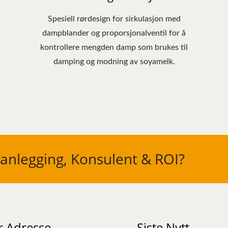
Spesiell rørdesign for sirkulasjon med
dampblander og proporsjonalventil for å
kontrollere mengden damp som brukes til
damping og modning av soyamelk.
lanlegging, Konsulent & ROI?
r Adresse
Siste Nytt