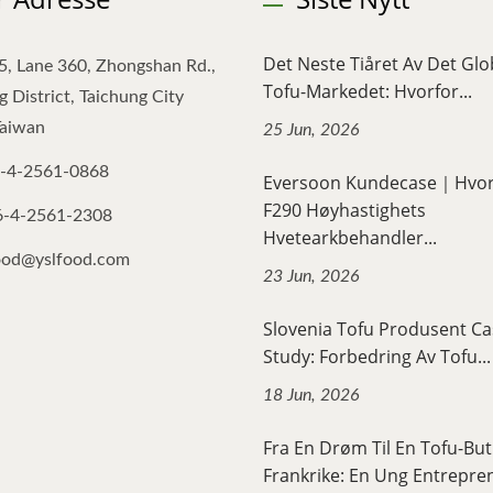
Det Neste Tiåret Av Det Glo
5, Lane 360, Zhongshan Rd.,
Tofu-Markedet: Hvorfor...
 District, Taichung City
Taiwan
25 Jun, 2026
-4-2561-0868
Eversoon Kundecase｜Hvo
F290 Høyhastighets
6-4-2561-2308
Hvetearkbehandler...
ood@yslfood.com
23 Jun, 2026
Slovenia Tofu Produsent Ca
Study: Forbedring Av Tofu...
18 Jun, 2026
Fra En Drøm Til En Tofu-Buti
Frankrike: En Ung Entrepren