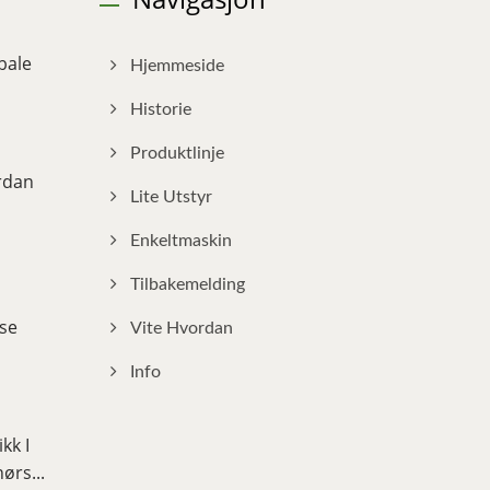
bale
Hjemmeside
Historie
Produktlinje
rdan
Lite Utstyr
Enkeltmaskin
Tilbakemelding
se
Vite Hvordan
Info
kk I
ørs...