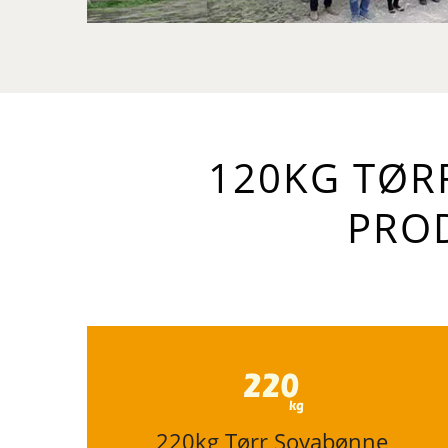
120KG TØR
PRO
220kg Tørr Soyabønne