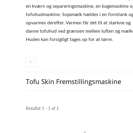
en kværn og separeringsmaskine, en kogemaskine o
tofuhudmaskine. Sojamælk hældes i en formtank o
opvarmes derefter. Varmen får det til at størkne og
danne tofuhud ved grænsen mellem luften og mælk
Huden kan forsigtigt tages op for at tørre.
Tofu Skin Fremstillingsmaskine
Resultat 1 - 1 af 1