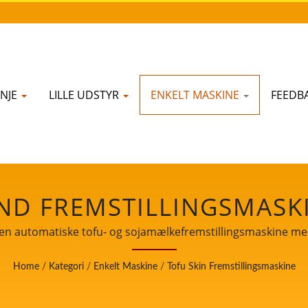
NJE
LILLE UDSTYR
ENKELT MASKINE
FEEDB
ND FREMSTILLINGSMASK
SKINE, MADMASKINE, M
den automatiske tofu- og sojamælkefremstillingsmaskine med 
DEN AUTOMATISKE TOFU
Home
/
Kategori
/
Enkelt Maskine
/
Tofu Skin Fremstillingsmaskine
ILLINGSMASKINE MED H