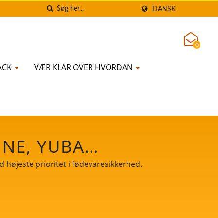
DANSK
0
ACK
VÆR KLAR OVER HVORDAN
INE, YUBA
ADUDSTYR / LEDER
højeste prioritet i fødevaresikkerhed.
- OG
ØJESTE PRIORITET