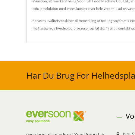
eversoon, et mærke af Yung Soon Lih Food Machine Co., Ltd., er e
tofu-produktion med vores kunder over hele verden. Lad os være d
Se vores kvalitetsmaskiner til fremstilling af tofu og soyamælk
Ne
Højhastigheds hvedeblad processor
og føl dig fri til at
Kontakt os
Har Du Brug For Helhedspla
Vo
No. 5
eversoon, et mærke af Yung Soon Lih