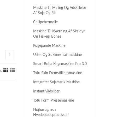
Maskine Til Maling Og Adskillelse
Af Soja Og Ris
Chilipebermølle
Maskine Til Kværning Af Skaldyr
Og Fiskegr Bones
Kogepande Maskine
Urte- Og Sukkerørsaftmaskine
Smart Boba Kogemaskine Pro 3.0
:
Tofu Skin Fremstillingsmaskine
Integreret Sojamælk Maskine
Instant Vådsliber
Tofu Form Pressemaskine
Højhastigheds
Hvedepladeprocessor