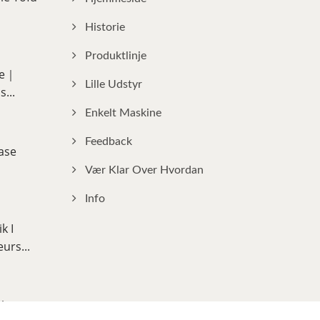
Historie
Produktlinje
ie｜
Lille Udstyr
...
Enkelt Maskine
Feedback
ase
Vær Klar Over Hvordan
Info
k I
urs...
sk