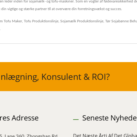
n leder inden for sojamælk- og tofu-maskiner. Som en vogter af fødevaresikkerhed dele
in vigtige og stærke partner til at overvære din forretningsvækst og succes.
m Tofu Maker
,
Tofu Produktionslinje
,
Sojamælk Produktionslinje
,
Tør Sojabønne Beh
.
nlægning, Konsulent & ROI?
res Adresse
Seneste Nyhede
Det Næste Årti Af Det Globa
5, Lane 360, Zhongshan Rd.,