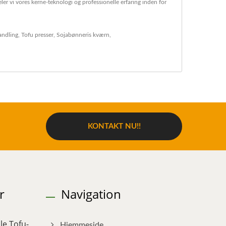
r vi vores kerne-teknologi og professionelle erfaring inden for
andling
,
Tofu presser
,
Sojabønneris kværn
,
KONTAKT NU!!
r
Navigation
le Tofu-
Hjemmeside