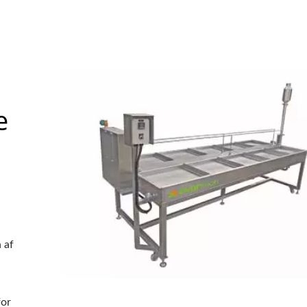
I FØDEVARESIKKERHED.
e
 af
for