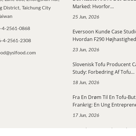
Marked: Hvorfor...
 District, Taichung City
Taiwan
25 Jun, 2026
-4-2561-0868
Eversoon Kunde Case Stud
Hvordan F290 Højhastigheds
6-4-2561-2308
23 Jun, 2026
ood@yslfood.com
Slovenisk Tofu Producent C
Study: Forbedring Af Tofu...
18 Jun, 2026
Fra En Drøm Til En Tofu-Buti
Frankrig: En Ung Entreprene
17 Jun, 2026
Hvordan En Nordamerikan