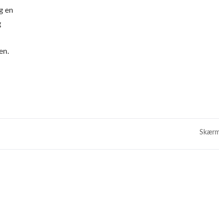
g en
g
en.
Skærm