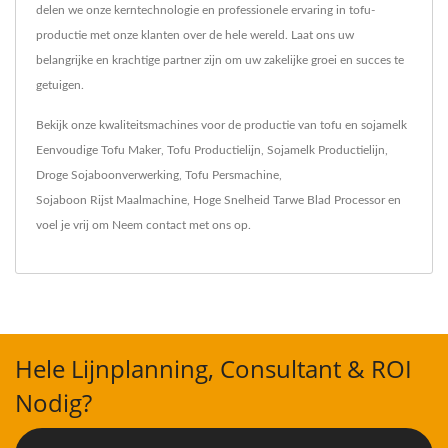
delen we onze kerntechnologie en professionele ervaring in tofu-
productie met onze klanten over de hele wereld. Laat ons uw
belangrijke en krachtige partner zijn om uw zakelijke groei en succes te
getuigen.
Bekijk onze kwaliteitsmachines voor de productie van tofu en sojamelk
Eenvoudige Tofu Maker
,
Tofu Productielijn
,
Sojamelk Productielijn
,
Droge Sojaboonverwerking
,
Tofu Persmachine
,
Sojaboon Rijst Maalmachine
,
Hoge Snelheid Tarwe Blad Processor
en
voel je vrij om
Neem contact met ons op
.
Hele Lijnplanning, Consultant & ROI
Nodig?