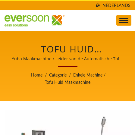
NEDERLANDS
TOFU HUID
MAAKMACHINE, YUBA
Yuba Maakmachine / Leider van de Automatische Tofu-
en Sojamelkmachines met de hoogste prioriteit voor
MAAKMACHINE,
voedselveiligheid.
Home
/
Categorie
/
Enkele Machine
/
VOEDSELMACHINE,
Tofu Huid Maakmachine
VOEDSELAPPARATUUR /
LEIDER VAN DE
AUTOMATISCHE TOFU-
EN