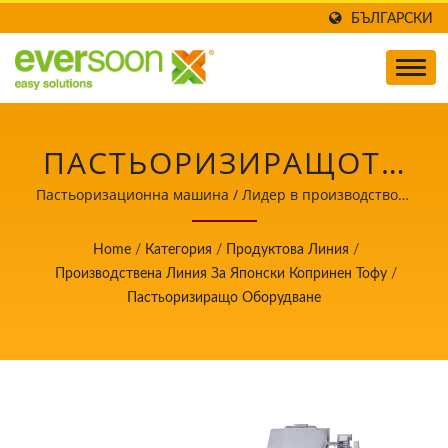
БЪЛГАРСКИ
ПАСТЬОРИЗИРАЩОТО
ОБОРУДВАНЕ Е ЕДНА
Пастьоризационна машина / Лидер в производството
на автоматични машини за тофу и соево мляко с
ОТ МАШИНИТЕ В
приоритет на безопасността на храните.
Home
/
Категория
/
Продуктова Линия
/
ЯПОНСКАТА
Производствена Линия За Японски Копринен Тофу
/
Пастьоризиращо Оборудване
ПРОИЗВОДСТВЕНА
ЛИНИЯ ЗА КОПРИНЕН
ТОФУ. / ЛИДЕР В
ПРОИЗВОДСТВОТО НА