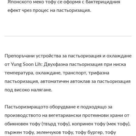
Японското меко тофу се оформя с бактерицидния
ефект чрез процес на пастьоризация.
Препоръчани устройства за пастьоризация и охлаждане
от Yung Soon Lih: Двухфазна пастьоризация при ниска
температура, охлаждане, транспорт, трифазна
пастьоризация, автоматичен автоклав за пастьоризация
под високо налягане.
Пастьоризиращото оборудване е подходящо за
производството на вегетариански протеинови храни от
обикновен тофу (твърд тофу), копринен тофу (мек тофу),
пържен тофу, зеленчуков тофу, тофу бургер, тофу