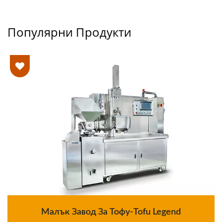
Популярни Продукти
Малък Завод За Тофу-Tofu Legend