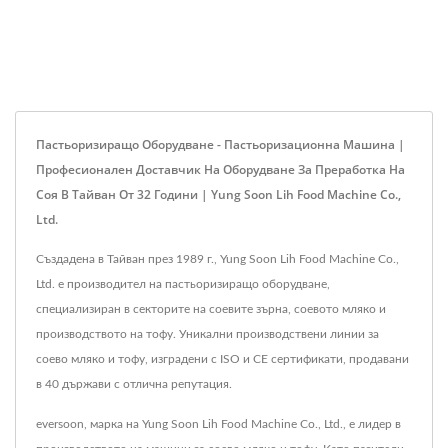
Пастьоризиращо Оборудване - Пастьоризационна Машина |
Професионален Доставчик На Оборудване За Преработка На
Соя В Тайван От 32 Години | Yung Soon Lih Food Machine Co.,
Ltd.
Създадена в Тайван през 1989 г., Yung Soon Lih Food Machine Co.,
Ltd. е производител на пастьоризиращо оборудване,
специализиран в секторите на соевите зърна, соевото мляко и
производството на тофу. Уникални производствени линии за
соево мляко и тофу, изградени с ISO и CE сертификати, продавани
в 40 държави с отлична репутация.
eversoon, марка на Yung Soon Lih Food Machine Co., Ltd., е лидер в