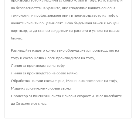
производството на машини за соево мляко и тофу. Като пазители
на безопасността на храните, ние споделяме нашата основна
технология и професионален опит в производството на тофу с
нашите клиенти по целия свят. Нека бъдем ваш важен и мощен
партньор, за да станем свидетели на растежа и успеха на вашия
бизнес.
Разгледайте нашето качествено оборудване за производство на
тофу и соево мляко
Лесен производител на тофу
,
Линия за производство на тофу
,
Линия за производство на соево мляко
,
Обработка на сухи соеви зърна
,
Машина за пресоване на тофу
,
Машина за смилане на соеви зърна
,
Процесор за пшенични листа с висока скорост
и не се колебайте
да
Свържете се с нас
.