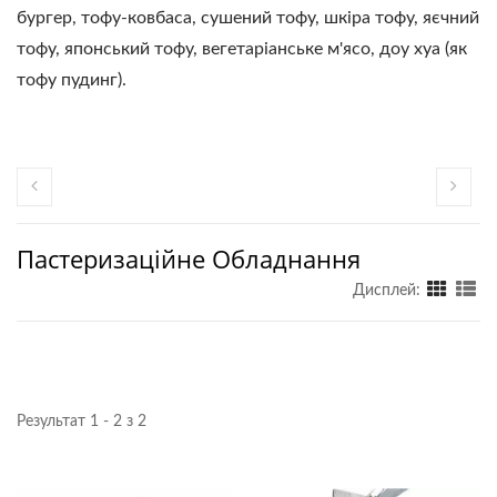
бургер, тофу-ковбаса, сушений тофу, шкіра тофу, яєчний
тофу, японський тофу, вегетаріанське м'ясо, доу хуа (як
тофу пудинг).
Пастеризаційне Обладнання
Дисплей:
Результат 1 - 2 з 2