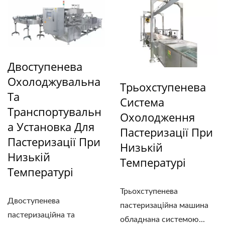
Двоступенева
Охолоджувальна
Трьохступенева
Та
Система
Транспортувальн
Охолодження
А Установка Для
Пастеризації При
Пастеризації При
Низькій
Низькій
Температурі
Температурі
Трьохступенева
Двоступенева
пастеризаційна машина
пастеризаційна та
обладнана системою...