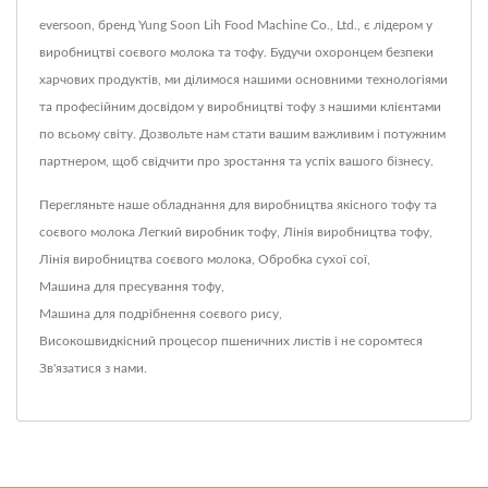
eversoon, бренд Yung Soon Lih Food Machine Co., Ltd., є лідером у
виробництві соєвого молока та тофу. Будучи охоронцем безпеки
харчових продуктів, ми ділимося нашими основними технологіями
та професійним досвідом у виробництві тофу з нашими клієнтами
по всьому світу. Дозвольте нам стати вашим важливим і потужним
партнером, щоб свідчити про зростання та успіх вашого бізнесу.
Перегляньте наше обладнання для виробництва якісного тофу та
соєвого молока
Легкий виробник тофу
,
Лінія виробництва тофу
,
Лінія виробництва соєвого молока
,
Обробка сухої сої
,
Машина для пресування тофу
,
Машина для подрібнення соєвого рису
,
Високошвидкісний процесор пшеничних листів
і не соромтеся
Зв'язатися з нами
.