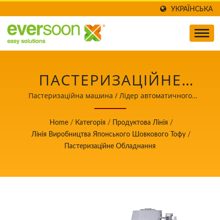
УКРАЇНСЬКА
ПАСТЕРИЗАЦІЙНЕ
ОБЛАДНАННЯ Є
Пастеризаційна машина / Лідер автоматичного
обладнання для виробництва тофу та соєвого молока
ОДНІЄЮ З МАШИН У
з пріоритетом на безпеку харчових продуктів.
Home
/
Категорія
/
Продуктова Лінія
/
ЯПОНСЬКІЙ ЛІНІЇ
Лінія Виробництва Японського Шовкового Тофу
/
Пастеризаційне Обладнання
ВИРОБНИЦТВА
ШОВКОВОГО ТОФУ. /
ЛІДЕР
АВТОМАТИЧНОГО