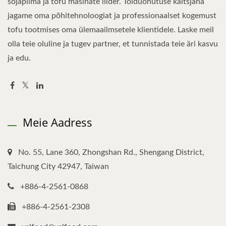
sojapiima ja tofu masinate liider. Toiduohutuse kaitsjana
jagame oma põhitehnoloogiat ja professionaalset kogemust
tofu tootmises oma ülemaailmsetele klientidele. Laske meil
olla teie oluline ja tugev partner, et tunnistada teie äri kasvu
ja edu.
Meie Aadress
No. 55, Lane 360, Zhongshan Rd., Shengang District,
Taichung City 42947, Taiwan
+886-4-2561-0868
+886-4-2561-2308