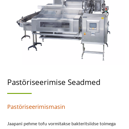
MASINATE JUHT, KELLE
PEAMINE PRIORITEET
ON TOIDUOHUTUS.
Pastöriseerimise Seadmed
Pastöriseerimismasin
Jaapani pehme tofu vormitakse bakteritsiidse toimega