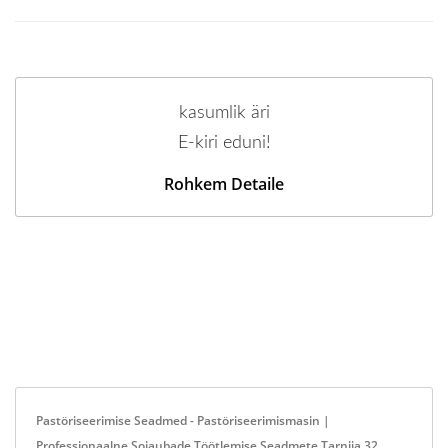
kasumlik äri
E-kiri eduni!
Rohkem Detaile
Pastöriseerimise Seadmed - Pastöriseerimismasin |
Professionaalne Sojaubade Töötlemise Seadmete Tarnija 32