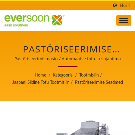
EESTI
PASTÖRISEERIMISE
SEADMED ON ÜKS
Pastöriseerimismasin / Automaatse tofu ja sojapiima
valmistamise masinate juht, kelle peamine prioriteet on
MASINAID JAAPANI
toiduohutus.
Home
/
Kategooria
/
Tootmisliin
/
SIIDISE TOFU
Jaapani Siidine Tofu Tootmisliin
/
Pastöriseerimise Seadmed
TOOTMISLIINIS. /
AUTOMAATSE TOFU JA
SOJAPIIMA
VALMISTAMISE