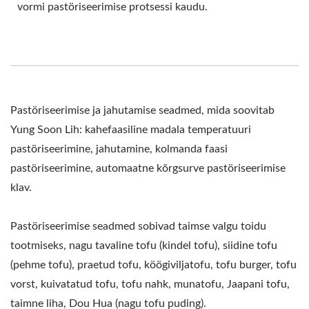
vormi pastöriseerimise protsessi kaudu.
Pastöriseerimise ja jahutamise seadmed, mida soovitab
Yung Soon Lih: kahefaasiline madala temperatuuri
pastöriseerimine, jahutamine, kolmanda faasi
pastöriseerimine, automaatne kõrgsurve pastöriseerimise
klav.
Pastöriseerimise seadmed sobivad taimse valgu toidu
tootmiseks, nagu tavaline tofu (kindel tofu), siidine tofu
(pehme tofu), praetud tofu, köögiviljatofu, tofu burger, tofu
vorst, kuivatatud tofu, tofu nahk, munatofu, Jaapani tofu,
taimne liha, Dou Hua (nagu tofu puding).