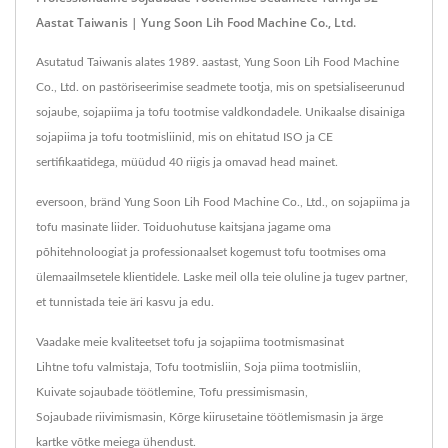
Aastat Taiwanis | Yung Soon Lih Food Machine Co., Ltd.
Asutatud Taiwanis alates 1989. aastast, Yung Soon Lih Food Machine
Co., Ltd. on pastöriseerimise seadmete tootja, mis on spetsialiseerunud
sojaube, sojapiima ja tofu tootmise valdkondadele. Unikaalse disainiga
sojapiima ja tofu tootmisliinid, mis on ehitatud ISO ja CE
sertifikaatidega, müüdud 40 riigis ja omavad head mainet.
eversoon, bränd Yung Soon Lih Food Machine Co., Ltd., on sojapiima ja
tofu masinate liider. Toiduohutuse kaitsjana jagame oma
põhitehnoloogiat ja professionaalset kogemust tofu tootmises oma
ülemaailmsetele klientidele. Laske meil olla teie oluline ja tugev partner,
et tunnistada teie äri kasvu ja edu.
Vaadake meie kvaliteetset tofu ja sojapiima tootmismasinat
Lihtne tofu valmistaja
,
Tofu tootmisliin
,
Soja piima tootmisliin
,
Kuivate sojaubade töötlemine
,
Tofu pressimismasin
,
Sojaubade riivimismasin
,
Kõrge kiirusetaine töötlemismasin
ja ärge
kartke
võtke meiega ühendust
.