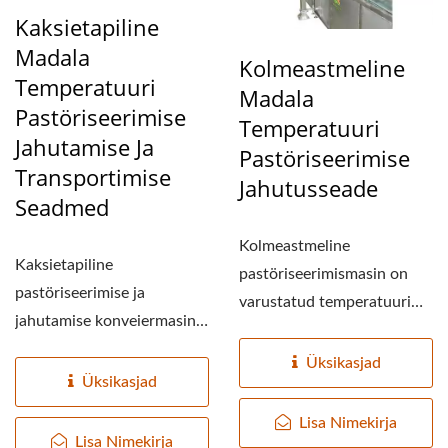
Kaksietapiline
Madala
Kolmeastmeline
Temperatuuri
Madala
Pastöriseerimise
Temperatuuri
Jahutamise Ja
Pastöriseerimise
Transportimise
Jahutusseade
Seadmed
Kolmeastmeline
Kaksietapiline
pastöriseerimismasin on
pastöriseerimise ja
varustatud temperatuuri
jahutamise konveiermasin
tuvastamise ja
on ühendatud
juhtimisega...
Üksikasjad
pastöriseerimise...
Üksikasjad
Lisa Nimekirja
Lisa Nimekirja