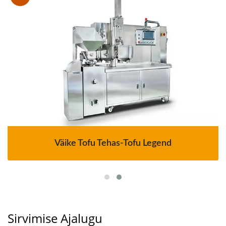
Väike Tofu Tehas-Tofu Legend
Sirvimise Ajalugu